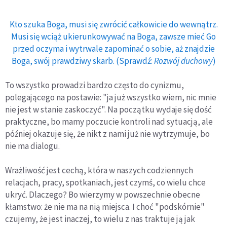
Kto szuka Boga, musi się zwrócić całkowicie do wewnątrz.
Musi się wciąż ukierunkowywać na Boga, zawsze mieć Go
przed oczyma i wytrwale zapominać o sobie, aż znajdzie
Boga, swój prawdziwy skarb. (Sprawdź:
Rozwój duchowy
)
To wszystko prowadzi bardzo często do cynizmu,
polegającego na postawie: "ja już wszystko wiem, nic mnie
nie jest w stanie zaskoczyć". Na początku wydaje się dość
praktyczne, bo mamy poczucie kontroli nad sytuacją, ale
później okazuje się, że nikt z nami już nie wytrzymuje, bo
nie ma dialogu.
Wrażliwość jest cechą, która w naszych codziennych
relacjach, pracy, spotkaniach, jest czymś, co wielu chce
ukryć. Dlaczego? Bo wierzymy w powszechnie obecne
kłamstwo: że nie ma na nią miejsca. I choć "podskórnie"
czujemy, że jest inaczej, to wielu z nas traktuje ją jak