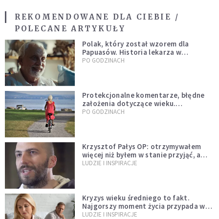
REKOMENDOWANE DLA CIEBIE /
POLECANE ARTYKUŁY
Polak, który został wzorem dla
Papuasów. Historia lekarza w
sutannie, który uleczył dżunglę
PO GODZINACH
Protekcjonalne komentarze, błędne
założenia dotyczące wieku.
Stereotypy ranią, kłamią i rozrywają
PO GODZINACH
więzi
Krzysztof Pałys OP: otrzymywałem
więcej niż byłem w stanie przyjąć, a
Bóg stawał się bardziej realny niż
LUDZIE I INSPIRACJE
wszystko inne
Kryzys wieku średniego to fakt.
Najgorszy moment życia przypada w
konkretnym czasie
LUDZIE I INSPIRACJE