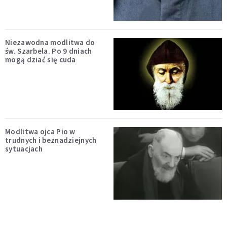
Niezawodna modlitwa do
św. Szarbela. Po 9 dniach
mogą dziać się cuda
Modlitwa ojca Pio w
trudnych i beznadziejnych
sytuacjach