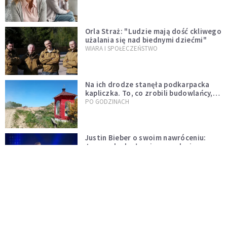
Orla Straż: "Ludzie mają dość ckliwego
użalania się nad biednymi dziećmi"
WIARA I SPOŁECZEŃSTWO
Na ich drodze stanęła podkarpacka
kapliczka. To, co zrobili budowlańcy,
wzrusza i daje nadzieję [GALERIA]
PO GODZINACH
Justin Bieber o swoim nawróceniu:
Jezus odnalazł mnie w mroku i
wyciągnął mnie stamtąd
WIARA
20 ważnych cytatów bł. Piotra Jerzego
Frassatiego
LUDZIE I INSPIRACJE