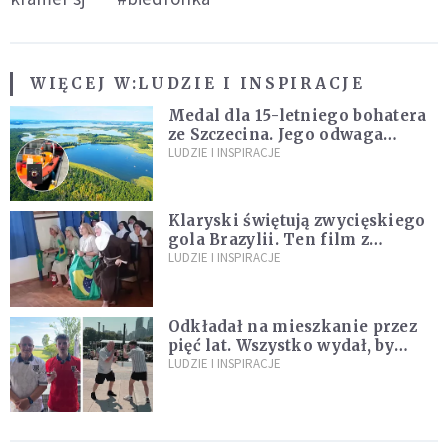
WIĘCEJ W:
LUDZIE I INSPIRACJE
Medal dla 15-letniego bohatera
ze Szczecina. Jego odwaga
ocaliła ludzkie życie
LUDZIE I INSPIRACJE
Klaryski świętują zwycięskiego
gola Brazylii. Ten film z
zakonnicami obejrzały już
LUDZIE I INSPIRACJE
miliony
Odkładał na mieszkanie przez
pięć lat. Wszystko wydał, by
spełnić marzenie 80-letniego
LUDZIE I INSPIRACJE
dziadka