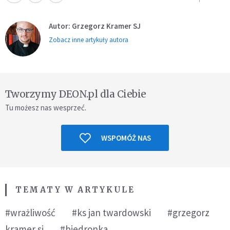
Autor: Grzegorz Kramer SJ
Zobacz inne artykuły autora
Tworzymy DEON.pl dla Ciebie
Tu możesz nas wesprzeć.
WSPOMÓŻ NAS
TEMATY W ARTYKULE
#wrażliwość
#ks jan twardowski
#grzegorz
kramer sj
#biedronka