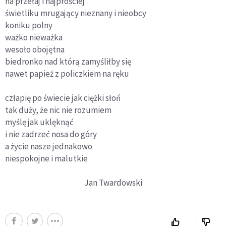
na przełaj i najprościej
świetliku mrugający nieznany i nieobcy
koniku polny
ważko nieważka
wesoło obojętna
biedronko nad którą zamyśliłby się
nawet papież z policzkiem na ręku
człapię po świecie jak ciężki słoń
tak duży, że nic nie rozumiem
myślę jak uklęknąć
i nie zadrzeć nosa do góry
a życie nasze jednakowo
niespokojne i malutkie
Jan Twardowski