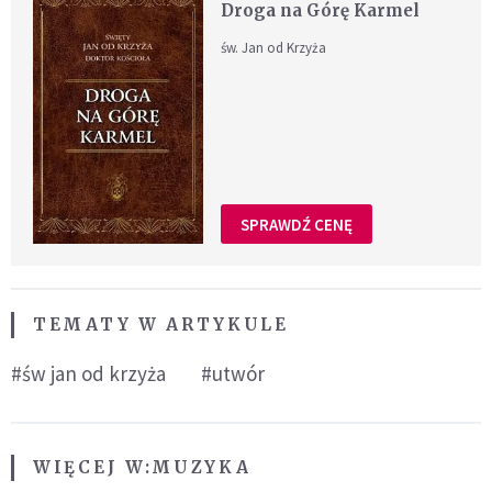
Droga na Górę Karmel
św. Jan od Krzyża
SPRAWDŹ CENĘ
TEMATY W ARTYKULE
#św jan od krzyża
#utwór
WIĘCEJ W:
MUZYKA