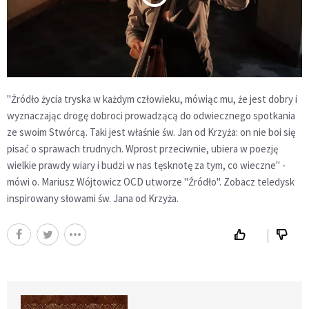
"Źródło życia tryska w każdym człowieku, mówiąc mu, że jest dobry i
wyznaczając drogę dobroci prowadzącą do odwiecznego spotkania
ze swoim Stwórcą. Taki jest właśnie św. Jan od Krzyża: on nie boi się
pisać o sprawach trudnych. Wprost przeciwnie, ubiera w poezję
wielkie prawdy wiary i budzi w nas tęsknotę za tym, co wieczne" -
mówi o. Mariusz Wójtowicz OCD utworze "Źródło". Zobacz teledysk
inspirowany słowami św. Jana od Krzyża.