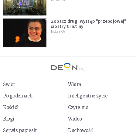
internautów
Zobacz drugi występ "przebojowej"
siostry Cristiny
MUZYKA
Świat
Wiara
Po godzinach
Inteligentne życie
Kościół
Czytelnia
Blogi
Wideo
Serwis papieski
Duchowość