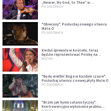
„Nearer, My God, to Thee” w
wykonaniu André Rieu [WIDEO]
PO GODZINACH
"Obiecany". Posłuchaj nowego utworu
Mate.O
PO GODZINACH
Kiedyś śpiewała w kościele, teraz
będzie reprezentować Polskę na
Eurowizji. Zobaczcie jej występ
MUZYKA
"Będę wielbić Boga w każdym czasie".
Posłuchaj utworu z nowej płyty Mate.O
PO GODZINACH
"Brzmi jak hymn satanistyczny".
Kontrowersyjne wykonanie psalmu
podczas mszy w Kolonii rozsierdziło
KOŚCIÓŁ