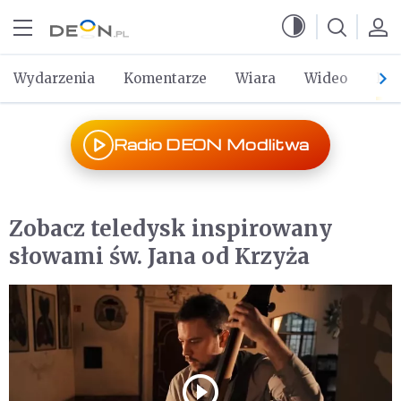
Przejdź do menu głównego
Przejdź do treści
Wydarzenia
Komentarze
Wiara
Wideo
Po 
Radio DEON Modlitwa
Zobacz teledysk inspirowany
słowami św. Jana od Krzyża