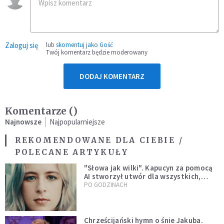
Zaloguj się
lub
skomentuj jako Gość
Twój komentarz będzie moderowany
DODAJ KOMENTARZ
Komentarze (
)
Najnowsze
Najpopularniejsze
REKOMENDOWANE DLA CIEBIE /
POLECANE ARTYKUŁY
"Słowa jak wilki". Kapucyn za pomocą
AI stworzył utwór dla wszystkich,
którzy doświadczają hejtu
PO GODZINACH
Chrześcijański hymn o śnie Jakuba.