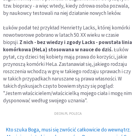
tzw. biopracy - a więc wtedy, kiedy zdrowa osoba pozwala,
by naukowcy testowali na niej działanie nowych leków.
Łuków podał też przykład Henrietty Lacks, której komórki
nowotworowe pobrano w latach 50. XX wieku w czasie
biopsji.
Z nich - bez wiedzy i zgody Lacks - powstała linia
komórkowa (HeLa) stosowana w nauce do dziś.
Łuków
pytał, czy dzieci tej kobiety mają prawa do korzyści, jakie
przynoszą komórki HeLa. Zastanawiał się, jakiego rodzaju
roszczenia wchodzą w grę w takiego rodzaju sprawach i czy
w takich przypadkach naruszane są prawa własności. W
takich dyskusjach często bowiem słyszy się pogląd:
"Jestem właścicielem/właścicielką mojego ciała i mogę nim
dysponować według swojego uznania".
DEON.PL POLECA
Kto szuka Boga, musi się zwrócić całkowicie do wewnątrz.