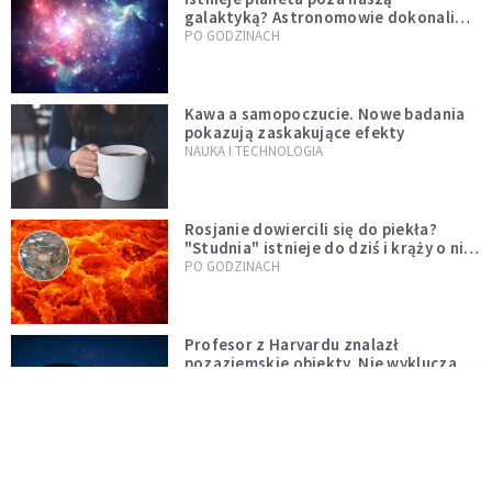
galaktyką? Astronomowie dokonali
niezwykłego odkrycia
PO GODZINACH
Kawa a samopoczucie. Nowe badania
pokazują zaskakujące efekty
NAUKA I TECHNOLOGIA
Rosjanie dowiercili się do piekła?
"Studnia" istnieje do dziś i krąży o niej
legenda, w której jest ziarno prawdy
PO GODZINACH
Profesor z Harvardu znalazł
pozaziemskie obiekty. Nie wyklucza,
że "to technologia obcych"
NAUKA I TECHNOLOGIA
Jedna z największych zagadek
ludzkości rozwiązana. Pierwsza była