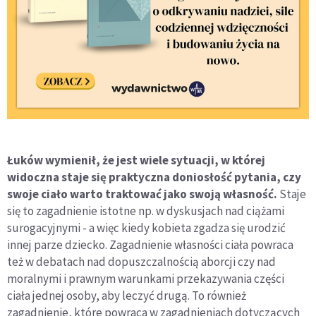
Łuków wymienił, że jest wiele sytuacji, w której
widoczna staje się praktyczna doniosłość pytania, czy
swoje ciało warto traktować jako swoją własność.
Staje
się to zagadnienie istotne np. w dyskusjach nad ciążami
surogacyjnymi - a więc kiedy kobieta zgadza się urodzić
innej parze dziecko. Zagadnienie własności ciała powraca
też w debatach nad dopuszczalnością aborcji czy nad
moralnymi i prawnym warunkami przekazywania części
ciała jednej osoby, aby leczyć drugą. To również
zagadnienie, które powraca w zagadnieniach dotyczących