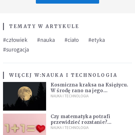
TEMATY W ARTYKULE
#człowiek
#nauka
#ciało
#etyka
#surogacja
WIĘCEJ W:
NAUKA I TECHNOLOGIA
Kosmiczna kraksa na Księżycu.
W środę rano na jego
powierzchni dojdzie do
NAUKA I TECHNOLOGIA
niezwykłego zdarzenia
Czy matematyka potrafi
przewidzieć rozstanie?
Naukowcy stworzyli model
NAUKA I TECHNOLOGIA
miłości