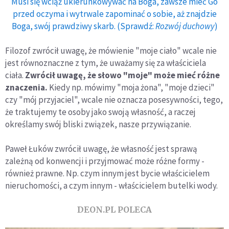
Musi się wciąż ukierunkowywać na Boga, zawsze mieć Go
przed oczyma i wytrwale zapominać o sobie, aż znajdzie
Boga, swój prawdziwy skarb. (Sprawdź:
Rozwój duchowy
)
Filozof zwrócił uwagę, że mówienie "moje ciało" wcale nie
jest równoznaczne z tym, że uważamy się za właściciela
ciała.
Zwrócił uwagę, że słowo "moje" może mieć różne
znaczenia.
Kiedy np. mówimy "moja żona", "moje dzieci"
czy "mój przyjaciel", wcale nie oznacza posesywności, tego,
że traktujemy te osoby jako swoją własność, a raczej
określamy swój bliski związek, nasze przywiązanie.
Paweł Łuków zwrócił uwagę, że własność jest sprawą
zależną od konwencji i przyjmować może różne formy -
również prawne. Np. czym innym jest bycie właścicielem
nieruchomości, a czym innym - właścicielem butelki wody.
DEON.PL POLECA