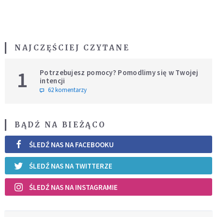
NAJCZĘŚCIEJ CZYTANE
1
Potrzebujesz pomocy? Pomodlimy się w Twojej
intencji
62 komentarzy
BĄDŹ NA BIEŻĄCO
ŚLEDŹ NAS NA FACEBOOKU
ŚLEDŹ NAS NA TWITTERZE
ŚLEDŹ NAS NA INSTAGRAMIE