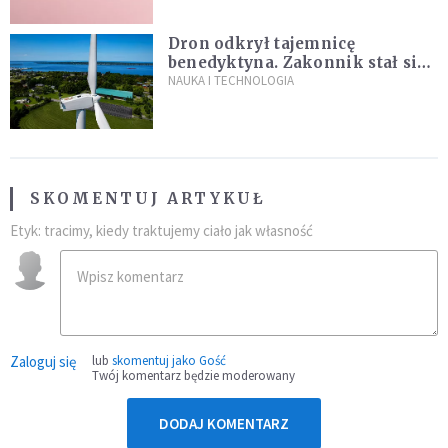
Dron odkrył tajemnicę
benedyktyna. Zakonnik stał się
sławny
NAUKA I TECHNOLOGIA
SKOMENTUJ ARTYKUŁ
Etyk: tracimy, kiedy traktujemy ciało jak własność
Zaloguj się
lub
skomentuj jako Gość
Twój komentarz będzie moderowany
DODAJ KOMENTARZ