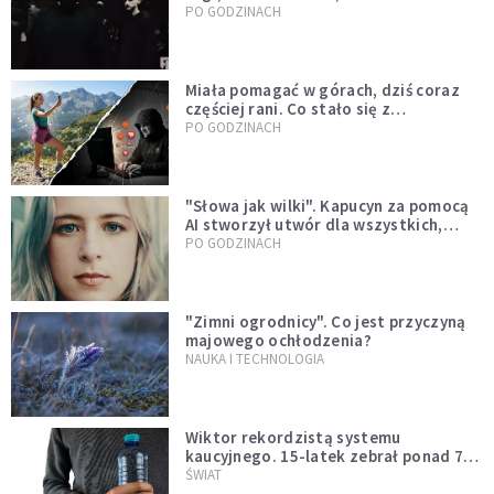
mody czy fascynacja diabłem?
PO GODZINACH
Miała pomagać w górach, dziś coraz
częściej rani. Co stało się z
Tatromaniakami?
PO GODZINACH
"Słowa jak wilki". Kapucyn za pomocą
AI stworzył utwór dla wszystkich,
którzy doświadczają hejtu
PO GODZINACH
"Zimni ogrodnicy". Co jest przyczyną
majowego ochłodzenia?
NAUKA I TECHNOLOGIA
Wiktor rekordzistą systemu
kaucyjnego. 15-latek zebrał ponad 7
tys. butelek i puszek
ŚWIAT