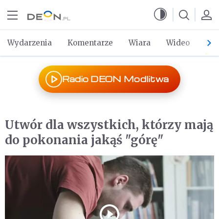
Przejdź do menu głównego
Przejdź do treści
Wydarzenia
Komentarze
Wiara
Wideo
Po 
Radio DEON Modlitwa
Utwór dla wszystkich, którzy mają
do pokonania jakąś "górę"