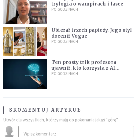
trylogia o wampirach i łasce
PO GODZINACH
Ubierał trzech papieży. Jego styl
docenił Vogue
PO GODZINACH
Ten prosty trik profesora
ujawnił, kto korzysta z AI
podczas egzaminu. Viralowy
PO GODZINACH
film zdradza jego metodę
SKOMENTUJ ARTYKUŁ
Utwór dla wszystkich, którzy mają do pokonania jakąś "górę"