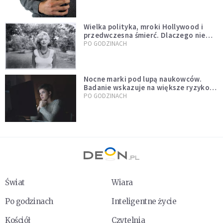
Wielka polityka, mroki Hollywood i
przedwczesna śmierć. Dlaczego nie
możemy przestać mówić o Marilyn
PO GODZINACH
Monroe?
Nocne marki pod lupą naukowców.
Badanie wskazuje na większe ryzyko
zawału
PO GODZINACH
Świat
Wiara
Po godzinach
Inteligentne życie
Kościół
Czytelnia