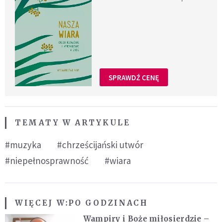
SPRAWDŹ CENĘ
TEMATY W ARTYKULE
#muzyka
#chrześcijański utwór
#niepełnosprawność
#wiara
WIĘCEJ W:
PO GODZINACH
Wampiry i Boże miłosierdzie –