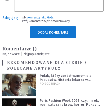
Zaloguj się
lub
skomentuj jako Gość
Twój komentarz będzie moderowany
DODAJ KOMENTARZ
Komentarze (
)
Najnowsze
Najpopularniejsze
REKOMENDOWANE DLA CIEBIE /
POLECANE ARTYKUŁY
Polak, który został wzorem dla
Papuasów. Historia lekarza w
sutannie, który uleczył dżunglę
PO GODZINACH
Paris Fashion Week 2026, czyli mrok,
rogi, sztuczna krew, horror. Pokaz