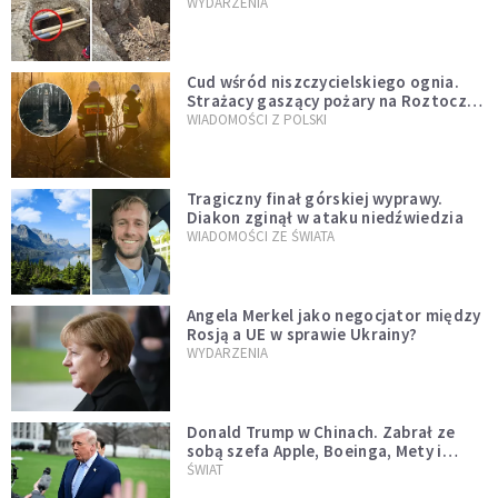
mężczyzny z czasów potopu
WYDARZENIA
szwedzkiego
Cud wśród niszczycielskiego ognia.
Strażacy gaszący pożary na Roztoczu
opublikowali niezwykłe zdjęcie
WIADOMOŚCI Z POLSKI
Tragiczny finał górskiej wyprawy.
Diakon zginął w ataku niedźwiedzia
WIADOMOŚCI ZE ŚWIATA
Angela Merkel jako negocjator między
Rosją a UE w sprawie Ukrainy?
WYDARZENIA
Donald Trump w Chinach. Zabrał ze
sobą szefa Apple, Boeinga, Mety i
Muska
ŚWIAT