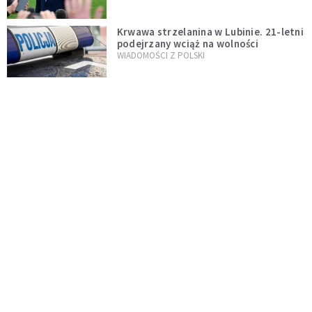
Krwawa strzelanina w Lubinie. 21-letni
podejrzany wciąż na wolności
WIADOMOŚCI Z POLSKI
Donald Tusk zapowiada uznawanie
zagranicznych związków
jednopłciowych. "Państwo oblało ten
WYDARZENIA
test"
Dolina Krzemowa puka do Watykanu.
Dlaczego giganci AI słuchają księży?
KOŚCIÓŁ