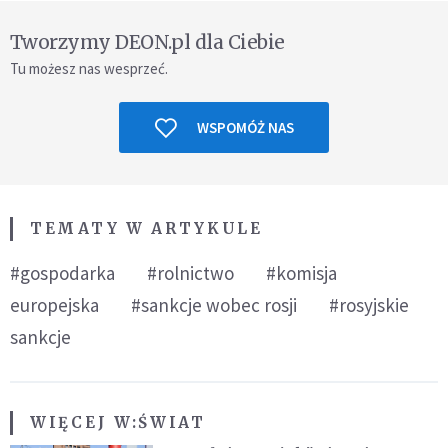
Tworzymy DEON.pl dla Ciebie
Tu możesz nas wesprzeć.
WSPOMÓŻ NAS
TEMATY W ARTYKULE
#gospodarka
#rolnictwo
#komisja
europejska
#sankcje wobec rosji
#rosyjskie
sankcje
WIĘCEJ W:
ŚWIAT