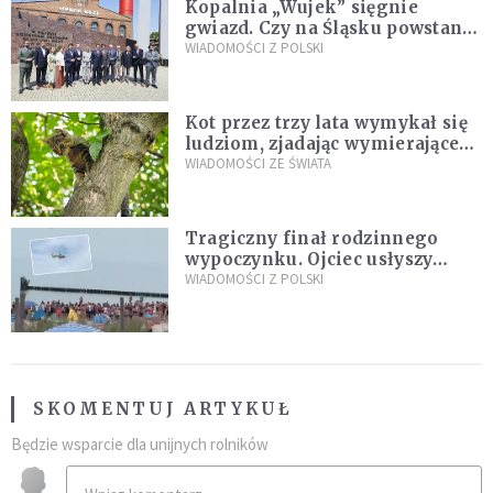
Kopalnia „Wujek” sięgnie
gwiazd. Czy na Śląsku powstanie
„Dolina Krzemowa”?
WIADOMOŚCI Z POLSKI
Kot przez trzy lata wymykał się
ludziom, zjadając wymierające
kaczki. W końcu popełnił
WIADOMOŚCI ZE ŚWIATA
fatalny błąd
Tragiczny finał rodzinnego
wypoczynku. Ojciec usłyszy
zarzuty
WIADOMOŚCI Z POLSKI
SKOMENTUJ ARTYKUŁ
Będzie wsparcie dla unijnych rolników