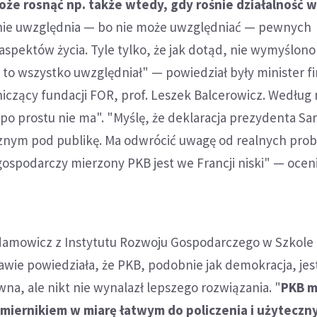
że rosnąć np. także wtedy, gdy rośnie działalność w
 nie uwzględnia — bo nie może uwzględniać — pewnych
spektów życia. Tyle tylko, że jak dotąd, nie wymyślono
 to wszystko uwzględniał" — powiedział były minister f
czący fundacji FOR, prof. Leszek Balcerowicz. Według 
po prostu nie ma". "Myślę, że deklaracja prezydenta S
cznym pod publikę. Ma odwrócić uwagę od realnych pro
gospodarczy mierzony PKB jest we Francji niski" — oceni
Adamowicz z Instytutu Rozwoju Gospodarczego w Szkole
wie powiedziała, że PKB, podobnie jak demokracja, jes
a, ale nikt nie wynalazł lepszego rozwiązania. "
PKB m
t miernikiem w miarę łatwym do policzenia i użytecz