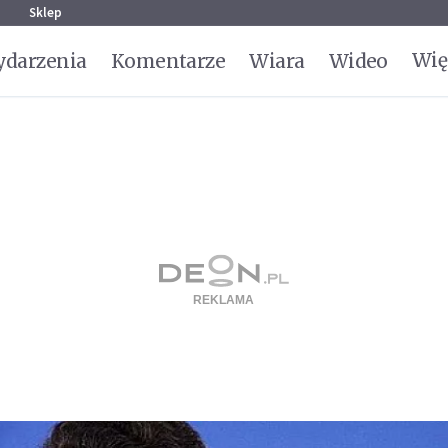
g
Sklep
Wię
darzenia
Komentarze
Wiara
Wideo