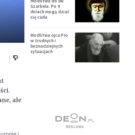
modlitwa do św.
Szarbela. Po 9
dniach mogą dziać
się cuda
Modlitwa ojca Pio
w trudnych i
beznadziejnych
sytuacjach
nt
ści.
ne, ale
uropie i