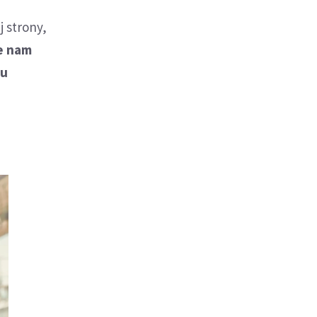
 strony,
e nam
iu