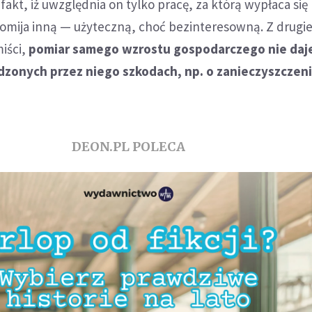
fakt, iż uwzględnia on tylko pracę, za którą wypłaca się
omija inną — użyteczną, choć bezinteresowną. Z drugiej
iści,
pomiar samego wzrostu gospodarczego nie daj
dzonych przez niego szkodach, np. o zanieczyszczen
DEON.PL POLECA