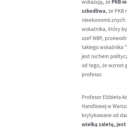
wskazują, że
PKB mo
szkodliwa
, że PKB
nieekonomicznych a
wskaźnika, który by
szef NBP, przewodni
takiego wskaźnika "
jest ruchem polity
od tego, że wzrost 
profesor.
Profesor Elżbieta 
Handlowej w Warsza
krytykowane od dawn
wielką zaletę, jes