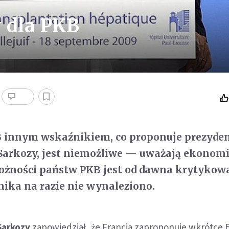
 dla PKB
B innym wskaźnikiem, co proponuje prezyde
 Sarkozy, jest niemożliwe — uważają ekonomi
ożności państw PKB jest od dawna krytykowa
ika na razie nie wynaleziono.
Sarkozy
zapowiedział, że Francja zaproponuje wkrótce E