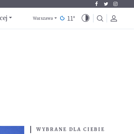
11
°
cej
Warszawa
WYBRANE DLA CIEBIE