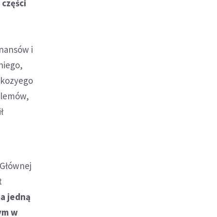
 części
inansów i
niego,
arkozyego
blemów,
ł
 Głównej
t
a jedną
nym w