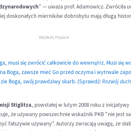
ędzynarodowych
" — uważa prof. Adamowicz. Zwróciła u
iej doskonałych mierników dobrobytu mają długą histor
DEON.PL POLECA
ga, musi się zwrócić całkowicie do wewnątrz. Musi się w
a Boga, zawsze mieć Go przed oczyma i wytrwale zap
dzie Boga, swój prawdziwy skarb. (Sprawdź:
Rozwój duc
isji Stiglitza
, powstałej w lutym 2008 roku z inicjatywy
zuje, że używany powszechnie wskaźnik PKB "nie jest s
być fałszywie używany". Autorzy zwracają uwagę, że sła