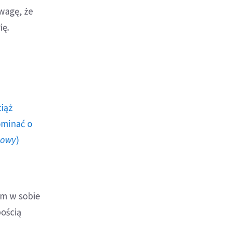
wagę, że
ię.
ciąż
ominać o
howy
)
am w sobie
bością