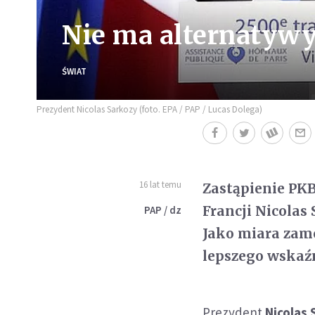
Nie ma alternatywy
ŚWIAT
Prezydent Nicolas Sarkozy (foto. EPA / PAP / Lucas Dolega)
16 lat temu
Zastąpienie PK
Francji Nicolas
PAP / dz
Jako miara zam
lepszego wskaźn
Prezydent
Nicolas 