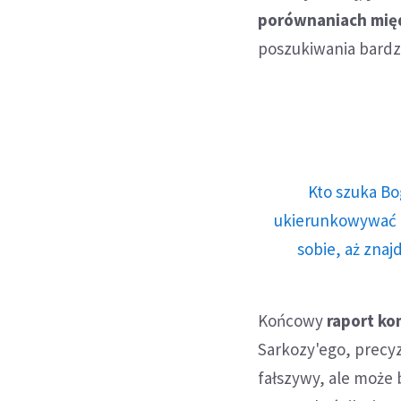
porównaniach mi
poszukiwania bardz
Kto szuka Bo
ukierunkowywać n
sobie, aż znaj
Końcowy
raport kom
Sarkozy'ego, precy
fałszywy, ale może 