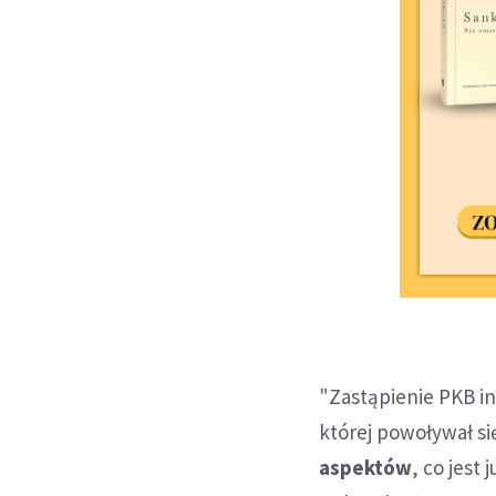
"Zastąpienie PKB in
której powoływał si
aspektów
, co jest