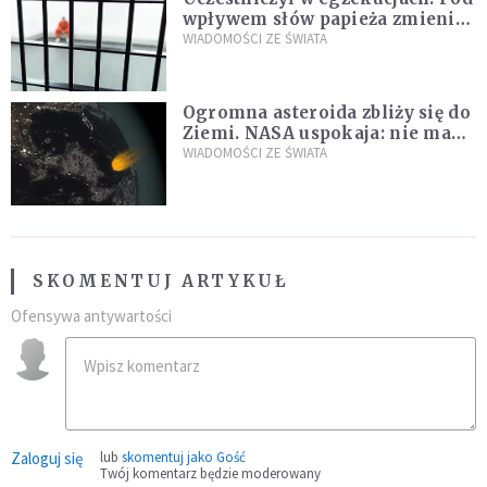
wpływem słów papieża zmienił
zdanie
WIADOMOŚCI ZE ŚWIATA
Ogromna asteroida zbliży się do
Ziemi. NASA uspokaja: nie ma
zagrożenia
WIADOMOŚCI ZE ŚWIATA
SKOMENTUJ ARTYKUŁ
Ofensywa antywartości
Zaloguj się
lub
skomentuj jako Gość
Twój komentarz będzie moderowany