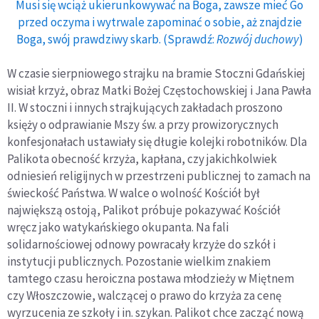
Musi się wciąż ukierunkowywać na Boga, zawsze mieć Go
przed oczyma i wytrwale zapominać o sobie, aż znajdzie
Boga, swój prawdziwy skarb. (Sprawdź:
Rozwój duchowy
)
W czasie sierpniowego strajku na bramie Stoczni Gdańskiej
wisiał krzyż, obraz Matki Bożej Częstochowskiej i Jana Pawła
II. W stoczni i innych strajkujących zakładach proszono
księży o odprawianie Mszy św. a przy prowizorycznych
konfesjonałach ustawiały się długie kolejki robotników. Dla
Palikota obecność krzyża, kapłana, czy jakichkolwiek
odniesień religijnych w przestrzeni publicznej to zamach na
świeckość Państwa. W walce o wolność Kościół był
największą ostoją, Palikot próbuje pokazywać Kościół
wręcz jako watykańskiego okupanta. Na fali
solidarnościowej odnowy powracały krzyże do szkół i
instytucji publicznych. Pozostanie wielkim znakiem
tamtego czasu heroiczna postawa młodzieży w Miętnem
czy Włoszczowie, walczącej o prawo do krzyża za cenę
wyrzucenia ze szkoły i in. szykan. Palikot chce zacząć nową