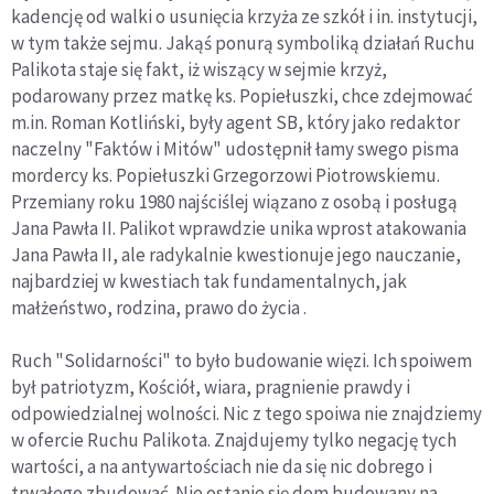
kadencję od walki o usunięcia krzyża ze szkół i in. instytucji,
w tym także sejmu. Jakąś ponurą symboliką działań Ruchu
Palikota staje się fakt, iż wiszący w sejmie krzyż,
podarowany przez matkę ks. Popiełuszki, chce zdejmować
m.in. Roman Kotliński, były agent SB, który jako redaktor
naczelny "Faktów i Mitów" udostępnił łamy swego pisma
mordercy ks. Popiełuszki Grzegorzowi Piotrowskiemu.
Przemiany roku 1980 najściślej wiązano z osobą i posługą
Jana Pawła II. Palikot wprawdzie unika wprost atakowania
Jana Pawła II, ale radykalnie kwestionuje jego nauczanie,
najbardziej w kwestiach tak fundamentalnych, jak
małżeństwo, rodzina, prawo do życia .
Ruch "Solidarności" to było budowanie więzi. Ich spoiwem
był patriotyzm, Kościół, wiara, pragnienie prawdy i
odpowiedzialnej wolności. Nic z tego spoiwa nie znajdziemy
w ofercie Ruchu Palikota. Znajdujemy tylko negację tych
wartości, a na antywartościach nie da się nic dobrego i
trwałego zbudować. Nie ostanie się dom budowany na