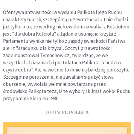
Ofensywa antywartości w wydaniu Palikota i jego Ruchu
charakteryzuje się szczególną przewrotnością. I nie chodzi
już tylko o to, że według nich ewidentna walka z Kościołem
jest "dla dobra Kościoła" a żądanie usunięcia krzyża z
Parlamentu wynika nie tylko z zasady świeckości Państwa
ale i z "szacunku dla krzyża". Szczyt przewrotności
zademonstrował Tymochowicz, twierdząc, że we
wszystkich działaniach i postulatach Palikota "chodzi o
czyste dobro". Ale nawet nie to mnie najbardziej poruszyło.
Szczególne poruszenie, nie zawaham się użyć słowa
oburzenie, wywołała we mnie powtarzana przez
środowisko Palikota teza, iż te wybory i klimat wokół Ruchu
przypomina Sierpień 1980.
DEON.PL POLECA