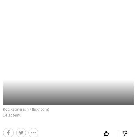
(fot. katmeresin / flickr.com)
14 lat temu