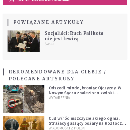
POWIĄZANE ARTYKUŁY
Socjaliści: Ruch Palikota
nie jest lewicą
ŚWIAT
REKOMENDOWANE DLA CIEBIE /
POLECANE ARTYKUŁY
Odszedł młodo, broniąc Ojczyzny. W
Nowym Sączu znaleziono zwłoki
mężczyzny z czasów potopu
WYDARZENIA
szwedzkiego
Cud wśród niszczycielskiego ognia.
Strażacy gaszący pożary na Roztoczu
opublikowali niezwykłe zdjęcie
WIADOMOŚCI Z POLSKI