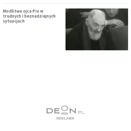
Modlitwa ojca Pio w
trudnych i beznadziejnych
sytuacjach