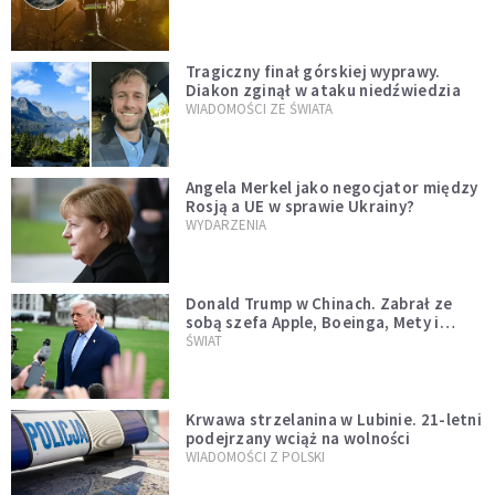
Tragiczny finał górskiej wyprawy.
Diakon zginął w ataku niedźwiedzia
WIADOMOŚCI ZE ŚWIATA
Angela Merkel jako negocjator między
Rosją a UE w sprawie Ukrainy?
WYDARZENIA
Donald Trump w Chinach. Zabrał ze
sobą szefa Apple, Boeinga, Mety i
Muska
ŚWIAT
Krwawa strzelanina w Lubinie. 21-letni
podejrzany wciąż na wolności
WIADOMOŚCI Z POLSKI