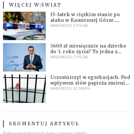
WIĘCEJ W:
ŚWIAT
15-latek w ciężkim stanie po
ataku w Kamiennej Górze.
Policja zatrzymała dwóch
WIADOMOŚCI Z POLSKI
nastolatków
3600 zł miesięcznie na dziecko
do 3. roku życia? To jedna z
propozycji programu "Rozwój
WIADOMOŚCI Z POLSKI
Plus"
Uczestniczył w egzekucjach. Pod
wpływem słów papieża zmienił
zdanie
WIADOMOŚCI ZE ŚWIATA
SKOMENTUJ ARTYKUŁ
Połowę bezrobotnych mogą stanowić młodzi