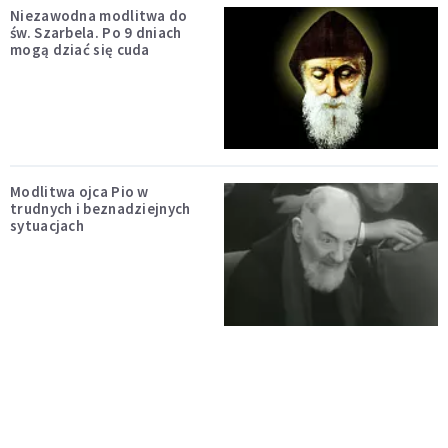
Niezawodna modlitwa do
św. Szarbela. Po 9 dniach
mogą dziać się cuda
Modlitwa ojca Pio w
trudnych i beznadziejnych
sytuacjach