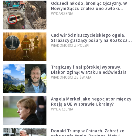
Odszedł młodo, broniąc Ojczyzny. W
Nowym Sączu znaleziono zwłoki
mężczyzny z czasów potopu
WYDARZENIA
szwedzkiego
Cud wśród niszczycielskiego ognia.
Strażacy gaszący pożary na Roztoczu
opublikowali niezwykłe zdjęcie
WIADOMOŚCI Z POLSKI
Tragiczny finał górskiej wyprawy.
Diakon zginął w ataku niedźwiedzia
WIADOMOŚCI ZE ŚWIATA
Angela Merkel jako negocjator między
Rosją a UE w sprawie Ukrainy?
WYDARZENIA
Donald Trump w Chinach. Zabrał ze
sobą szefa Apple, Boeinga, Mety i