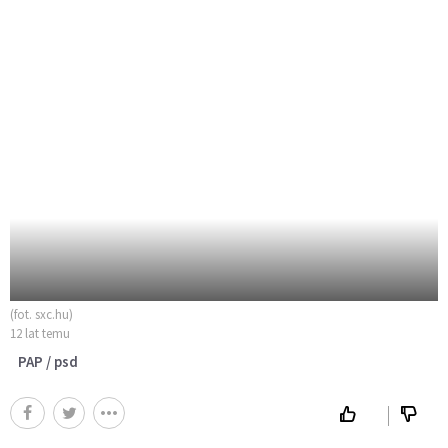
(fot. sxc.hu)
12 lat temu
PAP / psd