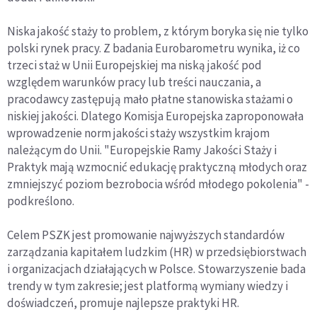
Niska jakość staży to problem, z którym boryka się nie tylko
polski rynek pracy. Z badania Eurobarometru wynika, iż co
trzeci staż w Unii Europejskiej ma niską jakość pod
względem warunków pracy lub treści nauczania, a
pracodawcy zastępują mało płatne stanowiska stażami o
niskiej jakości. Dlatego Komisja Europejska zaproponowała
wprowadzenie norm jakości staży wszystkim krajom
należącym do Unii. "Europejskie Ramy Jakości Staży i
Praktyk mają wzmocnić edukację praktyczną młodych oraz
zmniejszyć poziom bezrobocia wśród młodego pokolenia" -
podkreślono.
Celem PSZK jest promowanie najwyższych standardów
zarządzania kapitałem ludzkim (HR) w przedsiębiorstwach
i organizacjach działających w Polsce. Stowarzyszenie bada
trendy w tym zakresie; jest platformą wymiany wiedzy i
doświadczeń, promuje najlepsze praktyki HR.