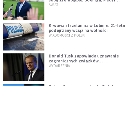
Muska
ŚWIAT
Krwawa strzelanina w Lubinie. 21-letni
podejrzany wciąż na wolności
WIADOMOŚCI Z POLSKI
Donald Tusk zapowiada uznawanie
zagranicznych związków
jednopłciowych. "Państwo oblało ten
WYDARZENIA
test"
Dolina Krzemowa puka do Watykanu.
Dlaczego giganci AI słuchają księży?
KOŚCIÓŁ