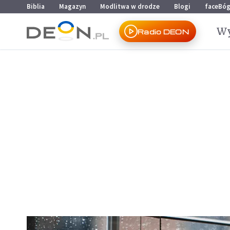
Przejdź do menu głównego
Przejdź do treści
Biblia
Magazyn
Modlitwa w drodze
Blogi
faceBó
Wy
Radio DEON