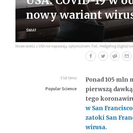
USA: COVID-19 w od
nowy wariant wiru
ŚWIAT
Nowe wieści z USA nie napawają optymizmem. Fot.: Hedgehog Digital/u
5 lat temu
Ponad 105 mln 
pierwszą dawką
Popular Science
tego koronawiru
w San Francisco
zatoki San Fran
wirusa.