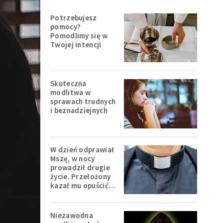
Potrzebujesz
pomocy?
Pomodlimy się w
Twojej intencji
Skuteczna
modlitwa w
sprawach trudnych
i beznadziejnych
W dzień odprawiał
Mszę, w nocy
prowadził drugie
życie. Przełożony
kazał mu opuścić
zakon
Niezawodna