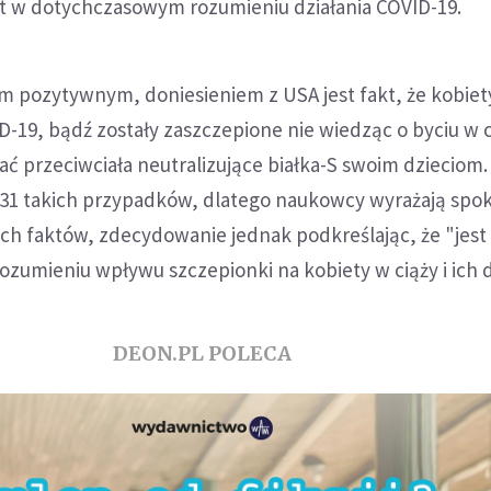
 w dotychczasowym rozumieniu działania COVID-19.
 pozytywnym, doniesieniem z USA jest fakt, że kobiety
D-19, bądź zostały zaszczepione nie wiedząc o byciu w c
ć przeciwciała neutralizujące białka-S swoim dzieciom.
31 takich przypadków, dlatego naukowcy wyrażają spo
h faktów, zdecydowanie jednak podkreślając, że "jest
zumieniu wpływu szczepionki na kobiety w ciąży i ich d
DEON.PL POLECA