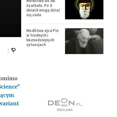
modlitwa do św.
Szarbela. Po 9
dniach mogą dziać
się cuda
Modlitwa ojca Pio
w trudnych i
beznadziejnych
sytuacjach
 pomimo
Science"
ającym
 wariant