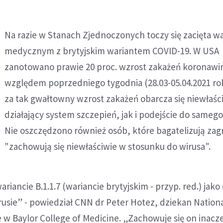
Na razie w Stanach Zjednoczonych toczy się zacięta wa
medycznym z brytyjskim wariantem COVID-19. W USA
zanotowano prawie 20 proc. wzrost zakażeń koronaw
względem poprzedniego tygodnia (28.03-05.04.2021 ro
za tak gwałtowny wzrost zakażeń obarcza się niewłaśc
działający system szczepień, jak i podejście do samego
Nie oszczędzono również osób, które bagatelizują zagr
"zachowują się niewłaściwie w stosunku do wirusa".
iancie B.1.1.7 (wariancie brytyjskim - przyp. red.) jako
usie” - powiedział CNN dr Peter Hotez, dziekan Nation
e w Baylor College of Medicine. „Zachowuje się on inacze