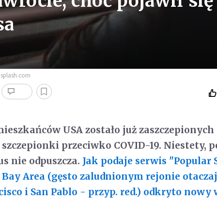
wrocie, choć pojawił się
sa
nsplash.com
mieszkańców USA zostało już zaszczepionych
 szczepionki przeciwko COVID-19. Niestety,
s nie odpuszcza.
Jak podaje serwis "Popular 
 Bay Area (gęsto zaludnionym rejonie otacz
cisco i San Pablo - przyp. red.) odkryto nowy