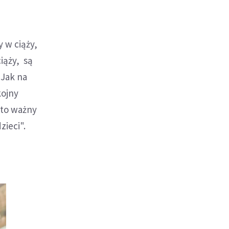
 w ciąży,
iąży, są
 Jak na
kojny
 to ważny
zieci".