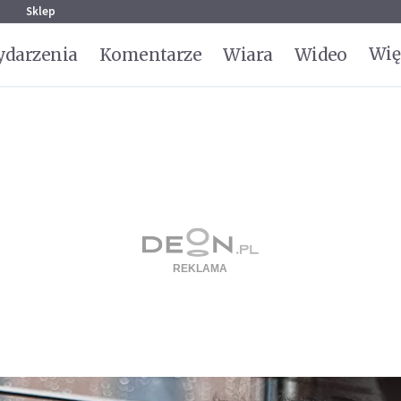
g
Sklep
Wię
darzenia
Komentarze
Wiara
Wideo