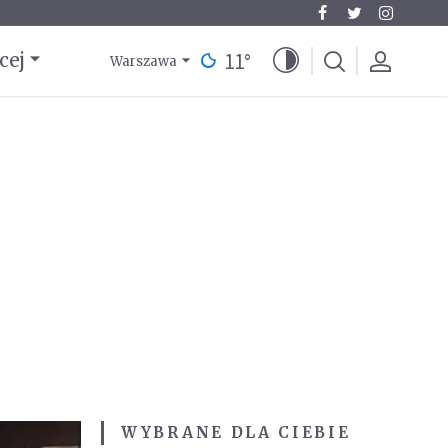
11
°
cej
Warszawa
WYBRANE DLA CIEBIE