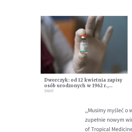
Dworczyk: od 12 kwietnia zapisy
osób urodzonych w 1962 r.,
każdego kolejnego dnia będzie
ŚWIAT
dochodził jeden rocznik
„Musimy myśleć o war
zupełnie nowym wir
of Tropical Medicin