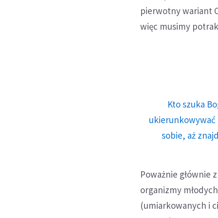
pierwotny wariant CO
więc musimy potrak
Kto szuka Bo
ukierunkowywać n
sobie, aż znaj
Poważnie głównie z
organizmy młodych
(umiarkowanych i ci