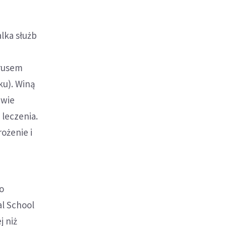
lka służb
irusem
ku). Winą
iwie
 leczenia.
ożenie i
 o
al School
j niż