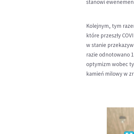
stanowi ewenement
Kolejnym, tym razem
które przeszły COVI
w stanie przekazywa
razie odnotowano 1
optymizm wobec tyc
kamień milowy w zro