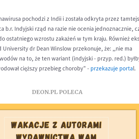
wirusa pochodzi z Indii i została odkryta przez tamtej
b.r. Indyjski rząd na razie nie ocenia jednoznacznie, c
 do ostatniego wzrostu zakażeń w tym kraju. Również eks
 University dr Dean Winslow przekonuje, że: „nie ma
dów na to, że ten wariant (indyjski - przyp. red.) byłb
wodował cięższy przebieg choroby" -
przekazuje porta
l.
DEON.PL POLECA