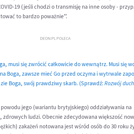
VID-19 (jeśli chodzi o transmisję na inne osoby - przyp.
tować to bardzo poważnie”.
DEON.PL POLECA
ga, musi się zwrócić całkowicie do wewnątrz. Musi się w
a Boga, zawsze mieć Go przed oczyma i wytrwale zap
dzie Boga, swój prawdziwy skarb. (Sprawdź:
Rozwój duc
 powodu jego (wariantu brytyjskiego) oddziaływania na
, zdrowych ludzi. Obecnie zdecydowana większość no
ężkich) zakażeń notowana jest wśród osób do 30 roku ży