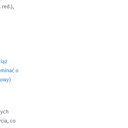
 red.),
ciąż
ominać o
howy
)
wych
cia, co