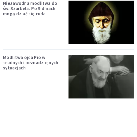
Niezawodna modlitwa do
św. Szarbela. Po 9 dniach
mogą dziać się cuda
Modlitwa ojca Pio w
trudnych i beznadziejnych
sytuacjach