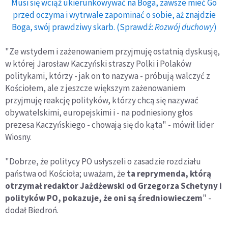
Musi się wciąż ukierunkowywać na Boga, zawsze mieć Go
przed oczyma i wytrwale zapominać o sobie, aż znajdzie
Boga, swój prawdziwy skarb. (Sprawdź:
Rozwój duchowy
)
"Ze wstydem i zażenowaniem przyjmuję ostatnią dyskusję,
w której Jarosław Kaczyński straszy Polki i Polaków
politykami, którzy - jak on to nazywa - próbują walczyć z
Kościołem, ale z jeszcze większym zażenowaniem
przyjmuję reakcję polityków, którzy chcą się nazywać
obywatelskimi, europejskimi i - na podniesiony głos
prezesa Kaczyńskiego - chowają się do kąta" - mówił lider
Wiosny.
"Dobrze, że politycy PO usłyszeli o zasadzie rozdziału
państwa od Kościoła; uważam, że
ta reprymenda, którą
otrzymał redaktor Jażdżewski od Grzegorza Schetyny i
polityków PO, pokazuje, że oni są średniowieczem
" -
dodał Biedroń.