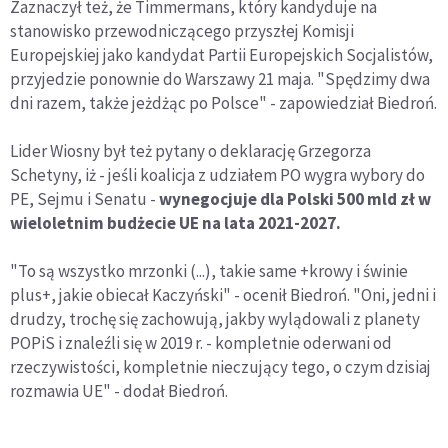
Zaznaczył też, że Timmermans, który kandyduje na
stanowisko przewodniczącego przyszłej Komisji
Europejskiej jako kandydat Partii Europejskich Socjalistów,
przyjedzie ponownie do Warszawy 21 maja. "Spędzimy dwa
dni razem, także jeżdżąc po Polsce" - zapowiedział Biedroń.
Lider Wiosny był też pytany o deklarację Grzegorza
Schetyny, iż - jeśli koalicja z udziałem PO wygra wybory do
PE, Sejmu i Senatu -
wynegocjuje dla Polski 500 mld zł w
wieloletnim budżecie UE na lata 2021-2027.
"To są wszystko mrzonki (...), takie same +krowy i świnie
plus+, jakie obiecał Kaczyński" - ocenił Biedroń. "Oni, jedni i
drudzy, trochę się zachowują, jakby wylądowali z planety
POPiS i znaleźli się w 2019 r. - kompletnie oderwani od
rzeczywistości, kompletnie nieczujący tego, o czym dzisiaj
rozmawia UE" - dodał Biedroń.