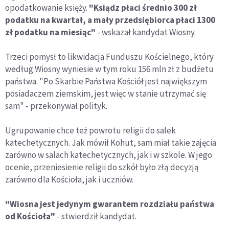
opodatkowanie księży.
"Ksiądz płaci średnio 300 zł
podatku na kwartał, a mały przedsiębiorca płaci 1300
zł podatku na miesiąc"
- wskazał kandydat Wiosny.
Trzeci pomysł to likwidacja Funduszu Kościelnego, który
według Wiosny wyniesie w tym roku 156 mln zł z budżetu
państwa. "Po Skarbie Państwa Kościół jest największym
posiadaczem ziemskim, jest więc w stanie utrzymać się
sam" - przekonywał polityk.
Ugrupowanie chce też powrotu religii do salek
katechetycznych. Jak mówił Kohut, sam miał takie zajęcia
zarówno w salach katechetycznych, jak i w szkole. W jego
ocenie, przeniesienie religii do szkół było złą decyzją
zarówno dla Kościoła, jak i uczniów.
"Wiosna jest jedynym gwarantem rozdziału państwa
od Kościoła"
- stwierdził kandydat.