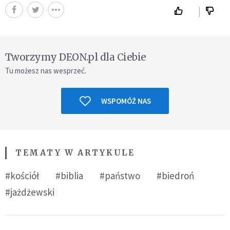
Tworzymy DEON.pl dla Ciebie
Tu możesz nas wesprzeć.
WSPOMÓŻ NAS
TEMATY W ARTYKULE
#kościół
#biblia
#państwo
#biedroń
#jażdżewski