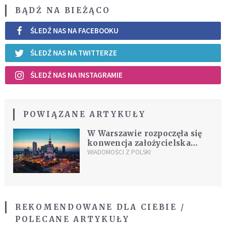
BĄDŹ NA BIEŻĄCO
ŚLEDŹ NAS NA FACEBOOKU
ŚLEDŹ NAS NA TWITTERZE
ŚLEDŹ NAS NA INSTAGRAMIE
POWIĄZANE ARTYKUŁY
W Warszawie rozpoczęła się
konwencja założycielska
partii Roberta Biedronia
WIADOMOŚCI Z POLSKI
REKOMENDOWANE DLA CIEBIE /
POLECANE ARTYKUŁY