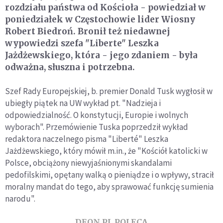
rozdziału państwa od Kościoła - powiedział w
poniedziałek w Częstochowie lider Wiosny
Robert Biedroń. Bronił też niedawnej
wypowiedzi szefa "Liberte" Leszka
Jażdżewskiego, która - jego zdaniem - była
odważna, słuszna i potrzebna.
Szef Rady Europejskiej, b. premier Donald Tusk wygłosił w
ubiegły piątek na UW wykład pt. "Nadzieja i
odpowiedzialność. O konstytucji, Europie i wolnych
wyborach". Przemówienie Tuska poprzedził wykład
redaktora naczelnego pisma "Liberté" Leszka
Jażdżewskiego, który mówił m.in., że "Kościół katolicki w
Polsce, obciążony niewyjaśnionymi skandalami
pedofilskimi, opętany walką o pieniądze i o wpływy, stracił
moralny mandat do tego, aby sprawować funkcję sumienia
narodu".
DEON.PL POLECA