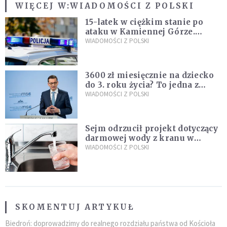
WIĘCEJ W:
WIADOMOŚCI Z POLSKI
15-latek w ciężkim stanie po
ataku w Kamiennej Górze.
Policja zatrzymała dwóch
WIADOMOŚCI Z POLSKI
nastolatków
3600 zł miesięcznie na dziecko
do 3. roku życia? To jedna z
propozycji programu "Rozwój
WIADOMOŚCI Z POLSKI
Plus"
Sejm odrzucił projekt dotyczący
darmowej wody z kranu w
restauracjach
WIADOMOŚCI Z POLSKI
SKOMENTUJ ARTYKUŁ
Biedroń: doprowadzimy do realnego rozdziału państwa od Kościoła