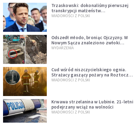
Trzaskowski: dokonaliśmy pierwszej
transkrypcji małżeństw
jednopłciowych. “Tak jak
WIADOMOŚCI Z POLSKI
zapowiadałem, bez zwłoki,
natychmiast”
Odszedł młodo, broniąc Ojczyzny. W
Nowym Sączu znaleziono zwłoki
mężczyzny z czasów potopu
WYDARZENIA
szwedzkiego
Cud wśród niszczycielskiego ognia.
Strażacy gaszący pożary na Roztoczu
opublikowali niezwykłe zdjęcie
WIADOMOŚCI Z POLSKI
Krwawa strzelanina w Lubinie. 21-letni
podejrzany wciąż na wolności
WIADOMOŚCI Z POLSKI
Donald Tusk zapowiada uznawanie