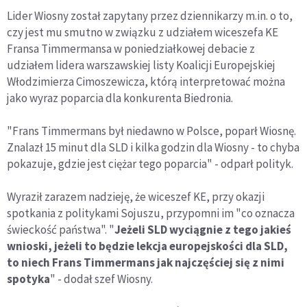
Lider Wiosny został zapytany przez dziennikarzy m.in. o to,
czy jest mu smutno w związku z udziałem wiceszefa KE
Fransa Timmermansa w poniedziałkowej debacie z
udziałem lidera warszawskiej listy Koalicji Europejskiej
Włodzimierza Cimoszewicza, którą interpretować można
jako wyraz poparcia dla konkurenta Biedronia.
"Frans Timmermans był niedawno w Polsce, poparł Wiosnę.
Znalazł 15 minut dla SLD i kilka godzin dla Wiosny - to chyba
pokazuje, gdzie jest ciężar tego poparcia" - odparł polityk.
Wyraził zarazem nadzieję, że wiceszef KE, przy okazji
spotkania z politykami Sojuszu, przypomni im "co oznacza
świeckość państwa". "
Jeżeli SLD wyciągnie z tego jakieś
wnioski, jeżeli to będzie lekcja europejskości dla SLD,
to niech Frans Timmermans jak najczęściej się z nimi
spotyka
" - dodał szef Wiosny.