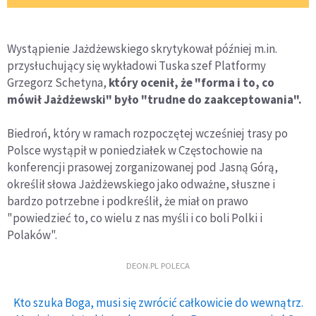
Wystąpienie Jażdżewskiego skrytykował później m.in.
przysłuchujący się wykładowi Tuska szef Platformy
Grzegorz Schetyna,
który ocenił, że "forma i to, co
mówił Jażdżewski" było "trudne do zaakceptowania".
Biedroń, który w ramach rozpoczętej wcześniej trasy po
Polsce wystąpił w poniedziałek w Częstochowie na
konferencji prasowej zorganizowanej pod Jasną Górą,
określił słowa Jażdżewskiego jako odważne, słuszne i
bardzo potrzebne i podkreślił, że miał on prawo
"powiedzieć to, co wielu z nas myśli i co boli Polki i
Polaków".
DEON.PL POLECA
Kto szuka Boga, musi się zwrócić całkowicie do wewnątrz.