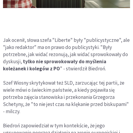
Jak ocenił, słowa szefa "Liberte" były "publicystyczne", ale
"jako redaktor" ma on prawo do publicystyki. "Były
potrzebne, jak widać rezonują, jak widać sprowokowały do
dyskusji,
tylko nie sprowokowały do myślenia
koleżanek i kolegów z PO
" - stwierdził Biedroń.
Szef Wiosny skrytykował też SLD, zarzucając tej partii, że
wiele mówi o świeckim państwie, a kiedy pojawiła się
potrzeba zajęcia stanowiska i przekonania Grzegorza
Schetyny, że "to nie jest czas na klękanie przed biskupami"
- milczy.
Biedroń zapowiedział w tym kontekście, że jego
ugrupowanie poprzez działania na arenie europejskiej i