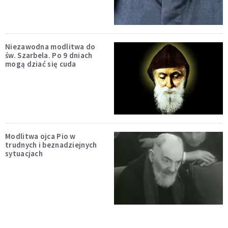
Niezawodna modlitwa do
św. Szarbela. Po 9 dniach
mogą dziać się cuda
Modlitwa ojca Pio w
trudnych i beznadziejnych
sytuacjach