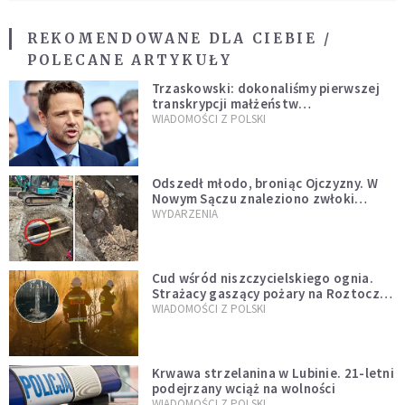
REKOMENDOWANE DLA CIEBIE /
POLECANE ARTYKUŁY
Trzaskowski: dokonaliśmy pierwszej
transkrypcji małżeństw
jednopłciowych. “Tak jak
WIADOMOŚCI Z POLSKI
zapowiadałem, bez zwłoki,
natychmiast”
Odszedł młodo, broniąc Ojczyzny. W
Nowym Sączu znaleziono zwłoki
mężczyzny z czasów potopu
WYDARZENIA
szwedzkiego
Cud wśród niszczycielskiego ognia.
Strażacy gaszący pożary na Roztoczu
opublikowali niezwykłe zdjęcie
WIADOMOŚCI Z POLSKI
Krwawa strzelanina w Lubinie. 21-letni
podejrzany wciąż na wolności
WIADOMOŚCI Z POLSKI