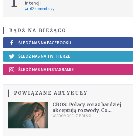
1
intencji
62 komentarzy
BĄDŹ NA BIEŻĄCO
ŚLEDŹ NAS NA FACEBOOKU
ŚLEDŹ NAS NA TWITTERZE
ŚLEDŹ NAS NA INSTAGRAMIE
POWIĄZANE ARTYKUŁY
CBOS: Polacy coraz bardziej
akceptują rozwody. Co
dwunasta osoba jest po
WIADOMOŚCI Z POLSKI
rozwodzie