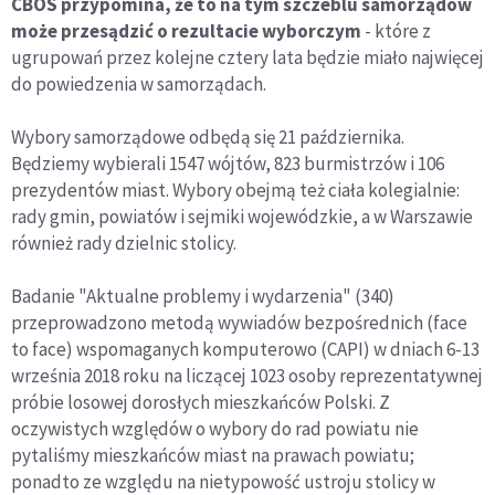
CBOS przypomina, że to na tym szczeblu samorządów
może przesądzić o rezultacie wyborczym
- które z
ugrupowań przez kolejne cztery lata będzie miało najwięcej
do powiedzenia w samorządach.
Wybory samorządowe odbędą się 21 października.
Będziemy wybierali 1547 wójtów, 823 burmistrzów i 106
prezydentów miast. Wybory obejmą też ciała kolegialnie:
rady gmin, powiatów i sejmiki wojewódzkie, a w Warszawie
również rady dzielnic stolicy.
Badanie "Aktualne problemy i wydarzenia" (340)
przeprowadzono metodą wywiadów bezpośrednich (face
to face) wspomaganych komputerowo (CAPI) w dniach 6-13
września 2018 roku na liczącej 1023 osoby reprezentatywnej
próbie losowej dorosłych mieszkańców Polski. Z
oczywistych względów o wybory do rad powiatu nie
pytaliśmy mieszkańców miast na prawach powiatu;
ponadto ze względu na nietypowość ustroju stolicy w