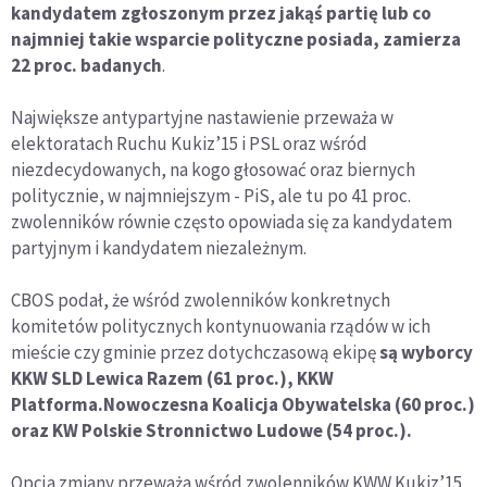
kandydatem zgłoszonym przez jakąś partię lub co
najmniej takie wsparcie polityczne posiada, zamierza
22 proc. badanych
.
Największe antypartyjne nastawienie przeważa w
elektoratach Ruchu Kukiz’15 i PSL oraz wśród
niezdecydowanych, na kogo głosować oraz biernych
politycznie, w najmniejszym - PiS, ale tu po 41 proc.
zwolenników równie często opowiada się za kandydatem
partyjnym i kandydatem niezależnym.
CBOS podał, że wśród zwolenników konkretnych
komitetów politycznych kontynuowania rządów w ich
mieście czy gminie przez dotychczasową ekipę
są wyborcy
KKW SLD Lewica Razem (61 proc.), KKW
Platforma.Nowoczesna Koalicja Obywatelska (60 proc.)
oraz KW Polskie Stronnictwo Ludowe (54 proc.).
Opcja zmiany przeważa wśród zwolenników KWW Kukiz’15