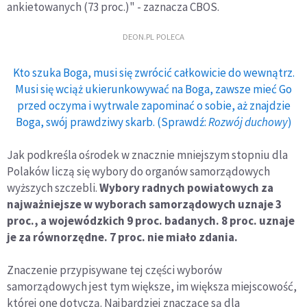
ankietowanych (73 proc.)" - zaznacza CBOS.
DEON.PL POLECA
Kto szuka Boga, musi się zwrócić całkowicie do wewnątrz.
Musi się wciąż ukierunkowywać na Boga, zawsze mieć Go
przed oczyma i wytrwale zapominać o sobie, aż znajdzie
Boga, swój prawdziwy skarb. (Sprawdź:
Rozwój duchowy
)
Jak podkreśla ośrodek w znacznie mniejszym stopniu dla
Polaków liczą się wybory do organów samorządowych
wyższych szczebli.
Wybory radnych powiatowych za
najważniejsze w wyborach samorządowych uznaje 3
proc., a wojewódzkich 9 proc. badanych. 8 proc. uznaje
je za równorzędne. 7 proc. nie miało zdania.
Znaczenie przypisywane tej części wyborów
samorządowych jest tym większe, im większa miejscowość,
której one dotyczą. Najbardziej znaczące są dla