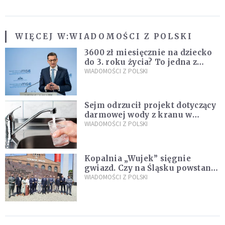
WIĘCEJ W:
WIADOMOŚCI Z POLSKI
3600 zł miesięcznie na dziecko
do 3. roku życia? To jedna z
propozycji programu "Rozwój
WIADOMOŚCI Z POLSKI
Plus"
Sejm odrzucił projekt dotyczący
darmowej wody z kranu w
restauracjach
WIADOMOŚCI Z POLSKI
Kopalnia „Wujek” sięgnie
gwiazd. Czy na Śląsku powstanie
„Dolina Krzemowa”?
WIADOMOŚCI Z POLSKI