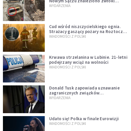
Nowym Sączu znaleziono zwłoki
mężczyzny z czasów potopu
WYDARZENIA
szwedzkiego
Cud wśród niszczycielskiego ognia.
Strażacy gaszący pożary na Roztoczu
opublikowali niezwykłe zdjęcie
WIADOMOŚCI Z POLSKI
Krwawa strzelanina w Lubinie. 21-letni
podejrzany wciąż na wolności
WIADOMOŚCI Z POLSKI
Donald Tusk zapowiada uznawanie
zagranicznych związków
jednopłciowych. "Państwo oblało ten
WYDARZENIA
test"
Udało się! Polka w finale Eurowizji
WIADOMOŚCI Z POLSKI