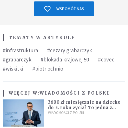
WSPOMÓŻ NAS
TEMATY W ARTYKULE
#infrastruktura
#cezary grabarczyk
#grabarczyk
#blokada krajowej 50
#covec
#wiskitki
#piotr ochnio
WIĘCEJ W:
WIADOMOŚCI Z POLSKI
3600 zł miesięcznie na dziecko
do 3. roku życia? To jedna z
propozycji programu "Rozwój
WIADOMOŚCI Z POLSKI
Plus"