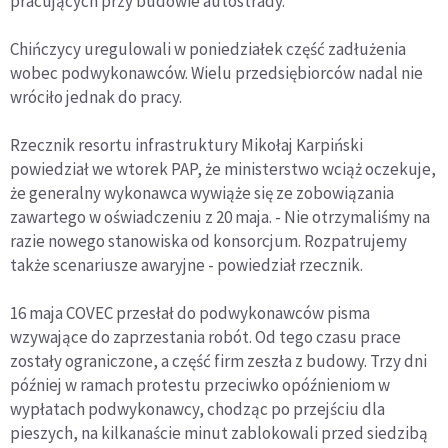
pracujących przy budowie autostrady.
Chińczycy uregulowali w poniedziałek część zadłużenia
wobec podwykonawców. Wielu przedsiębiorców nadal nie
wróciło jednak do pracy.
Rzecznik resortu infrastruktury Mikołaj Karpiński
powiedział we wtorek PAP, że ministerstwo wciąż oczekuje,
że generalny wykonawca wywiąże się ze zobowiązania
zawartego w oświadczeniu z 20 maja. - Nie otrzymaliśmy na
razie nowego stanowiska od konsorcjum. Rozpatrujemy
także scenariusze awaryjne - powiedział rzecznik.
16 maja COVEC przesłał do podwykonawców pisma
wzywające do zaprzestania robót. Od tego czasu prace
zostały ograniczone, a część firm zeszła z budowy. Trzy dni
później w ramach protestu przeciwko opóźnieniom w
wypłatach podwykonawcy, chodząc po przejściu dla
pieszych, na kilkanaście minut zablokowali przed siedzibą