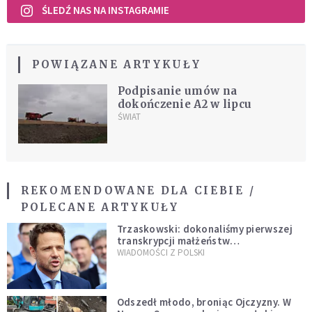
ŚLEDŹ NAS NA INSTAGRAMIE
POWIĄZANE ARTYKUŁY
Podpisanie umów na
dokończenie A2 w lipcu
ŚWIAT
REKOMENDOWANE DLA CIEBIE /
POLECANE ARTYKUŁY
Trzaskowski: dokonaliśmy pierwszej
transkrypcji małżeństw
jednopłciowych. “Tak jak
WIADOMOŚCI Z POLSKI
zapowiadałem, bez zwłoki,
natychmiast”
Odszedł młodo, broniąc Ojczyzny. W