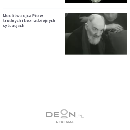
Modlitwa ojca Pio w
trudnych i beznadziejnych
sytuacjach