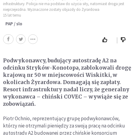
infrastruktury. Policja nie ma podstaw do użycia siły, natomiast droga jest
nieprzejezdna. Wyznaczone zostały objazdy do Żyrardowa
15 lat temu
PAP / slo
Podwykonawcy, budujący autostradę A2 na
odcinku Stryków-Konotopa, zablokowali drogę
krajową nr 50 w miejscowości Wiskitki, w
okolicach Żyrardowa. Domagają się zapłaty.
Resort infrastruktury nadal liczy, że generalny
wykonawca – chiński COVEC – wywiąże się ze
zobowiązań.
Piotr Ochnio, reprezentujący grupę podwykonawców,
którzy nie otrzymali pieniędzy za swoją pracę na odcinku
autostrady A2 budowanej przez chińskie konsorcjum