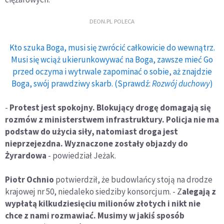
DEON.PL POLECA
Kto szuka Boga, musi się zwrócić całkowicie do wewnątrz.
Musi się wciąż ukierunkowywać na Boga, zawsze mieć Go
przed oczyma i wytrwale zapominać o sobie, aż znajdzie
Boga, swój prawdziwy skarb. (Sprawdź:
Rozwój duchowy
)
-
Protest jest spokojny. Blokujący drogę domagają się
rozmów z ministerstwem infrastruktury. Policja nie ma
podstaw do użycia siły, natomiast droga jest
nieprzejezdna. Wyznaczone zostały objazdy do
Żyrardowa
- powiedział Jeżak.
Piotr Ochnio
potwierdził, że budowlańcy stoją na drodze
krajowej nr 50, niedaleko siedziby konsorcjum. - Z
alegają z
wypłatą kilkudziesięciu milionów złotych i nikt nie
chce z nami rozmawiać. Musimy w jakiś sposób