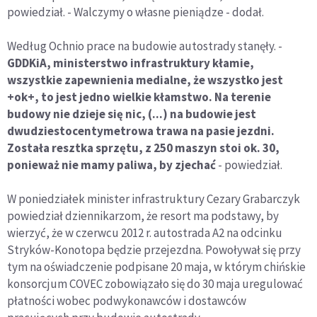
powiedział. - Walczymy o własne pieniądze - dodał.
Według Ochnio prace na budowie autostrady stanęły. -
GDDKiA, ministerstwo infrastruktury kłamie,
wszystkie zapewnienia medialne, że wszystko jest
+ok+, to jest jedno wielkie kłamstwo. Na terenie
budowy nie dzieje się nic, (...) na budowie jest
dwudziestocentymetrowa trawa na pasie jezdni.
Została resztka sprzętu, z 250 maszyn stoi ok. 30,
ponieważ nie mamy paliwa, by zjechać
- powiedział.
W poniedziałek minister infrastruktury Cezary Grabarczyk
powiedział dziennikarzom, że resort ma podstawy, by
wierzyć, że w czerwcu 2012 r. autostrada A2 na odcinku
Stryków-Konotopa będzie przejezdna. Powoływał się przy
tym na oświadczenie podpisane 20 maja, w którym chińskie
konsorcjum COVEC zobowiązało się do 30 maja uregulować
płatności wobec podwykonawców i dostawców