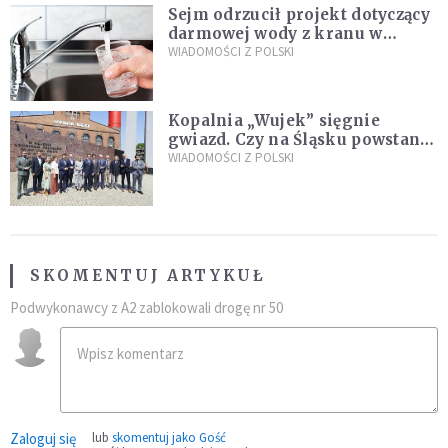
Sejm odrzucił projekt dotyczący
darmowej wody z kranu w
restauracjach
WIADOMOŚCI Z POLSKI
Kopalnia „Wujek” sięgnie
gwiazd. Czy na Śląsku powstanie
„Dolina Krzemowa”?
WIADOMOŚCI Z POLSKI
SKOMENTUJ ARTYKUŁ
Podwykonawcy z A2 zablokowali drogę nr 50
Zaloguj się
lub
skomentuj jako Gość