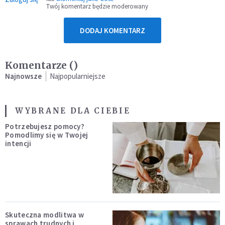
Twój komentarz będzie moderowany
DODAJ KOMENTARZ
Komentarze (
)
Najnowsze
Najpopularniejsze
WYBRANE DLA CIEBIE
Potrzebujesz pomocy?
Pomodlimy się w Twojej
intencji
Skuteczna modlitwa w
sprawach trudnych i