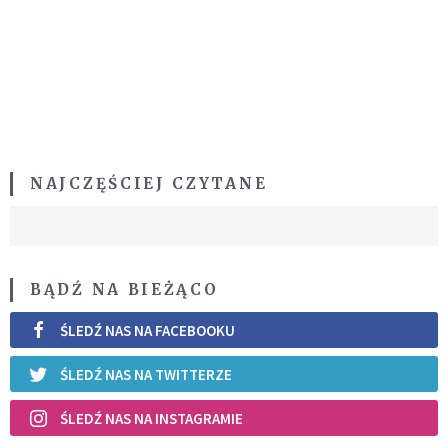
NAJCZĘŚCIEJ CZYTANE
BĄDŹ NA BIEŻĄCO
ŚLEDŹ NAS NA FACEBOOKU
ŚLEDŹ NAS NA TWITTERZE
ŚLEDŹ NAS NA INSTAGRAMIE