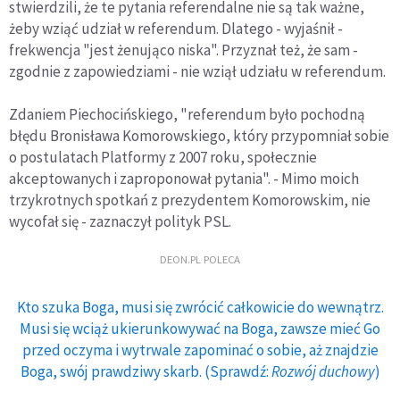
stwierdzili, że te pytania referendalne nie są tak ważne,
żeby wziąć udział w referendum. Dlatego - wyjaśnił -
frekwencja "jest żenująco niska". Przyznał też, że sam -
zgodnie z zapowiedziami - nie wziął udziału w referendum.
Zdaniem Piechocińskiego, "referendum było pochodną
błędu Bronisława Komorowskiego, który przypomniał sobie
o postulatach Platformy z 2007 roku, społecznie
akceptowanych i zaproponował pytania". - Mimo moich
trzykrotnych spotkań z prezydentem Komorowskim, nie
wycofał się - zaznaczył polityk PSL.
DEON.PL POLECA
Kto szuka Boga, musi się zwrócić całkowicie do wewnątrz.
Musi się wciąż ukierunkowywać na Boga, zawsze mieć Go
przed oczyma i wytrwale zapominać o sobie, aż znajdzie
Boga, swój prawdziwy skarb. (Sprawdź:
Rozwój duchowy
)