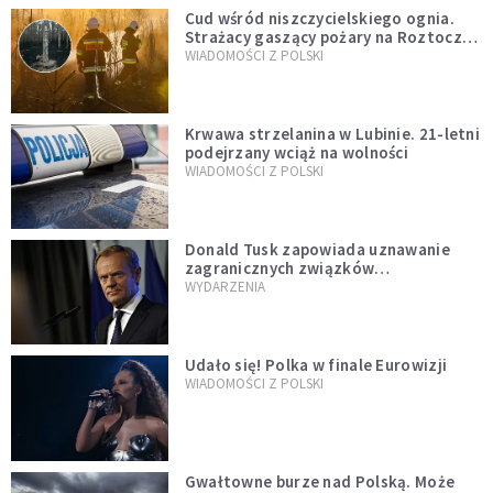
Cud wśród niszczycielskiego ognia.
Strażacy gaszący pożary na Roztoczu
opublikowali niezwykłe zdjęcie
WIADOMOŚCI Z POLSKI
Krwawa strzelanina w Lubinie. 21-letni
podejrzany wciąż na wolności
WIADOMOŚCI Z POLSKI
Donald Tusk zapowiada uznawanie
zagranicznych związków
jednopłciowych. "Państwo oblało ten
WYDARZENIA
test"
Udało się! Polka w finale Eurowizji
WIADOMOŚCI Z POLSKI
Gwałtowne burze nad Polską. Może