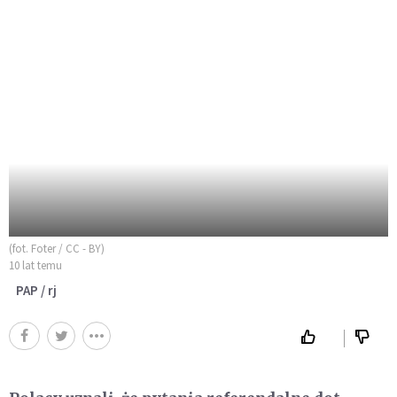
(fot. Foter / CC - BY)
10 lat temu
PAP / rj