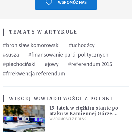
WSPOMÓŻ NAS
TEMATY W ARTYKULE
#bronisław komorowski
#uchodźcy
#susza
#finansowanie partii politycznych
#piechociński
#jowy
#referendum 2015
#frrekwencja referendum
WIĘCEJ W:
WIADOMOŚCI Z POLSKI
15-latek w ciężkim stanie po
ataku w Kamiennej Górze.
Policja zatrzymała dwóch
WIADOMOŚCI Z POLSKI
nastolatków