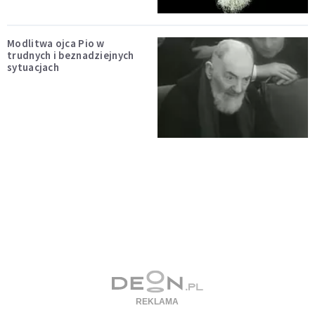
Modlitwa ojca Pio w
trudnych i beznadziejnych
sytuacjach