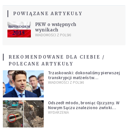
POWIĄZANE ARTYKUŁY
PKW o wstępnych
wynikach
WIADOMOŚCI Z POLSKI
REKOMENDOWANE DLA CIEBIE /
POLECANE ARTYKUŁY
Trzaskowski: dokonaliśmy pierwszej
transkrypcji małżeństw
jednopłciowych. “Tak jak
WIADOMOŚCI Z POLSKI
zapowiadałem, bez zwłoki,
natychmiast”
Odszedł młodo, broniąc Ojczyzny. W
Nowym Sączu znaleziono zwłoki
mężczyzny z czasów potopu
WYDARZENIA
szwedzkiego