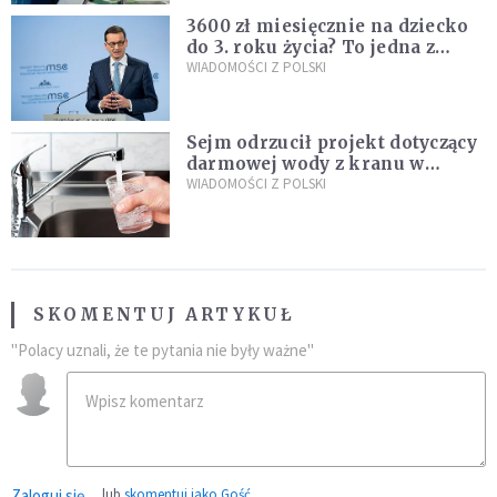
3600 zł miesięcznie na dziecko
do 3. roku życia? To jedna z
propozycji programu "Rozwój
WIADOMOŚCI Z POLSKI
Plus"
Sejm odrzucił projekt dotyczący
darmowej wody z kranu w
restauracjach
WIADOMOŚCI Z POLSKI
SKOMENTUJ ARTYKUŁ
"Polacy uznali, że te pytania nie były ważne"
Zaloguj się
lub
skomentuj jako Gość