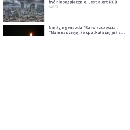
być niebezpiecznie. Jest alert RCB
ŚWIAT
Nie żyje gwiazda "Barw szczęścia".
"Mam nadzieję, że spotkała się już z
Bogiem, którego tak bardzo kochała"
WYDARZENIA