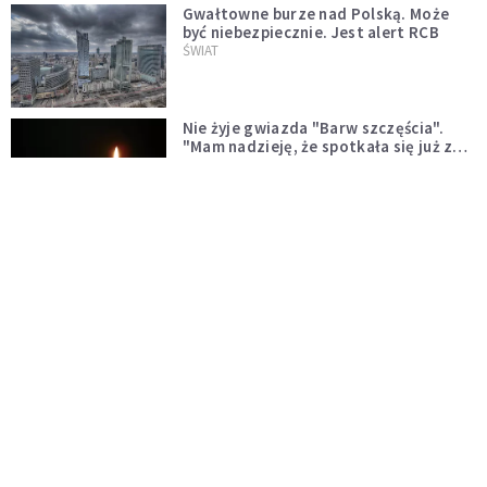
Gwałtowne burze nad Polską. Może
być niebezpiecznie. Jest alert RCB
ŚWIAT
Nie żyje gwiazda "Barw szczęścia".
"Mam nadzieję, że spotkała się już z
Bogiem, którego tak bardzo kochała"
WYDARZENIA