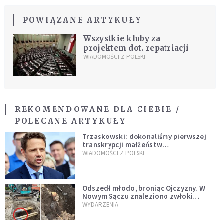
POWIĄZANE ARTYKUŁY
Wszystkie kluby za
projektem dot. repatriacji
WIADOMOŚCI Z POLSKI
REKOMENDOWANE DLA CIEBIE /
POLECANE ARTYKUŁY
Trzaskowski: dokonaliśmy pierwszej
transkrypcji małżeństw
jednopłciowych. “Tak jak
WIADOMOŚCI Z POLSKI
zapowiadałem, bez zwłoki,
natychmiast”
Odszedł młodo, broniąc Ojczyzny. W
Nowym Sączu znaleziono zwłoki
mężczyzny z czasów potopu
WYDARZENIA
szwedzkiego