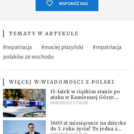
WSPOMÓŻ NAS
TEMATY W ARTYKULE
#repatriacja
#maciej płażyński
#repatriacja
polaków ze wschodu
WIĘCEJ W:
WIADOMOŚCI Z POLSKI
15-latek w ciężkim stanie po
ataku w Kamiennej Górze.
Policja zatrzymała dwóch
WIADOMOŚCI Z POLSKI
nastolatków
3600 zł miesięcznie na dziecko
do 3. roku życia? To jedna z