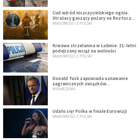
Cud wśród niszczycielskiego ognia.
Strażacy gaszący pożary na Roztoczu
opublikowali niezwykłe zdjęcie
WIADOMOŚCI Z POLSKI
Krwawa strzelanina w Lubinie. 21-letni
podejrzany wciąż na wolności
WIADOMOŚCI Z POLSKI
Donald Tusk zapowiada uznawanie
zagranicznych związków
jednopłciowych. "Państwo oblało ten
WYDARZENIA
test"
Udało się! Polka w finale Eurowizji
WIADOMOŚCI Z POLSKI