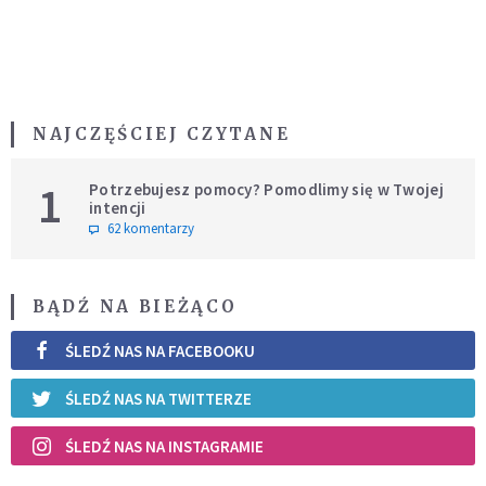
NAJCZĘŚCIEJ CZYTANE
1
Potrzebujesz pomocy? Pomodlimy się w Twojej
intencji
62 komentarzy
BĄDŹ NA BIEŻĄCO
ŚLEDŹ NAS NA FACEBOOKU
ŚLEDŹ NAS NA TWITTERZE
ŚLEDŹ NAS NA INSTAGRAMIE