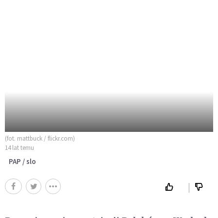
(fot. mattbuck / flickr.com)
14 lat temu
PAP / slo