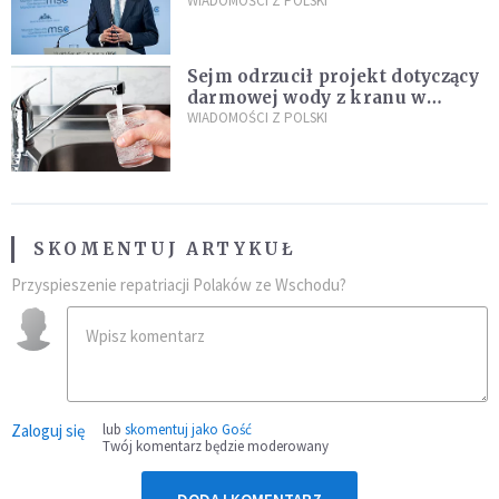
propozycji programu "Rozwój
WIADOMOŚCI Z POLSKI
Plus"
Sejm odrzucił projekt dotyczący
darmowej wody z kranu w
restauracjach
WIADOMOŚCI Z POLSKI
SKOMENTUJ ARTYKUŁ
Przyspieszenie repatriacji Polaków ze Wschodu?
Zaloguj się
lub
skomentuj jako Gość
Twój komentarz będzie moderowany