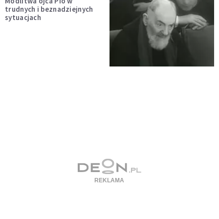
Modlitwa ojca Pio w
trudnych i beznadziejnych
sytuacjach