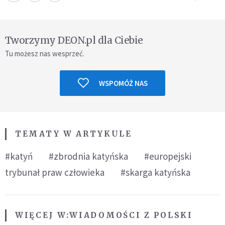
Tworzymy DEON.pl dla Ciebie
Tu możesz nas wesprzeć.
WSPOMÓŻ NAS
TEMATY W ARTYKULE
#katyń
#zbrodnia katyńska
#europejski
trybunał praw człowieka
#skarga katyńska
WIĘCEJ W:
WIADOMOŚCI Z POLSKI