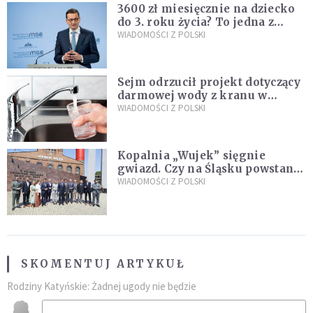
3600 zł miesięcznie na dziecko
do 3. roku życia? To jedna z
propozycji programu "Rozwój
WIADOMOŚCI Z POLSKI
Plus"
Sejm odrzucił projekt dotyczący
darmowej wody z kranu w
restauracjach
WIADOMOŚCI Z POLSKI
Kopalnia „Wujek” sięgnie
gwiazd. Czy na Śląsku powstanie
„Dolina Krzemowa”?
WIADOMOŚCI Z POLSKI
SKOMENTUJ ARTYKUŁ
Rodziny Katyńskie: Żadnej ugody nie będzie