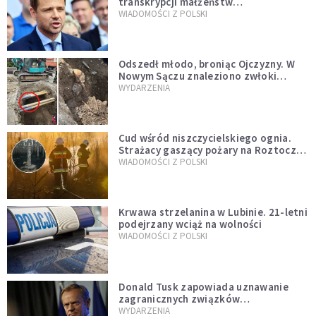
transkrypcji małżeństw
jednopłciowych. “Tak jak
WIADOMOŚCI Z POLSKI
zapowiadałem, bez zwłoki,
natychmiast”
Odszedł młodo, broniąc Ojczyzny. W
Nowym Sączu znaleziono zwłoki
mężczyzny z czasów potopu
WYDARZENIA
szwedzkiego
Cud wśród niszczycielskiego ognia.
Strażacy gaszący pożary na Roztoczu
opublikowali niezwykłe zdjęcie
WIADOMOŚCI Z POLSKI
Krwawa strzelanina w Lubinie. 21-letni
podejrzany wciąż na wolności
WIADOMOŚCI Z POLSKI
Donald Tusk zapowiada uznawanie
zagranicznych związków
jednopłciowych. "Państwo oblało ten
WYDARZENIA