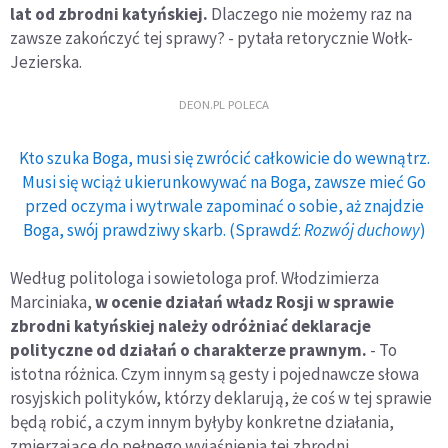
lat od zbrodni katyńskiej.
Dlaczego nie możemy raz na
zawsze zakończyć tej sprawy? - pytała retorycznie Wołk-
Jezierska.
DEON.PL POLECA
Kto szuka Boga, musi się zwrócić całkowicie do wewnątrz.
Musi się wciąż ukierunkowywać na Boga, zawsze mieć Go
przed oczyma i wytrwale zapominać o sobie, aż znajdzie
Boga, swój prawdziwy skarb. (Sprawdź:
Rozwój duchowy
)
Według politologa i sowietologa prof. Włodzimierza
Marciniaka,
w ocenie działań władz Rosji w sprawie
zbrodni katyńskiej należy odróżniać deklaracje
polityczne od działań o charakterze prawnym.
- To
istotna różnica. Czym innym są gesty i pojednawcze słowa
rosyjskich polityków, którzy deklarują, że coś w tej sprawie
będą robić, a czym innym byłyby konkretne działania,
zmierzające do pełnego wyjaśnienia tej zbrodni.