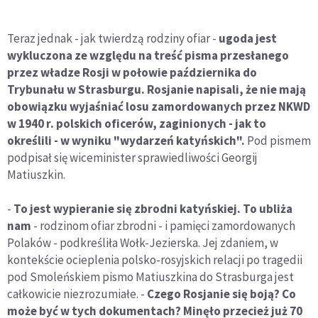
Teraz jednak - jak twierdzą rodziny ofiar -
ugoda jest
wykluczona ze względu na treść pisma przesłanego
przez władze Rosji w połowie października do
Trybunału w Strasburgu. Rosjanie napisali, że nie mają
obowiązku wyjaśniać losu zamordowanych przez NKWD
w 1940 r. polskich oficerów, zaginionych - jak to
określili - w wyniku "wydarzeń katyńskich".
Pod pismem
podpisał się wiceminister sprawiedliwości Georgij
Matiuszkin.
-
To jest wypieranie się zbrodni katyńskiej. To ubliża
nam
- rodzinom ofiar zbrodni - i pamięci zamordowanych
Polaków - podkreśliła Wołk-Jezierska. Jej zdaniem, w
kontekście ocieplenia polsko-rosyjskich relacji po tragedii
pod Smoleńskiem pismo Matiuszkina do Strasburga jest
całkowicie niezrozumiałe. -
Czego Rosjanie się boją? Co
może być w tych dokumentach? Minęło przecież już 70