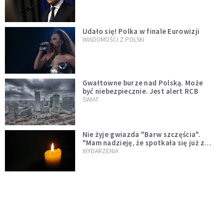
test"
Udało się! Polka w finale Eurowizji
WIADOMOŚCI Z POLSKI
Gwałtowne burze nad Polską. Może
być niebezpiecznie. Jest alert RCB
ŚWIAT
Nie żyje gwiazda "Barw szczęścia".
"Mam nadzieję, że spotkała się już z
Bogiem, którego tak bardzo kochała"
WYDARZENIA