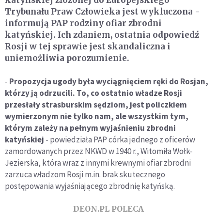
Trybunału Praw Człowieka jest wykluczona -
informują PAP rodziny ofiar zbrodni
katyńskiej. Ich zdaniem, ostatnia odpowiedź
Rosji w tej sprawie jest skandaliczna i
uniemożliwia porozumienie.
-
Propozycja ugody była wyciągnięciem ręki do Rosjan,
którzy ją odrzucili. To, co ostatnio władze Rosji
przesłały strasburskim sędziom, jest policzkiem
wymierzonym nie tylko nam, ale wszystkim tym,
którym zależy na pełnym wyjaśnieniu zbrodni
katyńskiej
- powiedziała PAP córka jednego z oficerów
zamordowanych przez NKWD w 1940 r., Witomiła Wołk-
Jezierska, która wraz z innymi krewnymi ofiar zbrodni
zarzuca władzom Rosji m.in. brak skutecznego
postępowania wyjaśniającego zbrodnię katyńską.
DEON.PL POLECA