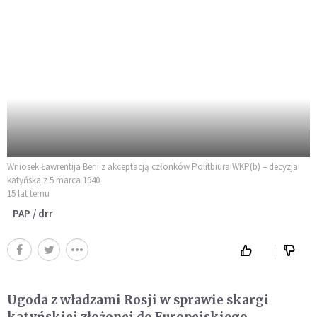
Wniosek Ławrentija Berii z akceptacją członków Politbiura WKP(b) – decyzja
katyńska z 5 marca 1940
15 lat temu
PAP / drr
Ugoda z władzami Rosji w sprawie skargi
katyńskiej złożonej do Europejskiego