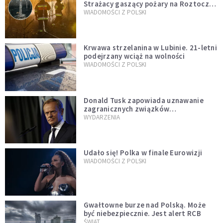
Strażacy gaszący pożary na Roztoczu
opublikowali niezwykłe zdjęcie
WIADOMOŚCI Z POLSKI
Krwawa strzelanina w Lubinie. 21-letni
podejrzany wciąż na wolności
WIADOMOŚCI Z POLSKI
Donald Tusk zapowiada uznawanie
zagranicznych związków
jednopłciowych. "Państwo oblało ten
WYDARZENIA
test"
Udało się! Polka w finale Eurowizji
WIADOMOŚCI Z POLSKI
Gwałtowne burze nad Polską. Może
być niebezpiecznie. Jest alert RCB
ŚWIAT