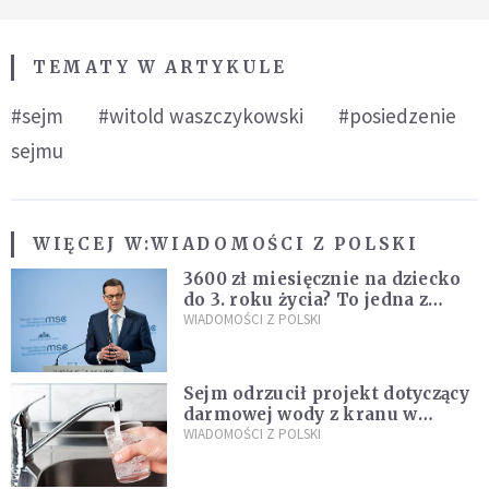
TEMATY W ARTYKULE
#sejm
#witold waszczykowski
#posiedzenie
sejmu
WIĘCEJ W:
WIADOMOŚCI Z POLSKI
3600 zł miesięcznie na dziecko
do 3. roku życia? To jedna z
propozycji programu "Rozwój
WIADOMOŚCI Z POLSKI
Plus"
Sejm odrzucił projekt dotyczący
darmowej wody z kranu w
restauracjach
WIADOMOŚCI Z POLSKI