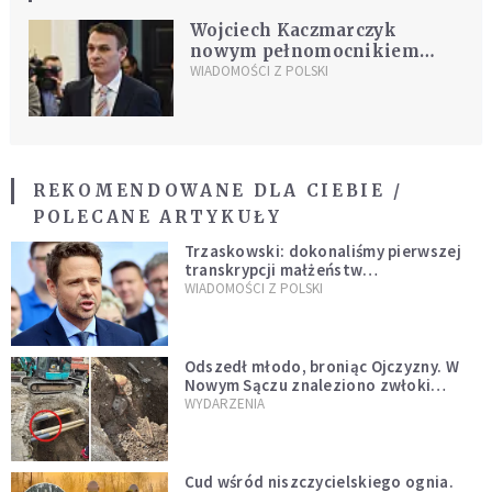
Wojciech Kaczmarczyk
nowym pełnomocnikiem
rządu
WIADOMOŚCI Z POLSKI
REKOMENDOWANE DLA CIEBIE /
POLECANE ARTYKUŁY
Trzaskowski: dokonaliśmy pierwszej
transkrypcji małżeństw
jednopłciowych. “Tak jak
WIADOMOŚCI Z POLSKI
zapowiadałem, bez zwłoki,
natychmiast”
Odszedł młodo, broniąc Ojczyzny. W
Nowym Sączu znaleziono zwłoki
mężczyzny z czasów potopu
WYDARZENIA
szwedzkiego
Cud wśród niszczycielskiego ognia.