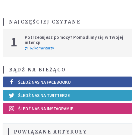
NAJCZĘŚCIEJ CZYTANE
1
Potrzebujesz pomocy? Pomodlimy się w Twojej
intencji
62 komentarzy
BĄDŹ NA BIEŻĄCO
ŚLEDŹ NAS NA FACEBOOKU
ŚLEDŹ NAS NA TWITTERZE
ŚLEDŹ NAS NA INSTAGRAMIE
POWIĄZANE ARTYKUŁY