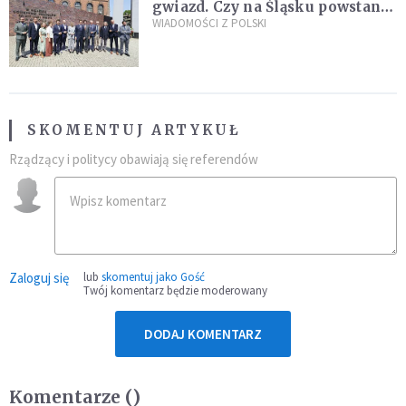
gwiazd. Czy na Śląsku powstanie
„Dolina Krzemowa”?
WIADOMOŚCI Z POLSKI
SKOMENTUJ ARTYKUŁ
Rządzący i politycy obawiają się referendów
Zaloguj się
lub
skomentuj jako Gość
Twój komentarz będzie moderowany
DODAJ KOMENTARZ
Komentarze (
)