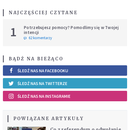
NAJCZĘŚCIEJ CZYTANE
1
Potrzebujesz pomocy? Pomodlimy się w Twojej
intencji
62 komentarzy
BĄDŹ NA BIEŻĄCO
ŚLEDŹ NAS NA FACEBOOKU
ŚLEDŹ NAS NA TWITTERZE
ŚLEDŹ NAS NA INSTAGRAMIE
POWIĄZANE ARTYKUŁY
Co z referendum o odwołanie