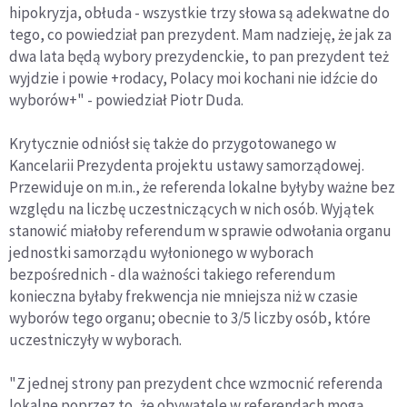
hipokryzja, obłuda - wszystkie trzy słowa są adekwatne do
tego, co powiedział pan prezydent. Mam nadzieję, że jak za
dwa lata będą wybory prezydenckie, to pan prezydent też
wyjdzie i powie +rodacy, Polacy moi kochani nie idźcie do
wyborów+" - powiedział Piotr Duda.
Krytycznie odniósł się także do przygotowanego w
Kancelarii Prezydenta projektu ustawy samorządowej.
Przewiduje on m.in., że referenda lokalne byłyby ważne bez
względu na liczbę uczestniczących w nich osób. Wyjątek
stanowić miałoby referendum w sprawie odwołania organu
jednostki samorządu wyłonionego w wyborach
bezpośrednich - dla ważności takiego referendum
konieczna byłaby frekwencja nie mniejsza niż w czasie
wyborów tego organu; obecnie to 3/5 liczby osób, które
uczestniczyły w wyborach.
"Z jednej strony pan prezydent chce wzmocnić referenda
lokalne poprzez to, że obywatele w referendach mogą