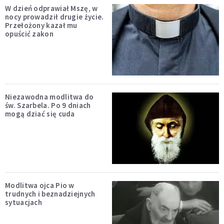
W dzień odprawiał Mszę, w
nocy prowadził drugie życie.
Przełożony kazał mu
opuścić zakon
Niezawodna modlitwa do
św. Szarbela. Po 9 dniach
mogą dziać się cuda
Modlitwa ojca Pio w
trudnych i beznadziejnych
sytuacjach