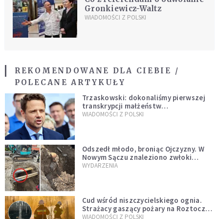
Gronkiewicz-Waltz
WIADOMOŚCI Z POLSKI
REKOMENDOWANE DLA CIEBIE /
POLECANE ARTYKUŁY
Trzaskowski: dokonaliśmy pierwszej
transkrypcji małżeństw
jednopłciowych. “Tak jak
WIADOMOŚCI Z POLSKI
zapowiadałem, bez zwłoki,
natychmiast”
Odszedł młodo, broniąc Ojczyzny. W
Nowym Sączu znaleziono zwłoki
mężczyzny z czasów potopu
WYDARZENIA
szwedzkiego
Cud wśród niszczycielskiego ognia.
Strażacy gaszący pożary na Roztoczu
opublikowali niezwykłe zdjęcie
WIADOMOŚCI Z POLSKI