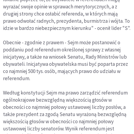
wyrażać swoje opinie w sprawach merytorycznych, a z
drugiej strony chce osłabić referenda, w których mają
prawo odwołać radnych, prezydenta, burmistrza i wójta. To
idzie w bardzo niebezpiecznym kierunku" - ocenił lider "S".
Obecnie - zgodnie z prawem - Sejm może postanowić o
poddaniu pod referendum określonej sprawy z własnej
inicjatywy, a także na wniosek Senatu, Rady Ministrów lub
obywateli. Inicjatywa obywatelska musi być poparta przez
co najmniej 500 tys. osób, mających prawo do udziału w
referendum.
Według konstytucji Sejm ma prawo zarządzić referendum
ogólnokrajowe bezwzględną większością głosów w
obecności co najmniej połowy ustawowej liczby posłów, a
także prezydent za zgodą Senatu wyrażoną bezwzględną
większością głosów w obecności co najmniej połowy
ustawowej liczby senatorów. Wynik referendum jest