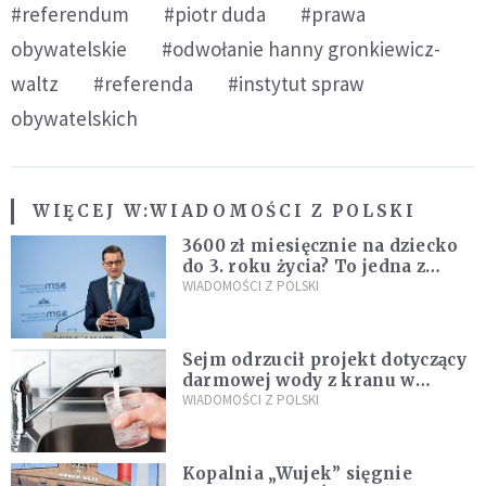
#referendum
#piotr duda
#prawa
obywatelskie
#odwołanie hanny gronkiewicz-
waltz
#referenda
#instytut spraw
obywatelskich
WIĘCEJ W:
WIADOMOŚCI Z POLSKI
3600 zł miesięcznie na dziecko
do 3. roku życia? To jedna z
propozycji programu "Rozwój
WIADOMOŚCI Z POLSKI
Plus"
Sejm odrzucił projekt dotyczący
darmowej wody z kranu w
restauracjach
WIADOMOŚCI Z POLSKI
Kopalnia „Wujek” sięgnie