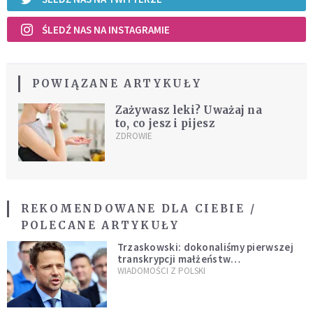
ŚLEDŹ NAS NA INSTAGRAMIE
POWIĄZANE ARTYKUŁY
Zażywasz leki? Uważaj na
to, co jesz i pijesz
ZDROWIE
REKOMENDOWANE DLA CIEBIE /
POLECANE ARTYKUŁY
Trzaskowski: dokonaliśmy pierwszej
transkrypcji małżeństw
jednopłciowych. “Tak jak
WIADOMOŚCI Z POLSKI
zapowiadałem, bez zwłoki,
natychmiast”