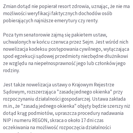
Zmian dotąd nie popierał resort zdrowia, uznając, że nie ma
możliwości weryfikacji faktycznych dochodów osób
pobierających najniższe emerytury czy renty.
Poza tym senatorowie zajmą się pakietem ustaw,
uchwalonych w końcu czerwca przez Sejm. Jest wśród nich
nowelizacja kodeksu postępowania cywilnego, wyłączająca
spod egzekucji sądowej przedmioty niezbędne dłużnikowi
ze względu na niepełnosprawność jego lub członków jego
rodziny.
Jest także nowelizacja ustawy o Krajowym Rejestrze
Sądowym, rozszerzająca "zasadę jednego okienka" przy
rozpoczynaniu działalności gospodarczej. Ustawa zakłada
m.in., że "zasadą jednego okienka" objęty będzie szerszy niż
dotąd krąg podmiotów, upraszcza procedury nadawania
NIP i numeru REGON, skraca o około 17 dni czas
oczekiwania na możliwość rozpoczęcia działalności