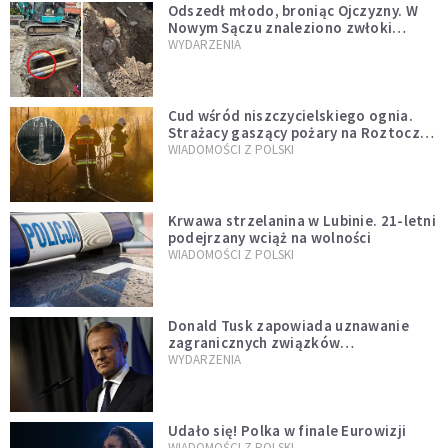
Odszedł młodo, broniąc Ojczyzny. W
Nowym Sączu znaleziono zwłoki
mężczyzny z czasów potopu
WYDARZENIA
szwedzkiego
Cud wśród niszczycielskiego ognia.
Strażacy gaszący pożary na Roztoczu
opublikowali niezwykłe zdjęcie
WIADOMOŚCI Z POLSKI
Krwawa strzelanina w Lubinie. 21-letni
podejrzany wciąż na wolności
WIADOMOŚCI Z POLSKI
Donald Tusk zapowiada uznawanie
zagranicznych związków
jednopłciowych. "Państwo oblało ten
WYDARZENIA
test"
Udało się! Polka w finale Eurowizji
WIADOMOŚCI Z POLSKI