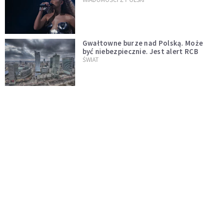
Gwałtowne burze nad Polską. Może
być niebezpiecznie. Jest alert RCB
ŚWIAT
Nie żyje gwiazda "Barw szczęścia".
"Mam nadzieję, że spotkała się już z
Bogiem, którego tak bardzo kochała"
WYDARZENIA