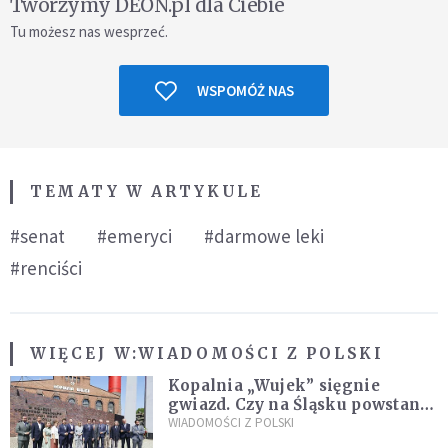
Tworzymy DEON.pl dla Ciebie
Tu możesz nas wesprzeć.
WSPOMÓŻ NAS
TEMATY W ARTYKULE
#senat
#emeryci
#darmowe leki
#renciści
WIĘCEJ W:
WIADOMOŚCI Z POLSKI
Kopalnia „Wujek” sięgnie
gwiazd. Czy na Śląsku powstanie
„Dolina Krzemowa”?
WIADOMOŚCI Z POLSKI