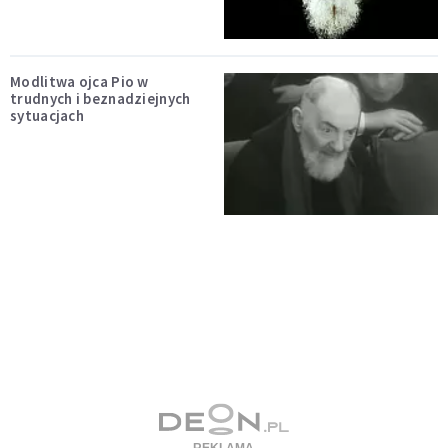
Modlitwa ojca Pio w
trudnych i beznadziejnych
sytuacjach