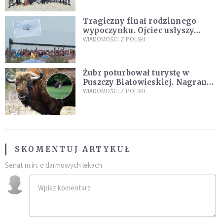
Tragiczny finał rodzinnego
wypoczynku. Ojciec usłyszy
zarzuty
WIADOMOŚCI Z POLSKI
Żubr poturbował turystę w
Puszczy Białowieskiej. Nagranie
daje do myślenia
WIADOMOŚCI Z POLSKI
SKOMENTUJ ARTYKUŁ
Senat m.in. o darmowych lekach