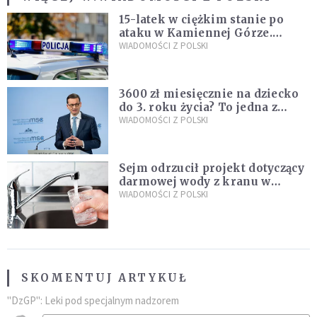
15-latek w ciężkim stanie po
ataku w Kamiennej Górze.
Policja zatrzymała dwóch
WIADOMOŚCI Z POLSKI
nastolatków
3600 zł miesięcznie na dziecko
do 3. roku życia? To jedna z
propozycji programu "Rozwój
WIADOMOŚCI Z POLSKI
Plus"
Sejm odrzucił projekt dotyczący
darmowej wody z kranu w
restauracjach
WIADOMOŚCI Z POLSKI
SKOMENTUJ ARTYKUŁ
"DzGP": Leki pod specjalnym nadzorem