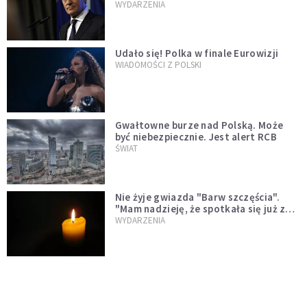
jednopłciowych. "Państwo oblało ten
WYDARZENIA
test"
Udało się! Polka w finale Eurowizji
WIADOMOŚCI Z POLSKI
Gwałtowne burze nad Polską. Może
być niebezpiecznie. Jest alert RCB
ŚWIAT
Nie żyje gwiazda "Barw szczęścia".
"Mam nadzieję, że spotkała się już z
Bogiem, którego tak bardzo kochała"
WYDARZENIA