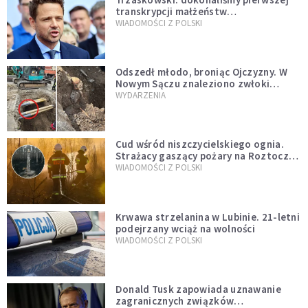
transkrypcji małżeństw
jednopłciowych. “Tak jak
WIADOMOŚCI Z POLSKI
zapowiadałem, bez zwłoki,
natychmiast”
Odszedł młodo, broniąc Ojczyzny. W
Nowym Sączu znaleziono zwłoki
mężczyzny z czasów potopu
WYDARZENIA
szwedzkiego
Cud wśród niszczycielskiego ognia.
Strażacy gaszący pożary na Roztoczu
opublikowali niezwykłe zdjęcie
WIADOMOŚCI Z POLSKI
Krwawa strzelanina w Lubinie. 21-letni
podejrzany wciąż na wolności
WIADOMOŚCI Z POLSKI
Donald Tusk zapowiada uznawanie
zagranicznych związków