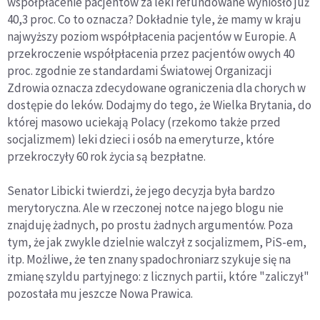
współpłacenie pacjentów za leki refundowane wyniosło już
40,3 proc. Co to oznacza? Dokładnie tyle, że mamy w kraju
najwyższy poziom współpłacenia pacjentów w Europie. A
przekroczenie współpłacenia przez pacjentów owych 40
proc. zgodnie ze standardami Światowej Organizacji
Zdrowia oznacza zdecydowane ograniczenia dla chorych w
dostępie do leków. Dodajmy do tego, że Wielka Brytania, do
której masowo uciekają Polacy (rzekomo także przed
socjalizmem) leki dzieci i osób na emeryturze, które
przekroczyły 60 rok życia są bezpłatne.
Senator Libicki twierdzi, że jego decyzja była bardzo
merytoryczna. Ale w rzeczonej notce na jego blogu nie
znajduję żadnych, po prostu żadnych argumentów. Poza
tym, że jak zwykle dzielnie walczył z socjalizmem, PiS-em,
itp. Możliwe, że ten znany spadochroniarz szykuje się na
zmianę szyldu partyjnego: z licznych partii, które "zaliczył"
pozostała mu jeszcze Nowa Prawica.