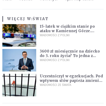
WIĘCEJ W:
ŚWIAT
15-latek w ciężkim stanie po
ataku w Kamiennej Górze.
Policja zatrzymała dwóch
WIADOMOŚCI Z POLSKI
nastolatków
3600 zł miesięcznie na dziecko
do 3. roku życia? To jedna z
propozycji programu "Rozwój
WIADOMOŚCI Z POLSKI
Plus"
Uczestniczył w egzekucjach. Pod
wpływem słów papieża zmienił
zdanie
WIADOMOŚCI ZE ŚWIATA