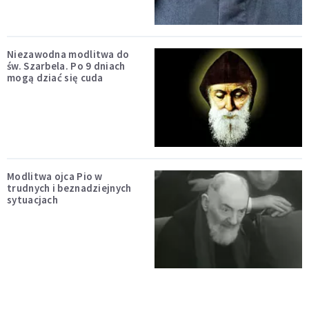
Niezawodna modlitwa do
św. Szarbela. Po 9 dniach
mogą dziać się cuda
Modlitwa ojca Pio w
trudnych i beznadziejnych
sytuacjach