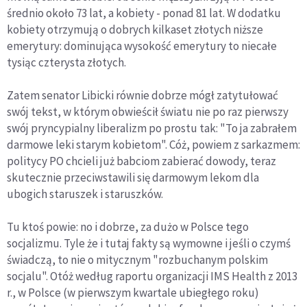
średnio około 73 lat, a kobiety - ponad 81 lat. W dodatku
kobiety otrzymują o dobrych kilkaset złotych niższe
emerytury: dominująca wysokość emerytury to niecałe
tysiąc czterysta złotych.
Zatem senator Libicki równie dobrze mógł zatytułować
swój tekst, w którym obwieścił światu nie po raz pierwszy
swój pryncypialny liberalizm po prostu tak: "To ja zabrałem
darmowe leki starym kobietom". Cóż, powiem z sarkazmem:
politycy PO chcieli już babciom zabierać dowody, teraz
skutecznie przeciwstawili się darmowym lekom dla
ubogich staruszek i staruszków.
Tu ktoś powie: no i dobrze, za dużo w Polsce tego
socjalizmu. Tyle że i tutaj fakty są wymowne i jeśli o czymś
świadczą, to nie o mitycznym "rozbuchanym polskim
socjalu". Otóż według raportu organizacji IMS Health z 2013
r., w Polsce (w pierwszym kwartale ubiegłego roku)