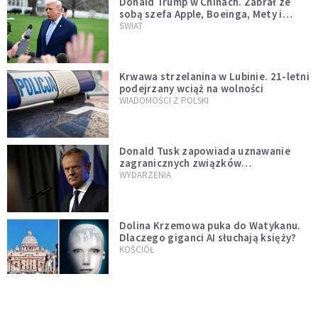
Donald Trump w Chinach. Zabrał ze
sobą szefa Apple, Boeinga, Mety i
Muska
ŚWIAT
Krwawa strzelanina w Lubinie. 21-letni
podejrzany wciąż na wolności
WIADOMOŚCI Z POLSKI
Donald Tusk zapowiada uznawanie
zagranicznych związków
jednopłciowych. "Państwo oblało ten
WYDARZENIA
test"
Dolina Krzemowa puka do Watykanu.
Dlaczego giganci AI słuchają księży?
KOŚCIÓŁ