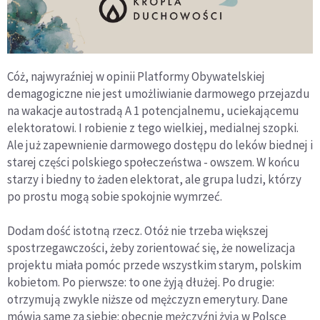
Cóż, najwyraźniej w opinii Platformy Obywatelskiej
demagogiczne nie jest umożliwianie darmowego przejazdu
na wakacje autostradą A 1 potencjalnemu, uciekającemu
elektoratowi. I robienie z tego wielkiej, medialnej szopki.
Ale już zapewnienie darmowego dostępu do leków biednej i
starej części polskiego społeczeństwa - owszem. W końcu
starzy i biedny to żaden elektorat, ale grupa ludzi, którzy
po prostu mogą sobie spokojnie wymrzeć.
Dodam dość istotną rzecz. Otóż nie trzeba większej
spostrzegawczości, żeby zorientować się, że nowelizacja
projektu miała pomóc przede wszystkim starym, polskim
kobietom. Po pierwsze: to one żyją dłużej. Po drugie:
otrzymują zwykle niższe od mężczyzn emerytury. Dane
mówią same za siebie: obecnie mężczyźni żyją w Polsce