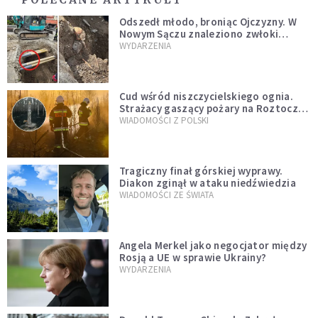
Odszedł młodo, broniąc Ojczyzny. W
Nowym Sączu znaleziono zwłoki
mężczyzny z czasów potopu
WYDARZENIA
szwedzkiego
Cud wśród niszczycielskiego ognia.
Strażacy gaszący pożary na Roztoczu
opublikowali niezwykłe zdjęcie
WIADOMOŚCI Z POLSKI
Tragiczny finał górskiej wyprawy.
Diakon zginął w ataku niedźwiedzia
WIADOMOŚCI ZE ŚWIATA
Angela Merkel jako negocjator między
Rosją a UE w sprawie Ukrainy?
WYDARZENIA