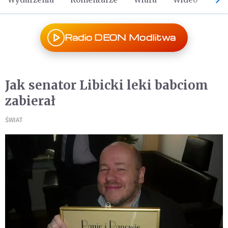
Radio DEON Modlitwa
Jak senator Libicki leki babciom
zabierał
ŚWIAT