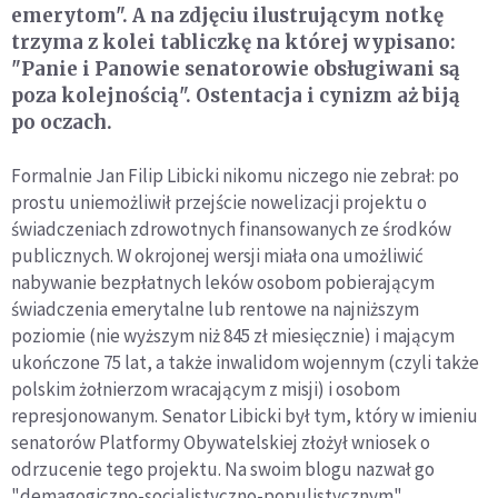
emerytom". A na zdjęciu ilustrującym notkę
trzyma z kolei tabliczkę na której wypisano:
"Panie i Panowie senatorowie obsługiwani są
poza kolejnością". Ostentacja i cynizm aż biją
po oczach.
Formalnie Jan Filip Libicki nikomu niczego nie zebrał: po
prostu uniemożliwił przejście nowelizacji projektu o
świadczeniach zdrowotnych finansowanych ze środków
publicznych. W okrojonej wersji miała ona umożliwić
nabywanie bezpłatnych leków osobom pobierającym
świadczenia emerytalne lub rentowe na najniższym
poziomie (nie wyższym niż 845 zł miesięcznie) i mającym
ukończone 75 lat, a także inwalidom wojennym (czyli także
polskim żołnierzom wracającym z misji) i osobom
represjonowanym. Senator Libicki był tym, który w imieniu
senatorów Platformy Obywatelskiej złożył wniosek o
odrzucenie tego projektu. Na swoim blogu nazwał go
"demagogiczno-socjalistyczno-populistycznym".