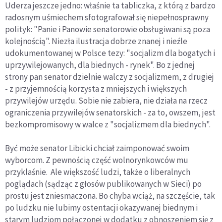
Uderza jeszcze jedno: właśnie ta tabliczka, z którą z bardzo
radosnym uśmiechem sfotografował się niepełnosprawny
polityk: "Panie i Panowie senatorowie obsługiwani są poza
kolejnością". Niezła ilustracja dobrze znanej i nieźle
udokumentowanej w Polsce tezy: "socjalizm dla bogatych i
uprzywilejowanych, dla biednych - rynek". Bo z jednej
strony pan senator dzielnie walczy z socjalizmem, z drugiej
- z przyjemnością korzysta z mniejszych i większych
przywilejów urzędu. Sobie nie zabiera, nie działa na rzecz
ograniczenia przywilejów senatorskich - za to, owszem, jest
bezkompromisowy w walce z "socjalizmem dla biednych".
Być może senator Libicki chciał zaimponować swoim
wyborcom. Z pewnością część wolnorynkowców mu
przyklaśnie. Ale większość ludzi, także o liberalnych
poglądach (sądząc z głosów publikowanych w Sieci) po
prostu jest zniesmaczona. Bo chyba wciąż, na szczęście, tak
po ludzku nie lubimy ostentacji okazywanej biednym i
starym ludziom połączonej w dodatku z obnoszeniem się z