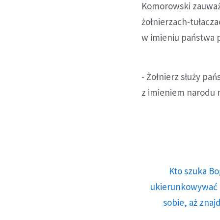
Komorowski zauważył
żołnierzach-tułacza
w imieniu państwa p
- Żołnierz służy pa
z imieniem narodu n
Kto szuka Bo
ukierunkowywać n
sobie, aż znaj