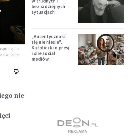
w trudnych i
beznadziejnych
"
sytuacjach
„Autentyczność
się nie niesie”.
Katoliczki o presji
spolitej na
i sile social
i w repliki
mediów
iego nie
ięci