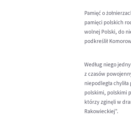
Pamięć o żołnierzac
pamięci polskich ro
wolnej Polski, do n
podkreślił Komorow
Według niego jedny
z czasów powojenny
niepodległa chyliła
polskimi, polskimi 
którzy zginęli w dr
Rakowieckiej".