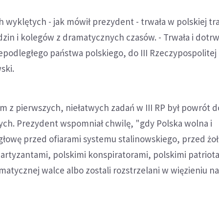
h wyklętych - jak mówił prezydent - trwała w polskiej tra
dzin i kolegów z dramatycznych czasów. - Trwała i dotrw
iepodległego państwa polskiego, do III Rzeczypospolitej 
ski.
m z pierwszych, niełatwych zadań w III RP był powrót 
ch. Prezydent wspomniał chwilę, "gdy Polska wolna i
 głowę przed ofiarami systemu stalinowskiego, przed żo
partyzantami, polskimi konspiratorami, polskimi patriot
amatycznej walce albo zostali rozstrzelani w więzieniu n