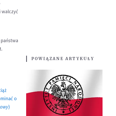
o
i walczyć
i państwa
t.
POWIĄZANE ARTYKUŁY
ciąż
ominać o
howy
)