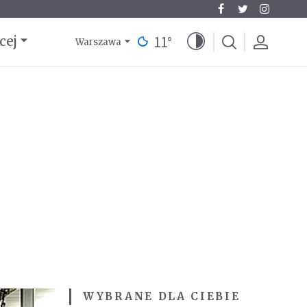
11
°
cej
Warszawa
WYBRANE DLA CIEBIE