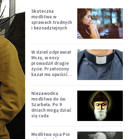
Skuteczna
modlitwa w
sprawach trudnych
i beznadziejnych
W dzień odprawiał
Mszę, w nocy
prowadził drugie
życie. Przełożony
kazał mu opuścić
zakon
Niezawodna
modlitwa do św.
Szarbela. Po 9
dniach mogą dziać
się cuda
Modlitwa ojca Pio