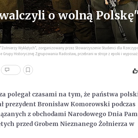
walczyli o wolną Polskę
łnierzy Wyklętych", zorganizowany przez Stowarzyszenie Studenci dla Rzeczypo
Grupy Historycznej Zgrupowania Radosław, przebrani w stroje z epoki i wyposażen
a polegał czasami na tym, że państwa polsk
iał prezydent Bronisław Komorowski podczas
wiązanych z obchodami Narodowego Dnia Pam
ętych przed Grobem Nieznanego Żołnierza w