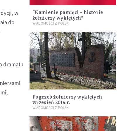
dycji, w
"Kamienie pamięci - historie
żołnierzy wyklętych"
ała do
WIADOMOŚCI Z POLSKI
-
do dramatu
łnierzami
ami,
Pogrzeb żołnierzy wyklętych -
a
wrzesień 2014 r.
WIADOMOŚCI Z POLSKI