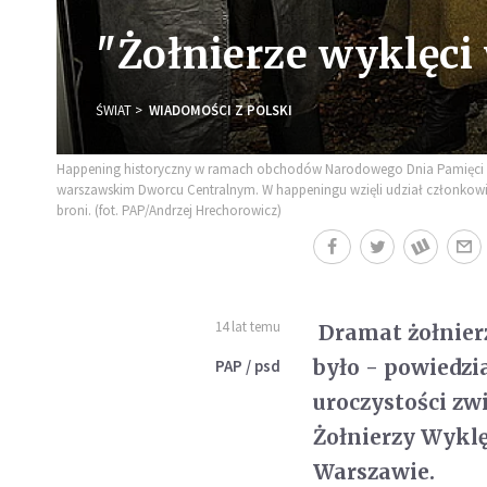
"Żołnierze wyklęci 
ŚWIAT
WIADOMOŚCI Z POLSKI
Happening historyczny w ramach obchodów Narodowego Dnia Pamięci "Żo
warszawskim Dworcu Centralnym. W happeningu wzięli udział członkowie 
broni. (fot. PAP/Andrzej Hrechorowicz)
14 lat temu
Dramat żołnierz
było - powiedz
PAP / psd
uroczystości z
Żołnierzy Wykl
Warszawie.