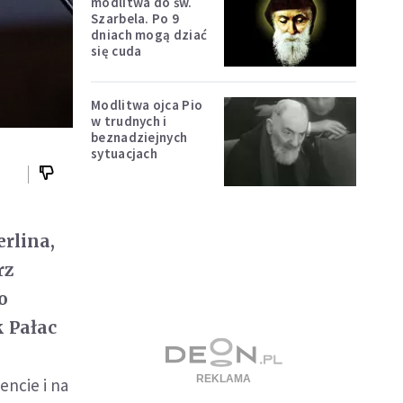
modlitwa do św.
Szarbela. Po 9
dniach mogą dziać
się cuda
Modlitwa ojca Pio
w trudnych i
beznadziejnych
sytuacjach
rlina,
rz
o
k Pałac
ncie i na