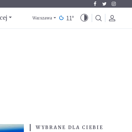
11
°
cej
Warszawa
WYBRANE DLA CIEBIE