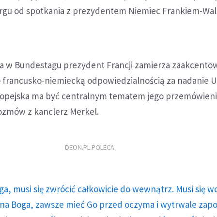
urgu od spotkania z prezydentem Niemiec Frankiem-Wa
a w Bundestagu prezydent Francji zamierza zaakcentow
ę francusko-niemiecką odpowiedzialnością za nadanie 
ropejska ma być centralnym tematem jego przemówieni
rozmów z kanclerz Merkel.
DEON.PL POLECA
ga, musi się zwrócić całkowicie do wewnątrz. Musi się w
a Boga, zawsze mieć Go przed oczyma i wytrwale zap