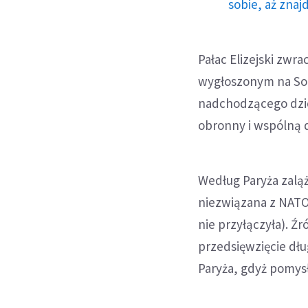
sobie, aż znaj
Pałac Elizejski zwr
wygłoszonym na So
nadchodzącego dzies
obronny i wspólną d
Według Paryża zaląż
niezwiązana z NATO 
nie przyłączyła). Ź
przedsięwzięcie dług
Paryża, gdyż pomys