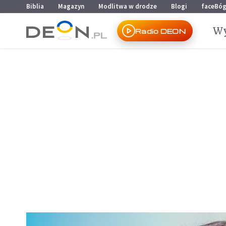
Przejdź do menu głównego
Przejdź do treści
Biblia
Magazyn
Modlitwa w drodze
Blogi
faceBó
Wy
Radio DEON