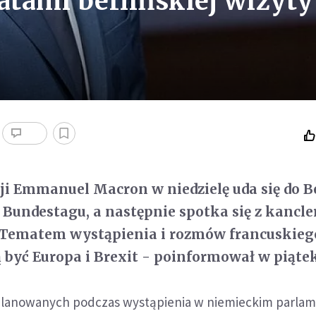
atami berlińskiej wizyty
ji Emmanuel Macron w niedzielę uda się do Be
 Bundestagu, a następnie spotka się z kancle
 Tematem wystąpienia i rozmów francuskieg
być Europa i Brexit - poinformował w piąte
lanowanych podczas wystąpienia w niemieckim parlame