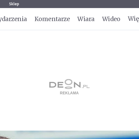
g
Sklep
Wię
darzenia
Komentarze
Wiara
Wideo