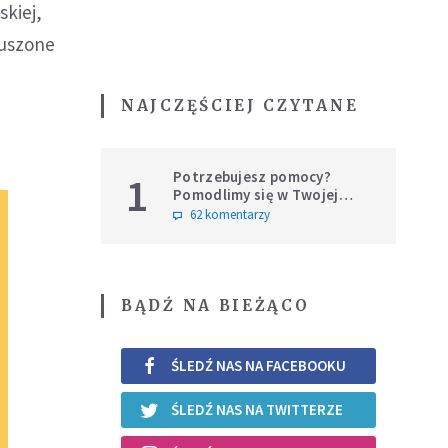
kiej,
ruszone
NAJCZĘŚCIEJ CZYTANE
Potrzebujesz pomocy?
1
Pomodlimy się w Twojej
intencji
62 komentarzy
BĄDŹ NA BIEŻĄCO
ŚLEDŹ NAS NA FACEBOOKU
ŚLEDŹ NAS NA TWITTERZE