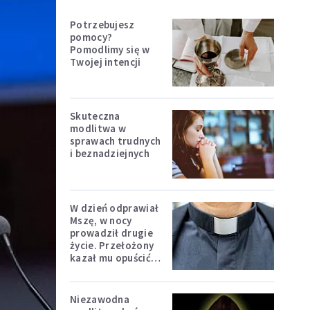
Potrzebujesz
pomocy?
Pomodlimy się w
Twojej intencji
Skuteczna
modlitwa w
sprawach trudnych
i beznadziejnych
W dzień odprawiał
Mszę, w nocy
prowadził drugie
życie. Przełożony
kazał mu opuścić
zakon
Niezawodna