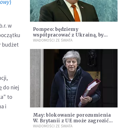
howy
)
b.r. w
Pompeo: będziemy
początku
współpracować z Ukrainą, by
zablokować Nord Stream 2
WIADOMOŚCI ZE ŚWIATA
y budżet
cji,
ę do niej
ka" to
a i
May: blokowanie porozumienia
W. Brytanii z UE może zagrozić
Brexitowi
WIADOMOŚCI ZE ŚWIATA