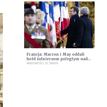
Francja: Macron i May oddali
hołd żołnierzom poległym nad
Sommą
WIADOMOŚCI ZE ŚWIATA