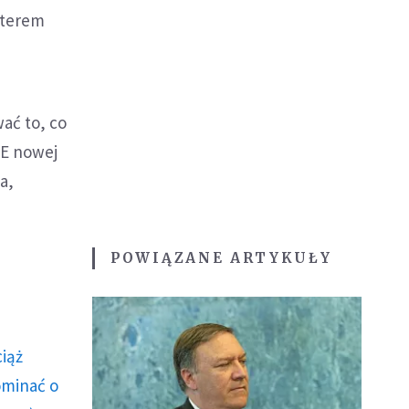
lterem
ać to, co
UE nowej
a,
POWIĄZANE ARTYKUŁY
ciąż
ominać o