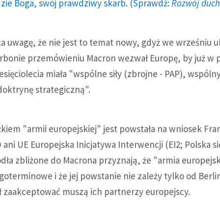
dzie Boga, swój prawdziwy skarb. (Sprawdź:
Rozwój duc
aca uwagę, że nie jest to temat nowy, gdyż we wrześniu u
rbonie przemówieniu Macron wezwał Europę, by już w 
ięciolecia miała "wspólne siły (zbrojne - PAP), wspóln
oktrynę strategiczną".
kiem "armii europejskiej" jest powstała na wniosek Fran
ani UE Europejska Inicjatywa Interwencji (EI2; Polska si
ródła zbliżone do Macrona przyznają, że "armia europejs
oterminowe i że jej powstanie nie zależy tylko od Berlin
ł zaakceptować muszą ich partnerzy europejscy.