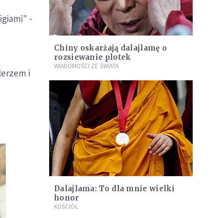
igiami" -
Chiny oskarżają dalajlamę o
rozsiewanie plotek
WIADOMOŚCI ZE ŚWIATA
lerzem i
Dalajlama: To dla mnie wielki
honor
KOŚCIÓŁ