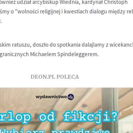
ównież udział arcybiskup Wiednia, kardynał Christoph
my o "wolności religijnej i kwestiach dialogu między rel
.
kim ratuszu, doszło do spotkania dalajlamy z wicekanc
agranicznych Michaelem Spindeleggerem.
DEON.PL POLECA