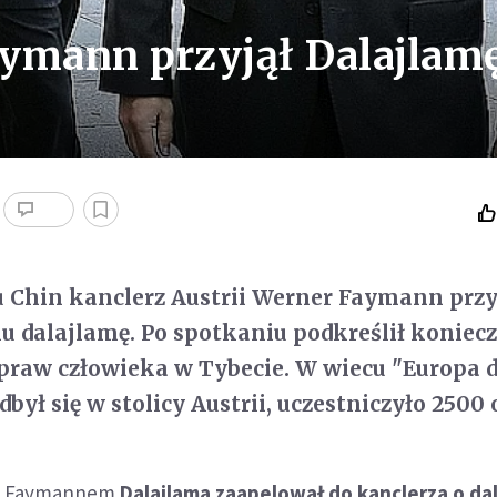
Faymann przyjął Dalajlam
 Chin kanclerz Austrii Werner Faymann przy
u dalajlamę. Po spotkaniu podkreślił koniec
raw człowieka w Tybecie. W wiecu "Europa d
dbył się w stolicy Austrii, uczestniczyło 2500 
 z Faymannem
Dalajlama zaapelował do kanclerza o da