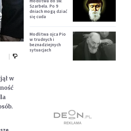
modlitwa do św.
Szarbela. Po 9
ę
dniach mogą dziać
się cuda
Modlitwa ojca Pio
w trudnych i
beznadziejnych
sytuacjach
jął w
zność
la
osób.
lsze