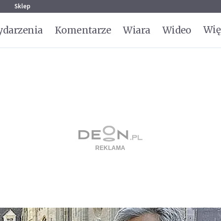
g
Sklep
Wię
darzenia
Komentarze
Wiara
Wideo