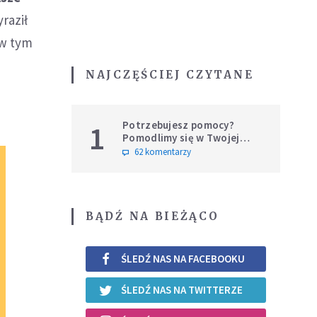
raził
 w tym
NAJCZĘŚCIEJ CZYTANE
Potrzebujesz pomocy?
1
Pomodlimy się w Twojej
intencji
62 komentarzy
BĄDŹ NA BIEŻĄCO
ŚLEDŹ NAS NA FACEBOOKU
ŚLEDŹ NAS NA TWITTERZE