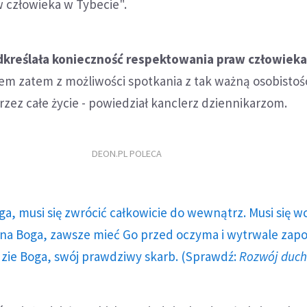
 człowieka w Tybecie".
dkreślała konieczność respektowania praw człowieka
em zatem z możliwości spotkania z tak ważną osobistośc
rzez całe życie - powiedział kanclerz dziennikarzom.
DEON.PL POLECA
ga, musi się zwrócić całkowicie do wewnątrz. Musi się w
a Boga, zawsze mieć Go przed oczyma i wytrwale zap
dzie Boga, swój prawdziwy skarb. (Sprawdź:
Rozwój duc