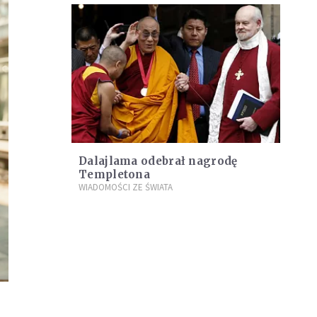
Dalajlama odebrał nagrodę
Templetona
WIADOMOŚCI ZE ŚWIATA