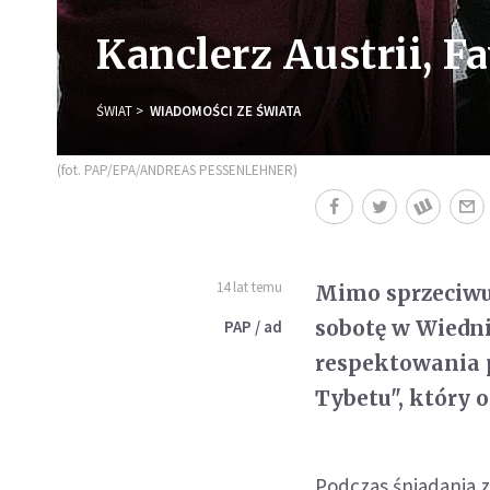
Kanclerz Austrii, 
ŚWIAT
WIADOMOŚCI ZE ŚWIATA
(fot. PAP/EPA/ANDREAS PESSENLEHNER)
14 lat temu
Mimo sprzeciwu
sobotę w Wiedni
PAP / ad
respektowania p
Tybetu", który o
Podczas śniadania