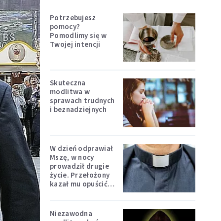
Potrzebujesz
pomocy?
Pomodlimy się w
Twojej intencji
Skuteczna
modlitwa w
sprawach trudnych
i beznadziejnych
W dzień odprawiał
Mszę, w nocy
prowadził drugie
życie. Przełożony
kazał mu opuścić
zakon
Niezawodna