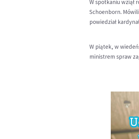
W spotkaniu wziął r
Schoenborn. Mówiliś
powiedział kardynał
W piątek, w wiedeńs
ministrem spraw z