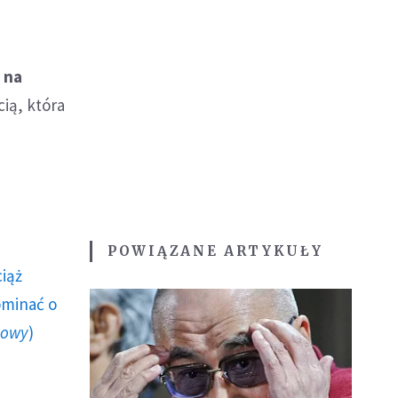
 na
ią, która
POWIĄZANE ARTYKUŁY
ciąż
ominać o
howy
)