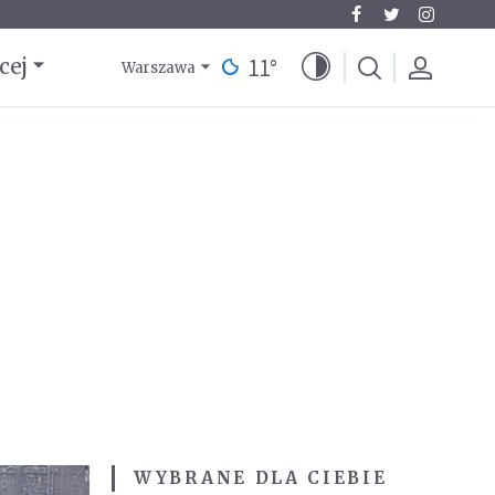
11
°
cej
Warszawa
WYBRANE DLA CIEBIE