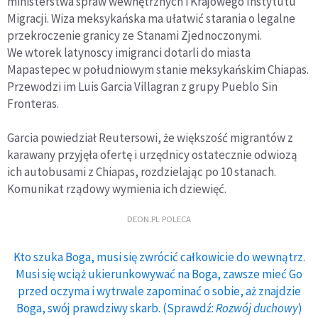
ministerstwa spraw wewnętrznych i Krajowego Instytutu
Migracji. Wiza meksykańska ma ułatwić starania o legalne
przekroczenie granicy ze Stanami Zjednoczonymi.
We wtorek latynoscy imigranci dotarli do miasta
Mapastepec w południowym stanie meksykańskim Chiapas.
Przewodzi im Luis Garcia Villagran z grupy Pueblo Sin
Fronteras.
Garcia powiedział Reutersowi, że większość migrantów z
karawany przyjęła ofertę i urzędnicy ostatecznie odwiozą
ich autobusami z Chiapas, rozdzielając po 10 stanach.
Komunikat rządowy wymienia ich dziewięć.
DEON.PL POLECA
Kto szuka Boga, musi się zwrócić całkowicie do wewnątrz.
Musi się wciąż ukierunkowywać na Boga, zawsze mieć Go
przed oczyma i wytrwale zapominać o sobie, aż znajdzie
Boga, swój prawdziwy skarb. (Sprawdź:
Rozwój duchowy
)