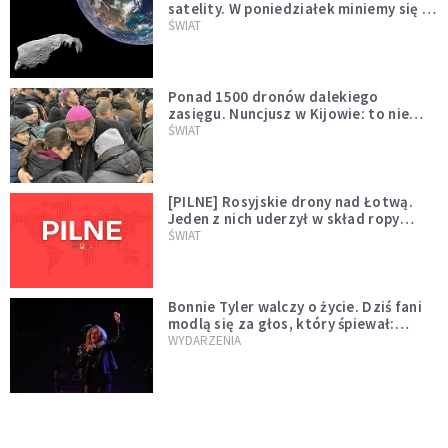
satelity. W poniedziałek miniemy się z
asteroidą, która poprzedzi znacznie
ŚWIAT
większego "gościa"
Ponad 1500 dronów dalekiego
zasięgu. Nuncjusz w Kijowie: to nie
wygląda na wolę zakończenia wojny
ŚWIAT
[PILNE] Rosyjskie drony nad Łotwą.
Jeden z nich uderzył w skład ropy
naftowej
ŚWIAT
Bonnie Tyler walczy o życie. Dziś fani
modlą się za głos, który śpiewał:
"Lord, help me"
WYDARZENIA