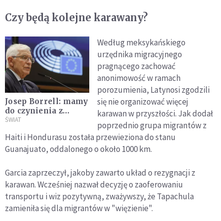
Czy będą kolejne karawany?
Według meksykańskiego
urzędnika migracyjnego
pragnącego zachować
anonimowość w ramach
porozumienia, Latynosi zgodzili
się nie organizować więcej
Josep Borrell: mamy
do czynienia z
karawan w przyszłości. Jak dodał
potencjalnym
ŚWIAT
poprzednio grupa migrantów z
nowym szlakiem
Haiti i Hondurasu została przewieziona do stanu
migracyjnym
Guanajuato, oddalonego o około 1000 km.
Garcia zaprzeczył, jakoby zawarto układ o rezygnacji z
karawan. Wcześniej nazwał decyzję o zaoferowaniu
transportu i wiz pozytywną, zważywszy, że Tapachula
zamieniła się dla migrantów w "więzienie".