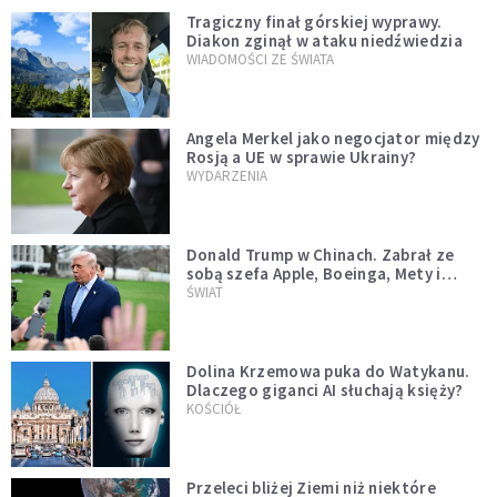
Tragiczny finał górskiej wyprawy.
Diakon zginął w ataku niedźwiedzia
WIADOMOŚCI ZE ŚWIATA
Angela Merkel jako negocjator między
Rosją a UE w sprawie Ukrainy?
WYDARZENIA
Donald Trump w Chinach. Zabrał ze
sobą szefa Apple, Boeinga, Mety i
Muska
ŚWIAT
Dolina Krzemowa puka do Watykanu.
Dlaczego giganci AI słuchają księży?
KOŚCIÓŁ
Przeleci bliżej Ziemi niż niektóre