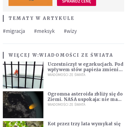
SPRAWDŹ CENĘ
TEMATY W ARTYKULE
#migracja
#meksyk
#wizy
WIĘCEJ W:
WIADOMOŚCI ZE ŚWIATA
Uczestniczył w egzekucjach. Pod
wpływem słów papieża zmienił
zdanie
WIADOMOŚCI ZE ŚWIATA
Ogromna asteroida zbliży się do
Ziemi. NASA uspokaja: nie ma
zagrożenia
WIADOMOŚCI ZE ŚWIATA
Kot przez trzy lata wymykał się