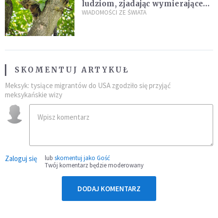
ludziom, zjadając wymierające
kaczki. W końcu popełnił
WIADOMOŚCI ZE ŚWIATA
fatalny błąd
SKOMENTUJ ARTYKUŁ
Meksyk: tysiące migrantów do USA zgodziło się przyjąć
meksykańskie wizy
Zaloguj się
lub
skomentuj jako Gość
Twój komentarz będzie moderowany
DODAJ KOMENTARZ