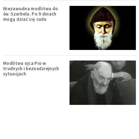
Niezawodna modlitwa do
św. Szarbela. Po 9 dniach
mogą dziać się cuda
Modlitwa ojca Pio w
trudnych i beznadziejnych
sytuacjach