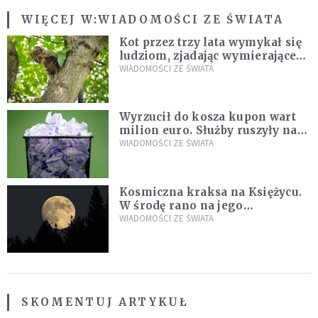
WIĘCEJ W:
WIADOMOŚCI ZE ŚWIATA
Kot przez trzy lata wymykał się
ludziom, zjadając wymierające
kaczki. W końcu popełnił
WIADOMOŚCI ZE ŚWIATA
fatalny błąd
Wyrzucił do kosza kupon wart
milion euro. Służby ruszyły na
poszukiwania
WIADOMOŚCI ZE ŚWIATA
Kosmiczna kraksa na Księżycu.
W środę rano na jego
powierzchni dojdzie do
WIADOMOŚCI ZE ŚWIATA
niezwykłego zdarzenia
SKOMENTUJ ARTYKUŁ