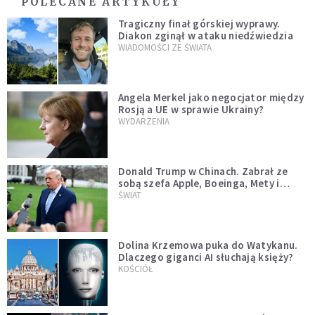
POLECANE ARTYKUŁY
Tragiczny finał górskiej wyprawy.
Diakon zginął w ataku niedźwiedzia
WIADOMOŚCI ZE ŚWIATA
Angela Merkel jako negocjator między
Rosją a UE w sprawie Ukrainy?
WYDARZENIA
Donald Trump w Chinach. Zabrał ze
sobą szefa Apple, Boeinga, Mety i
Muska
ŚWIAT
Dolina Krzemowa puka do Watykanu.
Dlaczego giganci AI słuchają księży?
KOŚCIÓŁ