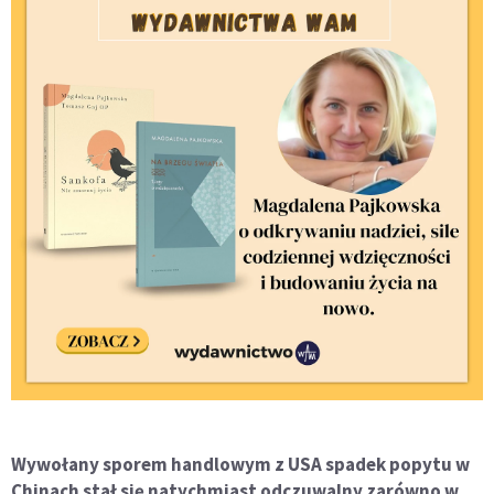
Wywołany sporem handlowym z USA spadek popytu w
Chinach stał się natychmiast odczuwalny zarówno w