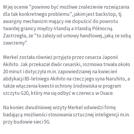
W jej ocenie "powinno być możliwe znalezienie rozwiązania
dla tak konkretnego problemu", jakim jest backstop, tj.
awaryjny mechanizm mający nie dopuścić do powrotu
twardej granicy między Irlandią a Irlandią Północną.
Zastrzegła, że "to zależy od umowy handlowej, jaką ze sobą
zawrzemy".
Merkel została również przyjęta przez cesarza Japonii
Akihito. Jak przekazał dwór cesarski, rozmowa trwała około
20 minut i dotyczyła m.in. zapowiedzianej na kwiecień
abdykacji 85-letniego Akihito na rzecz jego syna Naruhito, a
także włączenia kwestii ochrony środowiska w program
szczytu G20, który ma się odbyć w czerwcu w Osace.
Na koniec dwudniowej wizyty Merkel odwiedzi firmę
badającą możliwości stosowania sztucznej inteligencji m.in.
przy budowie sieci 5G.