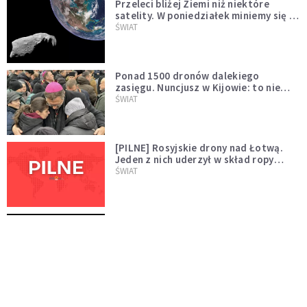
Przeleci bliżej Ziemi niż niektóre
satelity. W poniedziałek miniemy się z
asteroidą, która poprzedzi znacznie
ŚWIAT
większego "gościa"
Ponad 1500 dronów dalekiego
zasięgu. Nuncjusz w Kijowie: to nie
wygląda na wolę zakończenia wojny
ŚWIAT
[PILNE] Rosyjskie drony nad Łotwą.
Jeden z nich uderzył w skład ropy
naftowej
ŚWIAT
Bonnie Tyler walczy o życie. Dziś fani
modlą się za głos, który śpiewał:
"Lord, help me"
WYDARZENIA