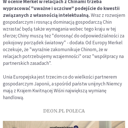
W ocenie Merkel w relacjach z Chinami trzeba
wypracować "uważne i uczciwe" podejście do kwestii
związanych z własnością intelektualną.
Wraz z rozwojem
gospodarczym i rosnącą dominacją gospodarczą Chin
wzrastać będą także wymagania wobec tego kraju w tej
sferze; Chiny muszą też "dorosnąć do odpowiedzialności za
pokojowy porządek światowy" - dodała. Od Europy Merkel
oczekuje, że "wyraźnie zakomunikuje Chinom, że w
relacjach potrzebujemy wzajemności" oraz "współpracy na
partnerskich zasadach".
Unia Europejska jest trzecim co do wielkości partnerem
gospodarczym Japonii, a spośród państw unijnych Niemcy
mają z Krajem Kwitnącej Wiśni największą wymianę
handlową.
DEON.PL POLECA