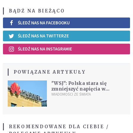
BĄDŹ NA BIEŻĄCO
ŚLEDŹ NAS NA FACEBOOKU
ŚLEDŹ NAS NA TWITTERZE
ŚLEDŹ NAS NA INSTAGRAMIE
POWIĄZANE ARTYKUŁY
"WSJ": Polska stara się
zmniejszyć napięcia w
relacjach z Chinami ws.
WIADOMOŚCI ZE ŚWIATA
Huawei
REKOMENDOWANE DLA CIEBIE /