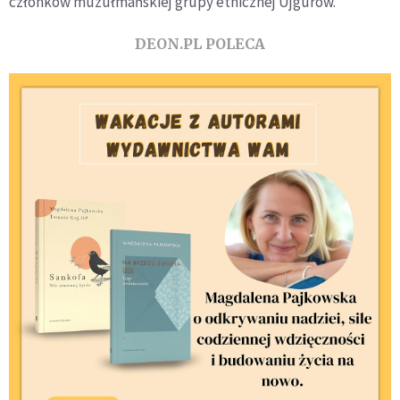
członków muzułmańskiej grupy etnicznej Ujgurów.
DEON.PL POLECA