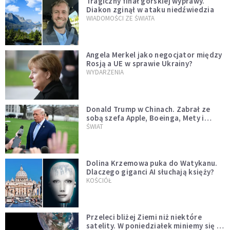
Tragiczny finał górskiej wyprawy.
Diakon zginął w ataku niedźwiedzia
WIADOMOŚCI ZE ŚWIATA
Angela Merkel jako negocjator między
Rosją a UE w sprawie Ukrainy?
WYDARZENIA
Donald Trump w Chinach. Zabrał ze
sobą szefa Apple, Boeinga, Mety i
Muska
ŚWIAT
Dolina Krzemowa puka do Watykanu.
Dlaczego giganci AI słuchają księży?
KOŚCIÓŁ
Przeleci bliżej Ziemi niż niektóre
satelity. W poniedziałek miniemy się z