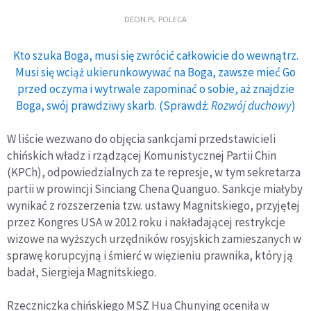
DEON.PL POLECA
Kto szuka Boga, musi się zwrócić całkowicie do wewnątrz.
Musi się wciąż ukierunkowywać na Boga, zawsze mieć Go
przed oczyma i wytrwale zapominać o sobie, aż znajdzie
Boga, swój prawdziwy skarb. (Sprawdź:
Rozwój duchowy
)
W liście wezwano do objęcia sankcjami przedstawicieli
chińskich władz i rządzącej Komunistycznej Partii Chin
(KPCh), odpowiedzialnych za te represje, w tym sekretarza
partii w prowincji Sinciang Chena Quanguo. Sankcje miałyby
wynikać z rozszerzenia tzw. ustawy Magnitskiego, przyjętej
przez Kongres USA w 2012 roku i nakładającej restrykcje
wizowe na wyższych urzędników rosyjskich zamieszanych w
sprawę korupcyjną i śmierć w więzieniu prawnika, który ją
badał, Siergieja Magnitskiego.
Rzeczniczka chińskiego MSZ Hua Chunying oceniła w