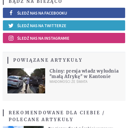
BĄDŹ NA BIEŻĄCO
ŚLEDŹ NAS NA FACEBOOKU
ŚLEDŹ NAS NA TWITTERZE
ŚLEDŹ NAS NA INSTAGRAMIE
POWIĄZANE ARTYKUŁY
Chiny: presja władz wyludnia
"małą Afrykę" w Kantonie
WIADOMOŚCI ZE ŚWIATA
REKOMENDOWANE DLA CIEBIE /
POLECANE ARTYKUŁY