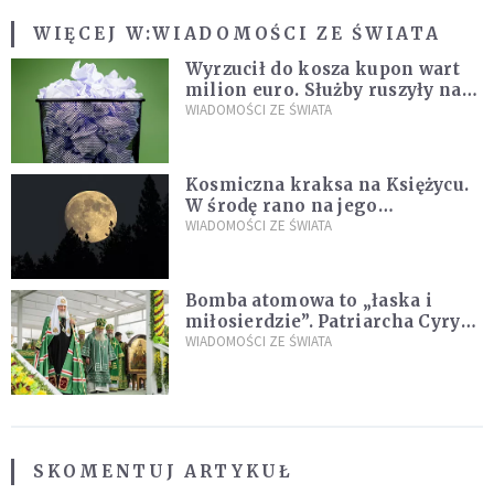
WIĘCEJ W:
WIADOMOŚCI ZE ŚWIATA
Wyrzucił do kosza kupon wart
milion euro. Służby ruszyły na
poszukiwania
WIADOMOŚCI ZE ŚWIATA
Kosmiczna kraksa na Księżycu.
W środę rano na jego
powierzchni dojdzie do
WIADOMOŚCI ZE ŚWIATA
niezwykłego zdarzenia
Bomba atomowa to „łaska i
miłosierdzie”. Patriarcha Cyryl
wychwala Putina
WIADOMOŚCI ZE ŚWIATA
SKOMENTUJ ARTYKUŁ