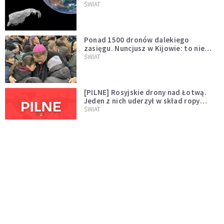
asteroidą, która poprzedzi znacznie
ŚWIAT
większego "gościa"
Ponad 1500 dronów dalekiego
zasięgu. Nuncjusz w Kijowie: to nie
wygląda na wolę zakończenia wojny
ŚWIAT
[PILNE] Rosyjskie drony nad Łotwą.
Jeden z nich uderzył w skład ropy
naftowej
ŚWIAT
Bonnie Tyler walczy o życie. Dziś fani
modlą się za głos, który śpiewał:
"Lord, help me"
WYDARZENIA