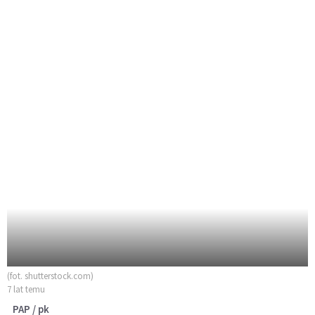
(fot. shutterstock.com)
7 lat temu
PAP / pk