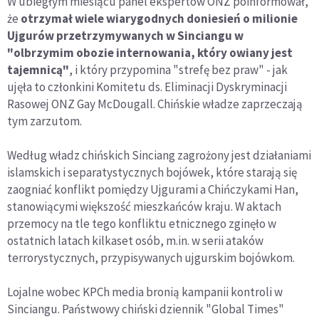
W ubiegłym miesiącu panel ekspertów ONZ poinformował,
że
otrzymał wiele wiarygodnych doniesień o milionie
Ujgurów przetrzymywanych w Sinciangu w
"olbrzymim obozie internowania, który owiany jest
tajemnicą"
, i który przypomina "strefę bez praw" - jak
ujęła to członkini Komitetu ds. Eliminacji Dyskryminacji
Rasowej ONZ Gay McDougall. Chińskie władze zaprzeczają
tym zarzutom.
Według władz chińskich Sinciang zagrożony jest działaniami
islamskich i separatystycznych bojówek, które starają się
zaogniać konflikt pomiędzy Ujgurami a Chińczykami Han,
stanowiącymi większość mieszkańców kraju. W aktach
przemocy na tle tego konfliktu etnicznego zginęło w
ostatnich latach kilkaset osób, m.in. w serii ataków
terrorystycznych, przypisywanych ujgurskim bojówkom.
Lojalne wobec KPCh media bronią kampanii kontroli w
Sinciangu. Państwowy chiński dziennik "Global Times"