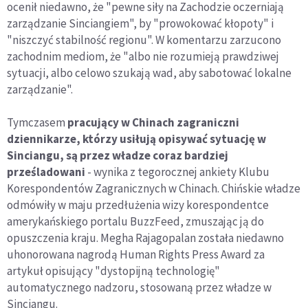
ocenił niedawno, że "pewne siły na Zachodzie oczerniają
zarządzanie Sinciangiem", by "prowokować kłopoty" i
"niszczyć stabilność regionu". W komentarzu zarzucono
zachodnim mediom, że "albo nie rozumieją prawdziwej
sytuacji, albo celowo szukają wad, aby sabotować lokalne
zarządzanie".
Tymczasem
pracujący w Chinach zagraniczni
dziennikarze, którzy usiłują opisywać sytuację w
Sinciangu, są przez władze coraz bardziej
prześladowani
- wynika z tegorocznej ankiety Klubu
Korespondentów Zagranicznych w Chinach. Chińskie władze
odmówiły w maju przedłużenia wizy korespondentce
amerykańskiego portalu BuzzFeed, zmuszając ją do
opuszczenia kraju. Megha Rajagopalan została niedawno
uhonorowana nagrodą Human Rights Press Award za
artykuł opisujący "dystopijną technologię"
automatycznego nadzoru, stosowaną przez władze w
Sinciangu.