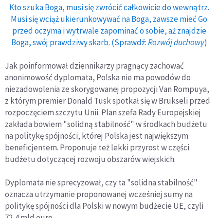
Kto szuka Boga, musi się zwrócić całkowicie do wewnątrz.
Musi się wciąż ukierunkowywać na Boga, zawsze mieć Go
przed oczyma i wytrwale zapominać o sobie, aż znajdzie
Boga, swój prawdziwy skarb. (Sprawdź:
Rozwój duchowy
)
Jak poinformował dziennikarzy pragnący zachować
anonimowość dyplomata, Polska nie ma powodów do
niezadowolenia ze skorygowanej propozycji Van Rompuya,
z którym premier Donald Tusk spotkał się w Brukseli przed
rozpoczęciem szczytu Unii. Plan szefa Rady Europejskiej
zakłada bowiem "solidną stabilność" w środkach budżetu
na politykę spójności, której Polska jest największym
beneficjentem. Proponuje też lekki przyrost w części
budżetu dotyczącej rozwoju obszarów wiejskich.
Dyplomata nie sprecyzował, czy ta "solidna stabilność"
oznacza utrzymanie proponowanej wcześniej sumy na
politykę spójności dla Polski w nowym budżecie UE, czyli
72,4 mld euro.