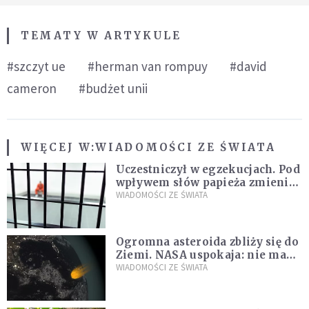
TEMATY W ARTYKULE
#szczyt ue
#herman van rompuy
#david
cameron
#budżet unii
WIĘCEJ W:
WIADOMOŚCI ZE ŚWIATA
Uczestniczył w egzekucjach. Pod
wpływem słów papieża zmienił
zdanie
WIADOMOŚCI ZE ŚWIATA
Ogromna asteroida zbliży się do
Ziemi. NASA uspokaja: nie ma
zagrożenia
WIADOMOŚCI ZE ŚWIATA