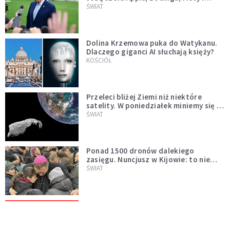
Muska
ŚWIAT
Dolina Krzemowa puka do Watykanu.
Dlaczego giganci AI słuchają księży?
KOŚCIÓŁ
Przeleci bliżej Ziemi niż niektóre
satelity. W poniedziałek miniemy się z
asteroidą, która poprzedzi znacznie
ŚWIAT
większego "gościa"
Ponad 1500 dronów dalekiego
zasięgu. Nuncjusz w Kijowie: to nie
wygląda na wolę zakończenia wojny
ŚWIAT
[PILNE] Rosyjskie drony nad Łotwą.
Jeden z nich uderzył w skład ropy
naftowej
ŚWIAT