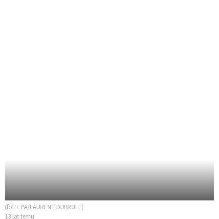
(fot. EPA/LAURENT DUBRULE)
13 lat temu