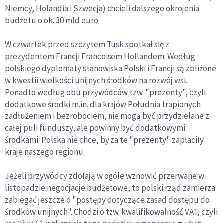
Niemcy, Holandia i Szwecja) chcieli dalszego okrojenia
budżetu o ok. 30 mld euro.
W czwartek przed szczytem Tusk spotkał się z
prezydentem Francji Francoisem Hollandem. Według
polskiego dyplomaty stanowiska Polski i Francji są zbliżone
w kwestii wielkości unijnych środków na rozwój wsi.
Ponadto według obu przywódców tzw. "prezenty", czyli
dodatkowe środki m.in. dla krajów Południa trapionych
zadłużeniem i bezrobociem, nie mogą być przydzielane z
całej puli funduszy, ale powinny być dodatkowymi
środkami. Polska nie chce, by za te "prezenty" zapłaciły
kraje naszego regionu.
Jeżeli przywódcy zdołają w ogóle wznowić przerwane w
listopadzie negocjacje budżetowe, to polski rząd zamierza
zabiegać jeszcze o "postępy dotyczące zasad dostępu do
środków unijnych". Chodzi o tzw. kwalifikowalność VAT, czyli