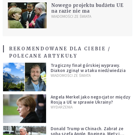
Nowego projektu budżetu UE
na razie nie ma
WIADOMOŚCI ZE ŚWIATA
REKOMENDOWANE DLA CIEBIE /
POLECANE ARTYKUŁY
Tragiczny finał górskiej wyprawy.
Diakon zginął w ataku niedźwiedzia
WIADOMOŚCI ZE ŚWIATA
Angela Merkel jako negocjator między
Rosją a UE w sprawie Ukrainy?
WYDARZENIA
Donald Trump w Chinach. Zabrał ze
sobą szefa Apple, Boeinga, Mety i