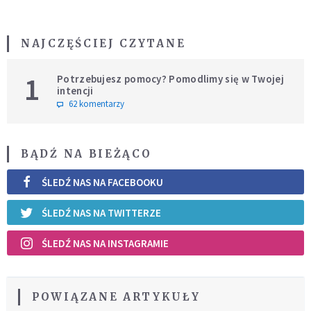
NAJCZĘŚCIEJ CZYTANE
1
Potrzebujesz pomocy? Pomodlimy się w Twojej
intencji
62 komentarzy
BĄDŹ NA BIEŻĄCO
ŚLEDŹ NAS NA FACEBOOKU
ŚLEDŹ NAS NA TWITTERZE
ŚLEDŹ NAS NA INSTAGRAMIE
POWIĄZANE ARTYKUŁY