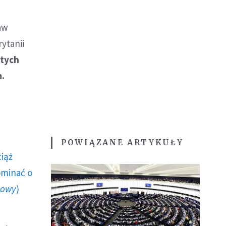
raw
ytanii
 tych
m.
POWIĄZANE ARTYKUŁY
ciąż
ominać o
howy
)