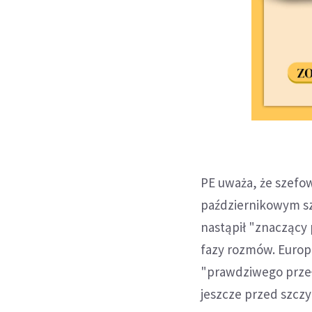
PE uważa, że szefow
październikowym sz
nastąpił "znaczący 
fazy rozmów. Europ
"prawdziwego przeł
jeszcze przed szcz