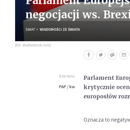
Parlament Europejs
negocjacji ws. Brex
ŚWIAT
WIADOMOŚCI ZE ŚWIATA
(fot. shutterstock.com)
8 lat temu
Parlament Europ
krytycznie ocen
PAP / kw
europosłów rozm
Oznacza to negatywn