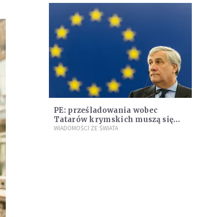
PE: prześladowania wobec
Tatarów krymskich muszą się
skończyć
WIADOMOŚCI ZE ŚWIATA