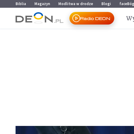
Przejdź do menu głównego
Przejdź do treści
Biblia
Magazyn
Modlitwa w drodze
Blogi
faceBó
Wy
Radio DEON