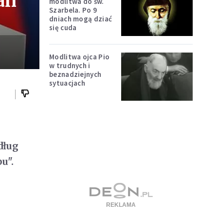
an
modlitwa do św.
Szarbela. Po 9
dniach mogą dziać
się cuda
Modlitwa ojca Pio
w trudnych i
beznadziejnych
sytuacjach
dług
u".