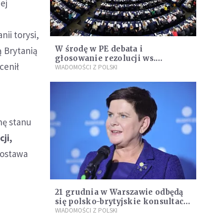
ej
ii torysi,
W środę w PE debata i
ą Brytanią
głosowanie rezolucji ws.
cenił
praworządności w Polsce
WIADOMOŚCI Z POLSKI
nę stanu
cji,
postawa
21 grudnia w Warszawie odbędą
się polsko-brytyjskie konsultacje
międzyrządowe
WIADOMOŚCI Z POLSKI