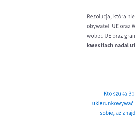
Rezolucja, która ni
obywateli UE oraz W
wobec UE oraz grani
kwestiach nadal ut
Kto szuka Bo
ukierunkowywać n
sobie, aż znaj