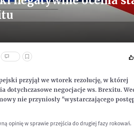
ki negatywnie ocenia st
itu
ejski przyjął we wtorek rezolucję, w której
ia dotychczasowe negocjacje ws. Brexitu. We
owy nie przyniosły "wystarczającego postęp
ą opinię w sprawie przejścia do drugiej fazy rokowań.