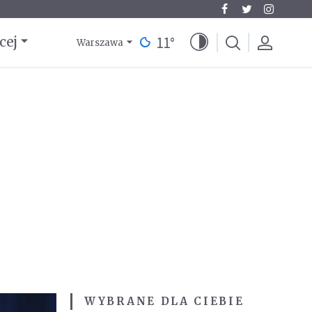
11
°
cej
Warszawa
WYBRANE DLA CIEBIE