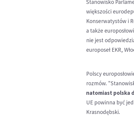
Stanowisko Parlame
większości eurodep
Konserwatystów i Re
a także europosłowie
nie jest odpowiedzi
europoseł EKR, Włoc
Polscy europosłowie
rozmów. "Stanowisk
natomiast polska d
UE powinna być jed
Krasnodębski.