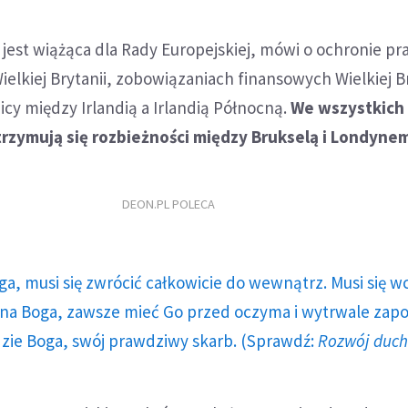
e jest wiążąca dla Rady Europejskiej, mówi o ochronie p
ielkiej Brytanii, zobowiązaniach finansowych Wielkiej Br
cy między Irlandią a Irlandią Północną.
We wszystkich
rzymują się rozbieżności między Brukselą i Londyne
DEON.PL POLECA
ga, musi się zwrócić całkowicie do wewnątrz. Musi się w
a Boga, zawsze mieć Go przed oczyma i wytrwale zap
dzie Boga, swój prawdziwy skarb. (Sprawdź:
Rozwój duc