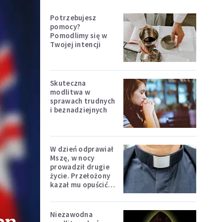
Potrzebujesz
pomocy?
Pomodlimy się w
Twojej intencji
Skuteczna
modlitwa w
sprawach trudnych
i beznadziejnych
W dzień odprawiał
Mszę, w nocy
prowadził drugie
życie. Przełożony
kazał mu opuścić
zakon
Niezawodna