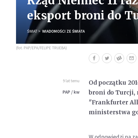
Rząd Niemiec 11 ra
eksport broni do Tu
ŚWIAT
WIADOMOŚCI ZE ŚWIATA
(fot. PAP/EPA/FELIPE TRUEBA)
9 lat temu
Od początku 201
broni do Turcji
PAP / kw
"Frankfurter Al
ministerstwa go
W odpowiedzi na zap