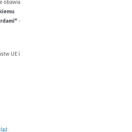
ie obawia
ckiemu
urdami"
-
stw UE i
ciąż