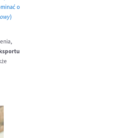
ominać o
howy
)
jenia,
ksportu
kże