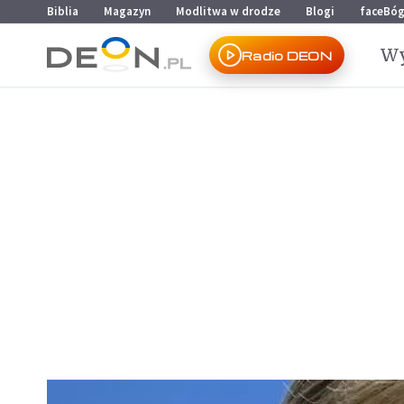
Przejdź do menu głównego
Przejdź do treści
Biblia
Magazyn
Modlitwa w drodze
Blogi
faceBó
Wy
Radio DEON