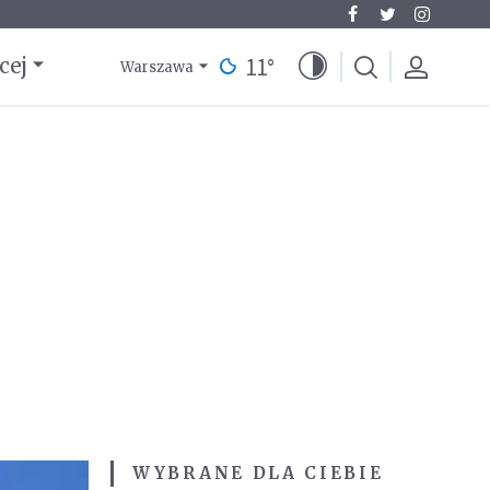
11
°
cej
Warszawa
WYBRANE DLA CIEBIE