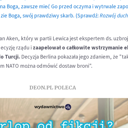
a Boga, zawsze mieć Go przed oczyma i wytrwale zap
dzie Boga, swój prawdziwy skarb. (Sprawdź:
Rozwój duc
van Aken, który w partii Lewica jest ekspertem ds. uzbro
ecyzję rządu i
zaapelował o całkowite wstrzymanie e
o Turcji.
Decyzja Berlina pokazała jego zdaniem, że "ta
im NATO można odmówić dostaw broni".
DEON.PL POLECA