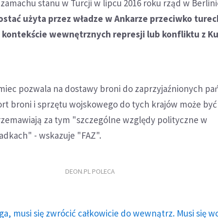
amachu stanu w Turcji w lipcu 2016 roku rząd w Berlin
ostać użyta przez władze w Ankarze przeciwko ture
kontekście wewnętrznych represji lub konfliktu z K
miec pozwala na dostawy broni do zaprzyjaźnionych pań
rt broni i sprzętu wojskowego do tych krajów może być
przemawiają za tym "szczególne względy polityczne w
dkach" - wskazuje "FAZ".
DEON.PL POLECA
ga, musi się zwrócić całkowicie do wewnątrz. Musi się w