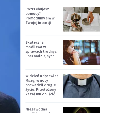
Potrzebujesz
pomocy?
Pomodlimy się w
Twojej intencji
Skuteczna
modlitwa w
sprawach trudnych
i beznadziejnych
W dzień odprawiał
Mszę, w nocy
prowadził drugie
życie. Przełożony
kazał mu opuścić
zakon
Niezawodna