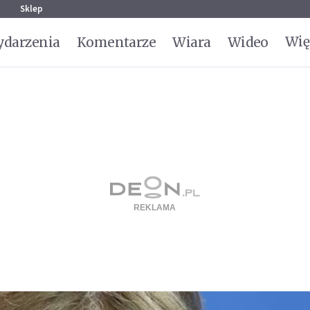
g
Sklep
Wię
darzenia
Komentarze
Wiara
Wideo