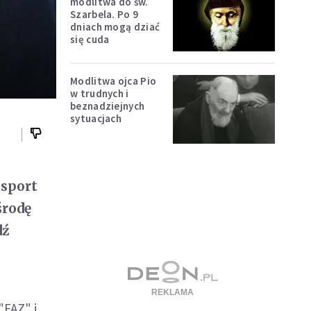
modlitwa do św.
Szarbela. Po 9
dniach mogą dziać
się cuda
Modlitwa ojca Pio
w trudnych i
beznadziejnych
sytuacjach
ksport
środę
dź
"FAZ" i