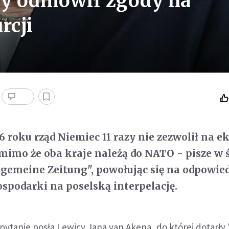
zy odmówił zgody na
rcji
6 roku rząd Niemiec 11 razy nie zezwolił na e
, mimo że oba kraje należą do NATO - pisze w 
lgemeine Zeitung", powołując się na odpowie
spodarki na poselską interpelację.
ytanie posła Lewicy Jana van Akena, do której dotarły 