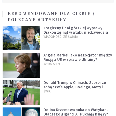
REKOMENDOWANE DLA CIEBIE /
POLECANE ARTYKUŁY
Tragiczny finał górskiej wyprawy.
Diakon zginął w ataku niedźwiedzia
WIADOMOŚCI ZE ŚWIATA
Angela Merkel jako negocjator między
Rosją a UE w sprawie Ukrainy?
WYDARZENIA
Donald Trump w Chinach. Zabrał ze
sobą szefa Apple, Boeinga, Mety i
Muska
ŚWIAT
Dolina Krzemowa puka do Watykanu.
Dlaczego giganci AI słuchają księży?