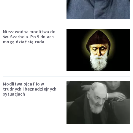
Niezawodna modlitwa do
św. Szarbela. Po 9 dniach
mogą dziać się cuda
Modlitwa ojca Pio w
trudnych i beznadziejnych
sytuacjach