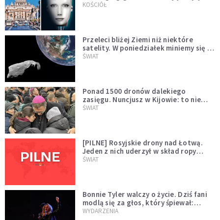
KOŚCIÓŁ
Przeleci bliżej Ziemi niż niektóre
satelity. W poniedziałek miniemy się z
asteroidą, która poprzedzi znacznie
ŚWIAT
większego "gościa"
Ponad 1500 dronów dalekiego
zasięgu. Nuncjusz w Kijowie: to nie
wygląda na wolę zakończenia wojny
ŚWIAT
[PILNE] Rosyjskie drony nad Łotwą.
Jeden z nich uderzył w skład ropy
naftowej
ŚWIAT
Bonnie Tyler walczy o życie. Dziś fani
modlą się za głos, który śpiewał:
"Lord, help me"
WYDARZENIA