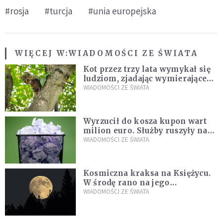
#rosja
#turcja
#unia europejska
WIĘCEJ W:
WIADOMOŚCI ZE ŚWIATA
Kot przez trzy lata wymykał się
ludziom, zjadając wymierające
kaczki. W końcu popełnił
WIADOMOŚCI ZE ŚWIATA
fatalny błąd
Wyrzucił do kosza kupon wart
milion euro. Służby ruszyły na
poszukiwania
WIADOMOŚCI ZE ŚWIATA
Kosmiczna kraksa na Księżycu.
W środę rano na jego
powierzchni dojdzie do
WIADOMOŚCI ZE ŚWIATA
niezwykłego zdarzenia