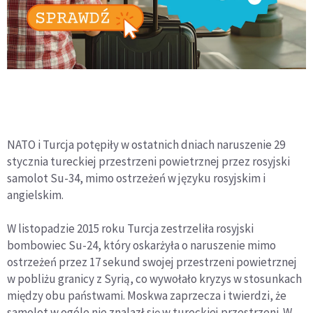
NATO i Turcja potępiły w ostatnich dniach naruszenie 29
stycznia tureckiej przestrzeni powietrznej przez rosyjski
samolot Su-34, mimo ostrzeżeń w języku rosyjskim i
angielskim.
W listopadzie 2015 roku Turcja zestrzeliła rosyjski
bombowiec Su-24, który oskarżyła o naruszenie mimo
ostrzeżeń przez 17 sekund swojej przestrzeni powietrznej
w pobliżu granicy z Syrią, co wywołało kryzys w stosunkach
między obu państwami. Moskwa zaprzecza i twierdzi, że
samolot w ogóle nie znalazł się w tureckiej przestrzeni. W