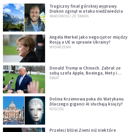
Tragiczny finał górskiej wyprawy.
Diakon zginął w ataku niedźwiedzia
WIADOMOŚCI ZE ŚWIATA
Angela Merkel jako negocjator między
Rosją a UE w sprawie Ukrainy?
WYDARZENIA
Donald Trump w Chinach. Zabrał ze
sobą szefa Apple, Boeinga, Mety i
Muska
ŚWIAT
Dolina Krzemowa puka do Watykanu.
Dlaczego giganci AI słuchają księży?
KOŚCIÓŁ
Przeleci bliżej Ziemi niż niektóre