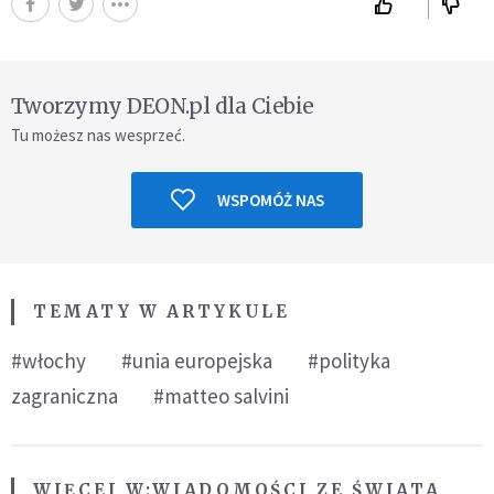
Tworzymy DEON.pl dla Ciebie
Tu możesz nas wesprzeć.
WSPOMÓŻ NAS
TEMATY W ARTYKULE
#włochy
#unia europejska
#polityka
zagraniczna
#matteo salvini
WIĘCEJ W:
WIADOMOŚCI ZE ŚWIATA