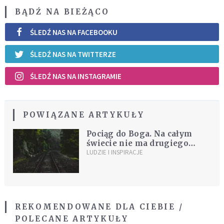
BĄDŹ NA BIEŻĄCO
ŚLEDŹ NAS NA FACEBOOKU
ŚLEDŹ NAS NA TWITTERZE
ŚLEDŹ NAS NA INSTAGRAMIE
POWIĄZANE ARTYKUŁY
Pociąg do Boga. Na całym
świecie nie ma drugiego
takiego klasztoru
LUDZIE I INSPIRACJE
REKOMENDOWANE DLA CIEBIE /
POLECANE ARTYKUŁY