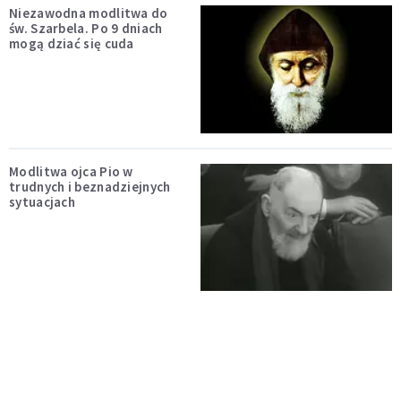
Niezawodna modlitwa do
św. Szarbela. Po 9 dniach
mogą dziać się cuda
Modlitwa ojca Pio w
trudnych i beznadziejnych
sytuacjach