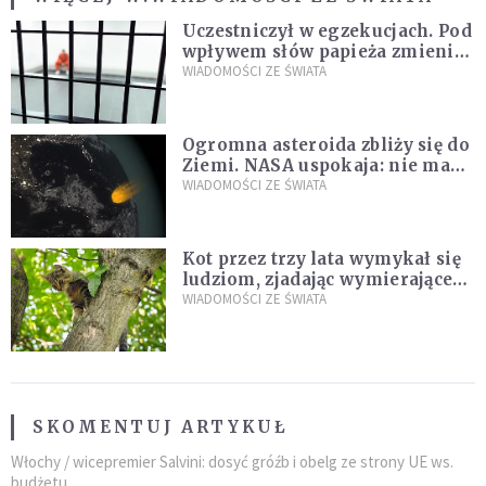
Uczestniczył w egzekucjach. Pod
wpływem słów papieża zmienił
zdanie
WIADOMOŚCI ZE ŚWIATA
Ogromna asteroida zbliży się do
Ziemi. NASA uspokaja: nie ma
zagrożenia
WIADOMOŚCI ZE ŚWIATA
Kot przez trzy lata wymykał się
ludziom, zjadając wymierające
kaczki. W końcu popełnił
WIADOMOŚCI ZE ŚWIATA
fatalny błąd
SKOMENTUJ ARTYKUŁ
Włochy / wicepremier Salvini: dosyć gróźb i obelg ze strony UE ws.
budżetu