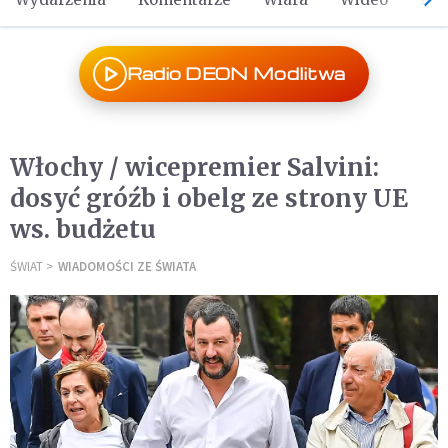
Radio DEON Modlitwa
Włochy / wicepremier Salvini:
dosyć gróźb i obelg ze strony UE
ws. budżetu
ŚWIAT
WIADOMOŚCI ZE ŚWIATA