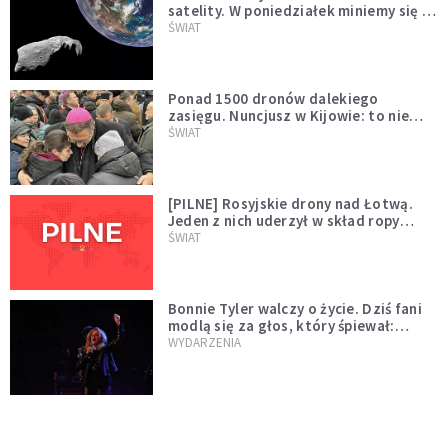
satelity. W poniedziałek miniemy się z
asteroidą, która poprzedzi znacznie
ŚWIAT
większego "gościa"
Ponad 1500 dronów dalekiego
zasięgu. Nuncjusz w Kijowie: to nie
wygląda na wolę zakończenia wojny
ŚWIAT
[PILNE] Rosyjskie drony nad Łotwą.
Jeden z nich uderzył w skład ropy
naftowej
ŚWIAT
Bonnie Tyler walczy o życie. Dziś fani
modlą się za głos, który śpiewał:
"Lord, help me"
WYDARZENIA