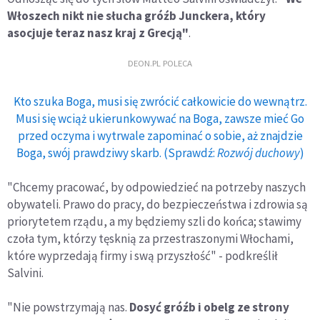
Włoszech nikt nie słucha gróźb Junckera, który
asocjuje teraz nasz kraj z Grecją"
.
DEON.PL POLECA
Kto szuka Boga, musi się zwrócić całkowicie do wewnątrz.
Musi się wciąż ukierunkowywać na Boga, zawsze mieć Go
przed oczyma i wytrwale zapominać o sobie, aż znajdzie
Boga, swój prawdziwy skarb. (Sprawdź:
Rozwój duchowy
)
"Chcemy pracować, by odpowiedzieć na potrzeby naszych
obywateli. Prawo do pracy, do bezpieczeństwa i zdrowia są
priorytetem rządu, a my będziemy szli do końca; stawimy
czoła tym, którzy tęsknią za przestraszonymi Włochami,
które wyprzedają firmy i swą przyszłość" - podkreślił
Salvini.
"Nie powstrzymają nas.
Dosyć gróźb i obelg ze strony