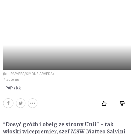
(fot. PAP/EPA/SIMONE ARVEDA)
7 lat temu
PAP / kk
"Dosyć gróźb i obelg ze strony Unii" - tak
włoski wicepremier, szef MSW Matteo Salvini