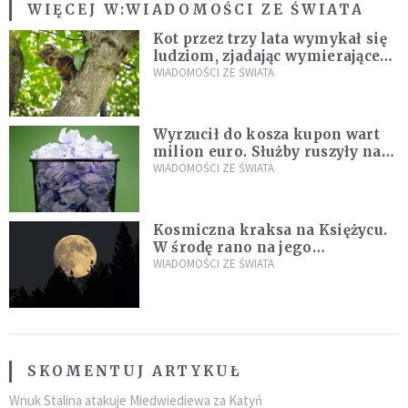
WIĘCEJ W:
WIADOMOŚCI ZE ŚWIATA
Kot przez trzy lata wymykał się
ludziom, zjadając wymierające
kaczki. W końcu popełnił
WIADOMOŚCI ZE ŚWIATA
fatalny błąd
Wyrzucił do kosza kupon wart
milion euro. Służby ruszyły na
poszukiwania
WIADOMOŚCI ZE ŚWIATA
Kosmiczna kraksa na Księżycu.
W środę rano na jego
powierzchni dojdzie do
WIADOMOŚCI ZE ŚWIATA
niezwykłego zdarzenia
SKOMENTUJ ARTYKUŁ
Wnuk Stalina atakuje Miedwiediewa za Katyń