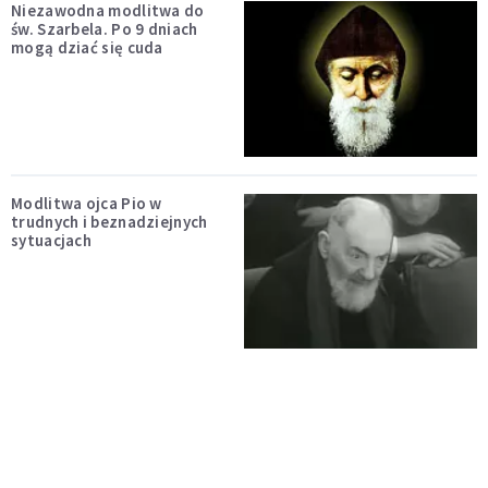
Niezawodna modlitwa do
św. Szarbela. Po 9 dniach
mogą dziać się cuda
Modlitwa ojca Pio w
trudnych i beznadziejnych
sytuacjach