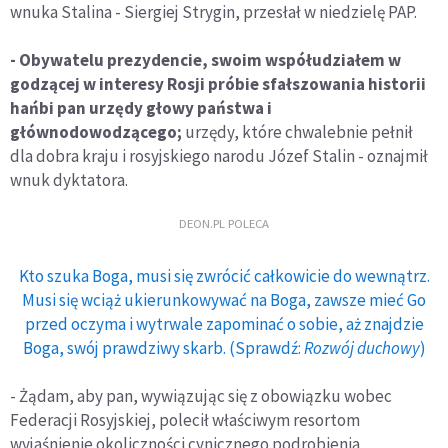
wnuka Stalina - Siergiej Strygin, przesłał w niedzielę PAP.
- Obywatelu prezydencie
, swoim współudziałem w
godzącej w interesy Rosji próbie sfałszowania historii
hańbi pan urzędy głowy państwa i
głównodowodzącego;
urzędy, które chwalebnie pełnił
dla dobra kraju i rosyjskiego narodu Józef Stalin - oznajmił
wnuk dyktatora.
DEON.PL POLECA
Kto szuka Boga, musi się zwrócić całkowicie do wewnątrz.
Musi się wciąż ukierunkowywać na Boga, zawsze mieć Go
przed oczyma i wytrwale zapominać o sobie, aż znajdzie
Boga, swój prawdziwy skarb. (Sprawdź:
Rozwój duchowy
)
- Żądam, aby pan, wywiązując się z obowiązku wobec
Federacji Rosyjskiej, polecił właściwym resortom
wyjaśnienie okoliczności cynicznego podrobienia