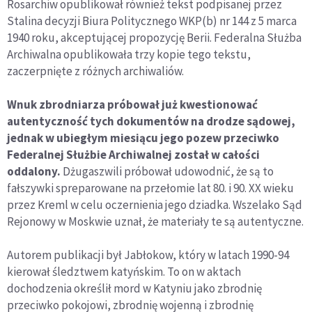
Rosarchiw opublikował również tekst podpisanej przez
Stalina decyzji Biura Politycznego WKP(b) nr 144 z 5 marca
1940 roku, akceptującej propozycję Berii. Federalna Służba
Archiwalna opublikowała trzy kopie tego tekstu,
zaczerpnięte z różnych archiwaliów.
Wnuk zbrodniarza próbował już kwestionować
autentyczność tych dokumentów na drodze sądowej,
jednak w ubiegłym miesiącu jego pozew przeciwko
Federalnej Służbie Archiwalnej został w całości
oddalony.
Dżugaszwili próbował udowodnić, że są to
fałszywki spreparowane na przełomie lat 80. i 90. XX wieku
przez Kreml w celu oczernienia jego dziadka. Wszelako Sąd
Rejonowy w Moskwie uznał, że materiały te są autentyczne.
Autorem publikacji był Jabłokow, który w latach 1990-94
kierował śledztwem katyńskim. To on w aktach
dochodzenia określił mord w Katyniu jako zbrodnię
przeciwko pokojowi, zbrodnię wojenną i zbrodnię