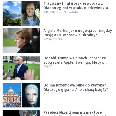
Tragiczny finał górskiej wyprawy.
Diakon zginął w ataku niedźwiedzia
WIADOMOŚCI ZE ŚWIATA
Angela Merkel jako negocjator między
Rosją a UE w sprawie Ukrainy?
WYDARZENIA
Donald Trump w Chinach. Zabrał ze
sobą szefa Apple, Boeinga, Mety i
Muska
ŚWIAT
Dolina Krzemowa puka do Watykanu.
Dlaczego giganci AI słuchają księży?
KOŚCIÓŁ
Przeleci bliżej Ziemi niż niektóre