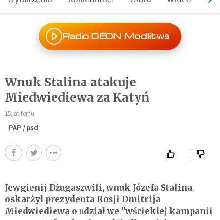
Radio DEON Modlitwa
Wnuk Stalina atakuje
Miedwiediewa za Katyń
15 lat temu
PAP / psd
Jewgienij Dżugaszwili, wnuk Józefa Stalina,
oskarżył prezydenta Rosji Dmitrija
Miedwiediewa o udział we "wściekłej kampanii