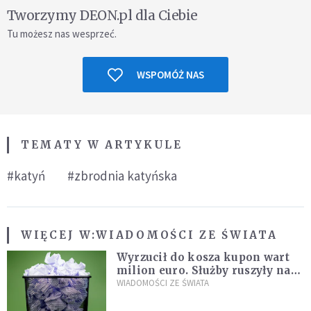
Tworzymy DEON.pl dla Ciebie
Tu możesz nas wesprzeć.
WSPOMÓŻ NAS
TEMATY W ARTYKULE
#katyń
#zbrodnia katyńska
WIĘCEJ W:
WIADOMOŚCI ZE ŚWIATA
Wyrzucił do kosza kupon wart
milion euro. Służby ruszyły na
poszukiwania
WIADOMOŚCI ZE ŚWIATA