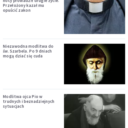
nocy prowadził drugie życie.
Przełożony kazał mu
opuścić zakon
Niezawodna modlitwa do
św. Szarbela. Po 9 dniach
mogą dziać się cuda
Modlitwa ojca Pio w
trudnych i beznadziejnych
sytuacjach