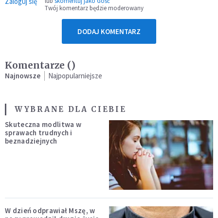
Zaloguj się
lub
skomentuj jako Gość
Twój komentarz będzie moderowany
DODAJ KOMENTARZ
Komentarze (
)
Najnowsze
Najpopularniejsze
WYBRANE DLA CIEBIE
Skuteczna modlitwa w
sprawach trudnych i
beznadziejnych
W dzień odprawiał Mszę, w