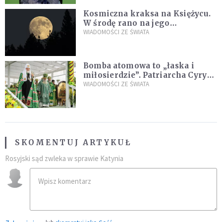
Kosmiczna kraksa na Księżycu.
W środę rano na jego
powierzchni dojdzie do
WIADOMOŚCI ZE ŚWIATA
niezwykłego zdarzenia
Bomba atomowa to „łaska i
miłosierdzie”. Patriarcha Cyryl
wychwala Putina
WIADOMOŚCI ZE ŚWIATA
SKOMENTUJ ARTYKUŁ
Rosyjski sąd zwleka w sprawie Katynia