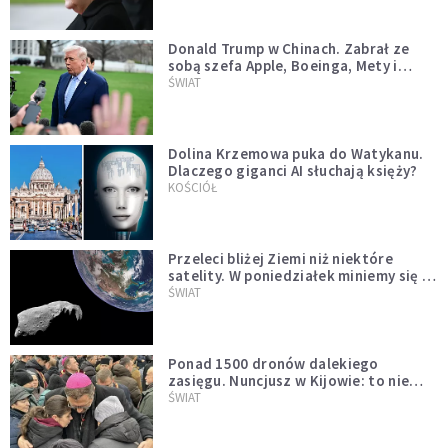
Donald Trump w Chinach. Zabrał ze
sobą szefa Apple, Boeinga, Mety i
Muska
ŚWIAT
Dolina Krzemowa puka do Watykanu.
Dlaczego giganci AI słuchają księży?
KOŚCIÓŁ
Przeleci bliżej Ziemi niż niektóre
satelity. W poniedziałek miniemy się z
asteroidą, która poprzedzi znacznie
ŚWIAT
większego "gościa"
Ponad 1500 dronów dalekiego
zasięgu. Nuncjusz w Kijowie: to nie
wygląda na wolę zakończenia wojny
ŚWIAT