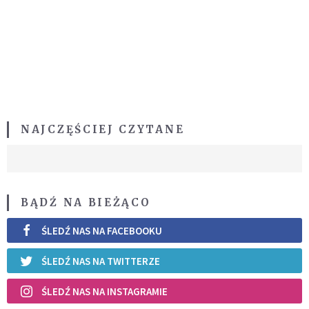
NAJCZĘŚCIEJ CZYTANE
BĄDŹ NA BIEŻĄCO
ŚLEDŹ NAS NA FACEBOOKU
ŚLEDŹ NAS NA TWITTERZE
ŚLEDŹ NAS NA INSTAGRAMIE