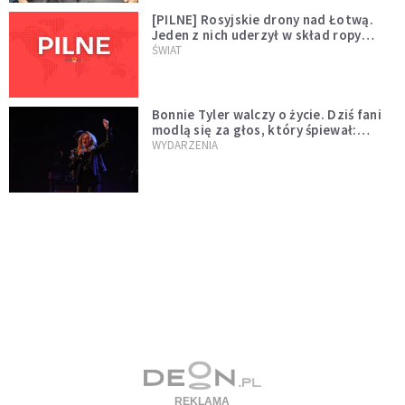
[PILNE] Rosyjskie drony nad Łotwą.
Jeden z nich uderzył w skład ropy
naftowej
ŚWIAT
Bonnie Tyler walczy o życie. Dziś fani
modlą się za głos, który śpiewał:
"Lord, help me"
WYDARZENIA