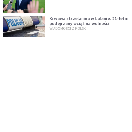
Krwawa strzelanina w Lubinie. 21-letni
podejrzany wciąż na wolności
WIADOMOŚCI Z POLSKI
Donald Tusk zapowiada uznawanie
zagranicznych związków
jednopłciowych. "Państwo oblało ten
WYDARZENIA
test"
Dolina Krzemowa puka do Watykanu.
Dlaczego giganci AI słuchają księży?
KOŚCIÓŁ