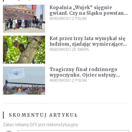
Kopalnia „Wujek” sięgnie
gwiazd. Czy na Śląsku powstanie
„Dolina Krzemowa”?
WIADOMOŚCI Z POLSKI
Kot przez trzy lata wymykał się
ludziom, zjadając wymierające
kaczki. W końcu popełnił
WIADOMOŚCI ZE ŚWIATA
fatalny błąd
Tragiczny finał rodzinnego
wypoczynku. Ojciec usłyszy
zarzuty
WIADOMOŚCI Z POLSKI
SKOMENTUJ ARTYKUŁ
Zakaz reklamy OFE jest niekonstytucyjny