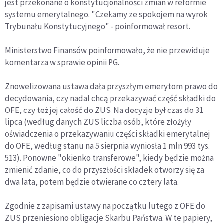
jest przekonane o konstytucjonalności zmian w reformie
systemu emerytalnego. "Czekamy ze spokojem na wyrok
Trybunału Konstytucyjnego" - poinformował resort.
Ministerstwo Finansów poinformowało, że nie przewiduje
komentarza w sprawie opinii PG.
Znowelizowana ustawa dała przyszłym emerytom prawo do
decydowania, czy nadal chcą przekazywać część składki do
OFE, czy też jej całość do ZUS. Na decyzje był czas do 31
lipca (według danych ZUS liczba osób, które złożyły
oświadczenia o przekazywaniu części składki emerytalnej
do OFE, według stanu na 5 sierpnia wyniosła 1 mln 993 tys.
513). Ponowne "okienko transferowe", kiedy będzie można
zmienić zdanie, co do przyszłości składek otworzy się za
dwa lata, potem będzie otwierane co cztery lata.
Zgodnie z zapisami ustawy na początku lutego z OFE do
ZUS przeniesiono obligacje Skarbu Państwa. W te papiery,