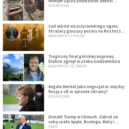
Nowym Sączu znaleziono zwłoki
mężczyzny z czasów potopu
WYDARZENIA
szwedzkiego
Cud wśród niszczycielskiego ognia.
Strażacy gaszący pożary na Roztoczu
opublikowali niezwykłe zdjęcie
WIADOMOŚCI Z POLSKI
Tragiczny finał górskiej wyprawy.
Diakon zginął w ataku niedźwiedzia
WIADOMOŚCI ZE ŚWIATA
Angela Merkel jako negocjator między
Rosją a UE w sprawie Ukrainy?
WYDARZENIA
Donald Trump w Chinach. Zabrał ze
sobą szefa Apple, Boeinga, Mety i
Muska
ŚWIAT