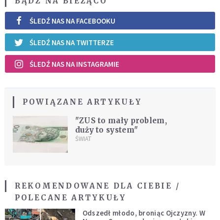
BĄDŹ NA BIEŻĄCO
ŚLEDŹ NAS NA FACEBOOKU
ŚLEDŹ NAS NA TWITTERZE
ŚLEDŹ NAS NA INSTAGRAMIE
POWIĄZANE ARTYKUŁY
"ZUS to mały problem,
duży to system"
ŚWIAT
REKOMENDOWANE DLA CIEBIE /
POLECANE ARTYKUŁY
Odszedł młodo, broniąc Ojczyzny. W