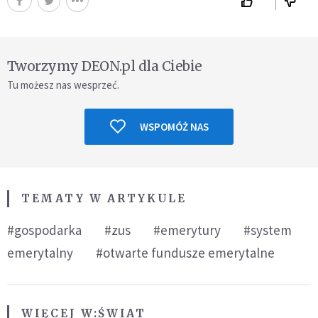
Tworzymy DEON.pl dla Ciebie
Tu możesz nas wesprzeć.
WSPOMÓŻ NAS
TEMATY W ARTYKULE
#gospodarka
#zus
#emerytury
#system
emerytalny
#otwarte fundusze emerytalne
WIĘCEJ W:
ŚWIAT