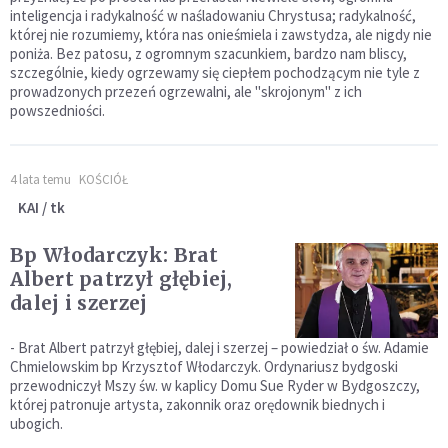
inteligencja i radykalność w naśladowaniu Chrystusa; radykalność,
której nie rozumiemy, która nas onieśmiela i zawstydza, ale nigdy nie
poniża. Bez patosu, z ogromnym szacunkiem, bardzo nam bliscy,
szczególnie, kiedy ogrzewamy się ciepłem pochodzącym nie tyle z
prowadzonych przezeń ogrzewalni, ale "skrojonym" z ich
powszedniości.
4 lata temu
KOŚCIÓŁ
KAI / tk
Bp Włodarczyk: Brat
Albert patrzył głębiej,
dalej i szerzej
- Brat Albert patrzył głębiej, dalej i szerzej – powiedział o św. Adamie
Chmielowskim bp Krzysztof Włodarczyk. Ordynariusz bydgoski
przewodniczył Mszy św. w kaplicy Domu Sue Ryder w Bydgoszczy,
której patronuje artysta, zakonnik oraz orędownik biednych i
ubogich.