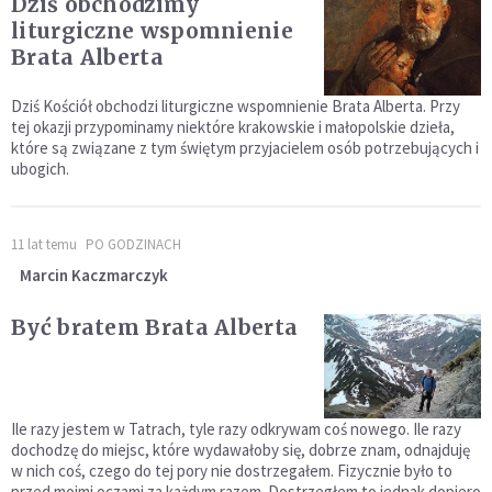
Dziś obchodzimy
liturgiczne wspomnienie
Brata Alberta
Dziś Kościół obchodzi liturgiczne wspomnienie Brata Alberta. Przy
tej okazji przypominamy niektóre krakowskie i małopolskie dzieła,
które są związane z tym świętym przyjacielem osób potrzebujących i
ubogich.
11 lat temu
PO GODZINACH
Marcin Kaczmarczyk
Być bratem Brata Alberta
Ile razy jestem w Tatrach, tyle razy odkrywam coś nowego. Ile razy
dochodzę do miejsc, które wydawałoby się, dobrze znam, odnajduję
w nich coś, czego do tej pory nie dostrzegałem. Fizycznie było to
przed moimi oczami za każdym razem. Dostrzegłem to jednak dopiero