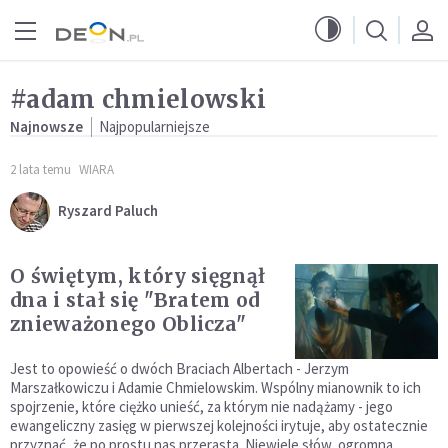
Przejdź do menu głównego
Przejdź do treści
#adam chmielowski
Najnowsze
Najpopularniejsze
2 lata temu
WIARA
Ryszard Paluch
O świętym, który sięgnął
dna i stał się "Bratem od
znieważonego Oblicza"
Jest to opowieść o dwóch Braciach Albertach - Jerzym
Marszałkowiczu i Adamie Chmielowskim. Wspólny mianownik to ich
spojrzenie, które ciężko unieść, za którym nie nadążamy - jego
ewangeliczny zasięg w pierwszej kolejności irytuje, aby ostatecznie
przyznać, że po prostu nas przerasta. Niewiele słów, ogromna