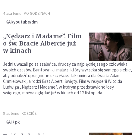
4 lata temu
PO GODZINACH
KAI/youtube/dm
„Nędzarz i Madame”. Film
o św. Bracie Albercie już
w kinach
Jedni uważali go za szaleńca, drudzy za najpiękniejszego człowieka
swoich czasów. Buntownik i malarz, który wyrzeka się samego siebie,
aby odnaleźć upragnione szczęście. Tak umiera dla świata Adam
Chmielowski, a rodzi Brat Albert. Święty. Film w reżyserii Witolda
Ludwiga „Nędzarz i Madame”, w którym przedstawiono losy
świętego, można oglądać już w kinach od 12 listopada.
9 lat temu
KOŚCIÓŁ
KAI / pk