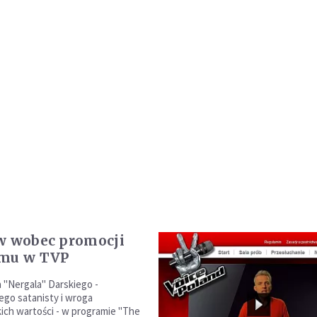
w wobec promocji
zmu w TVP
 "Nergala" Darskiego -
go satanisty i wroga
kich wartości - w programie "The