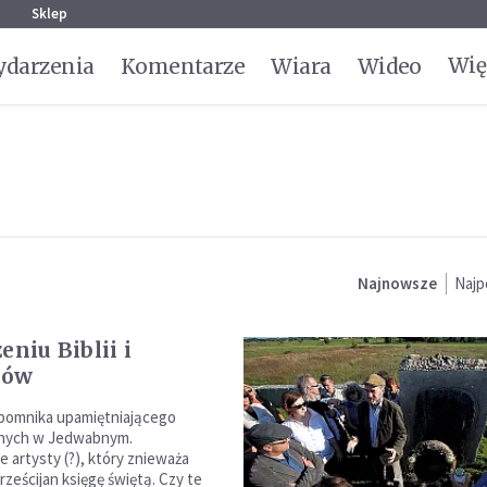
g
Sklep
Wię
darzenia
Komentarze
Wiara
Wideo
Najnowsze
Najp
eniu Biblii i
ków
pomnika upamiętniającego
nych w Jedwabnym.
 artysty (?), który znieważa
chrześcijan księgę świętą. Czy te