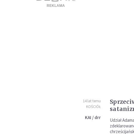
Sprzeci
14 lat temu
KOŚCIÓŁ
satani
KAI / drr
Udział Adama
zdeklarowane
chrześcijańs