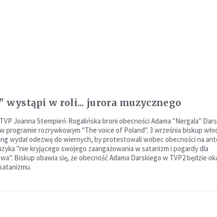
" wystąpi w roli... jurora muzycznego
TVP Joanna Stempień-Rogalińska broni obecności Adama "Nergala" Dars
w programie rozrywkowym "The voice of Poland". 3 września biskup wło
ng wydał odezwę do wiernych, by protestowali wobec obecności na ant
uzyka "nie kryjącego swojego zaangażowania w satanizm i pogardy dla
twa". Biskup obawia się, że obecność Adama Darskiego w TVP2 będzie ok
satanizmu.