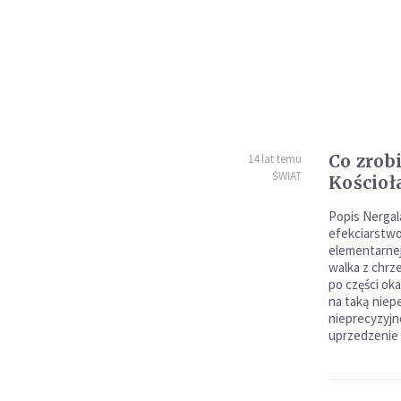
Co zrob
14 lat temu
ŚWIAT
Kościoł
Popis Nergal
efekciarstwo
elementarnej 
walka z chrz
po części oka
na taką niep
nieprecyzyjn
uprzedzenie 