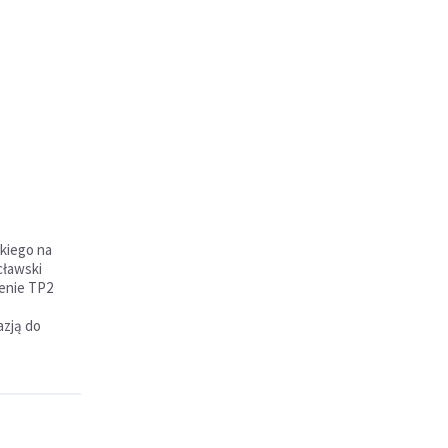
kiego na
cławski
enie TP2
azją do