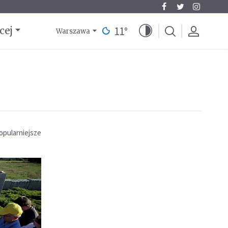
11
°
cej
Warszawa
opularniejsze