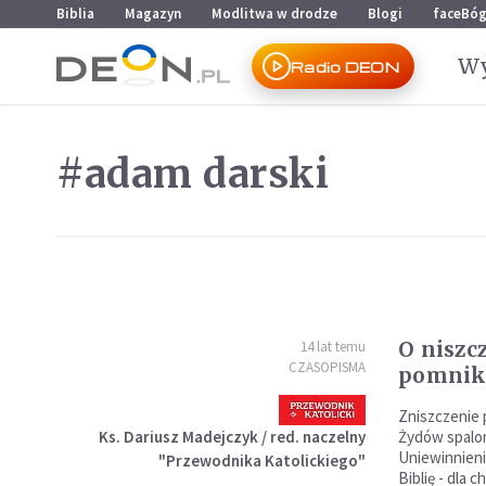
Przejdź do menu głównego
Przejdź do treści
Biblia
Magazyn
Modlitwa w drodze
Blogi
faceBó
Wy
Radio DEON
#adam darski
O niszcz
14 lat temu
CZASOPISMA
pomni
Zniszczenie 
Ks. Dariusz Madejczyk / red. naczelny
Żydów spalo
Uniewinnienie
"Przewodnika Katolickiego"
Biblię - dla 