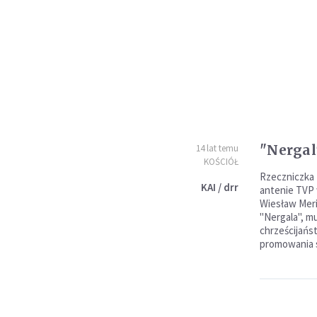
"Nergal
14 lat temu
KOŚCIÓŁ
Rzeczniczka 
KAI / drr
antenie TVP 
Wiesław Meri
"Nergala", m
chrześcijańs
promowania 