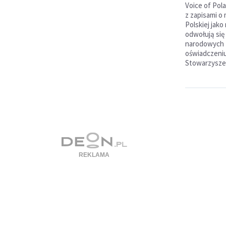
Voice of Pol
z zapisami o
Polskiej jak
odwołują się 
narodowych -
oświadczeniu
Stowarzyszen