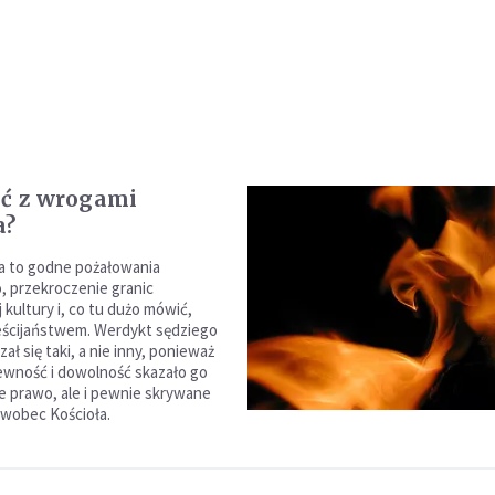
ić z wrogami
a?
a to godne pożałowania
, przekroczenie granic
kultury i, co tu dużo mówić,
eścijaństwem. Werdykt sędziego
zał się taki, a nie inny, ponieważ
ewność i dowolność skazało go
e prawo, ale i pewnie skrywane
wobec Kościoła.