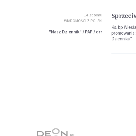
Sprzeci
14 lat temu
WIADOMOŚCI Z POLSKI
Ks. bp Wies
"Nasz Dziennik" / PAP / drr
promowania s
Dzienniku".