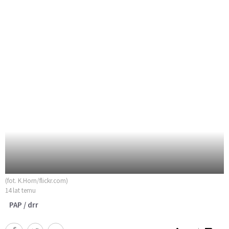
(fot. K.Horn/flickr.com)
14 lat temu
PAP / drr