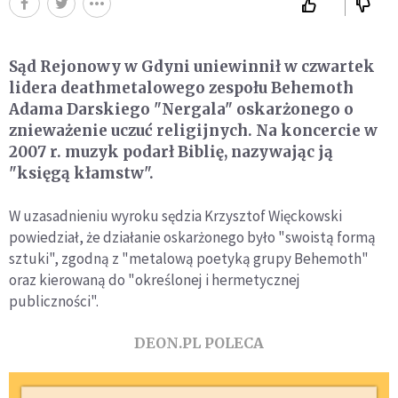
Sąd Rejonowy w Gdyni uniewinnił w czwartek
lidera deathmetalowego zespołu Behemoth
Adama Darskiego "Nergala" oskarżonego o
znieważenie uczuć religijnych. Na koncercie w
2007 r. muzyk podarł Biblię, nazywając ją
"księgą kłamstw".
W uzasadnieniu wyroku sędzia Krzysztof Więckowski
powiedział, że działanie oskarżonego było "swoistą formą
sztuki", zgodną z "metalową poetyką grupy Behemoth"
oraz kierowaną do "określonej i hermetycznej
publiczności".
DEON.PL POLECA