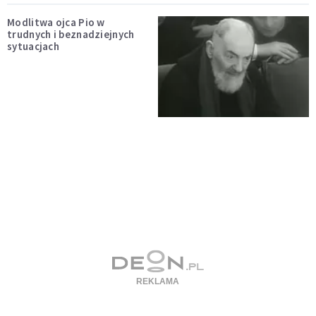
Modlitwa ojca Pio w
trudnych i beznadziejnych
sytuacjach