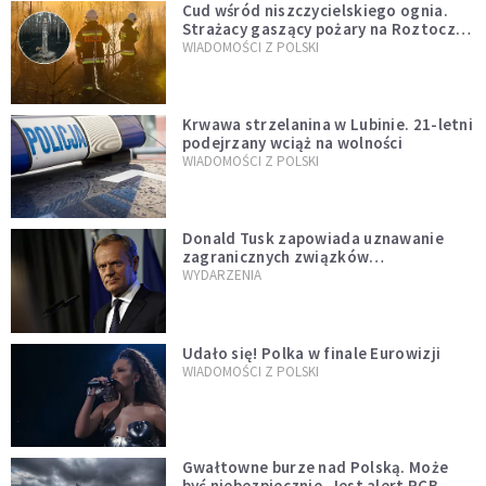
Cud wśród niszczycielskiego ognia.
Strażacy gaszący pożary na Roztoczu
opublikowali niezwykłe zdjęcie
WIADOMOŚCI Z POLSKI
Krwawa strzelanina w Lubinie. 21-letni
podejrzany wciąż na wolności
WIADOMOŚCI Z POLSKI
Donald Tusk zapowiada uznawanie
zagranicznych związków
jednopłciowych. "Państwo oblało ten
WYDARZENIA
test"
Udało się! Polka w finale Eurowizji
WIADOMOŚCI Z POLSKI
Gwałtowne burze nad Polską. Może
być niebezpiecznie. Jest alert RCB