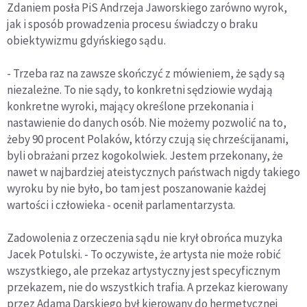
Zdaniem posła PiS Andrzeja Jaworskiego zarówno wyrok,
jak i sposób prowadzenia procesu świadczy o braku
obiektywizmu gdyńskiego sądu.
- Trzeba raz na zawsze skończyć z mówieniem, że sądy są
niezależne. To nie sądy, to konkretni sędziowie wydają
konkretne wyroki, mający określone przekonania i
nastawienie do danych osób. Nie możemy pozwolić na to,
żeby 90 procent Polaków, którzy czują się chrześcijanami,
byli obrażani przez kogokolwiek. Jestem przekonany, że
nawet w najbardziej ateistycznych państwach nigdy takiego
wyroku by nie było, bo tam jest poszanowanie każdej
wartości i człowieka - ocenił parlamentarzysta.
Zadowolenia z orzeczenia sądu nie krył obrońca muzyka
Jacek Potulski. - To oczywiste, że artysta nie może robić
wszystkiego, ale przekaz artystyczny jest specyficznym
przekazem, nie do wszystkich trafia. A przekaz kierowany
przez Adama Darskiego był kierowany do hermetycznej