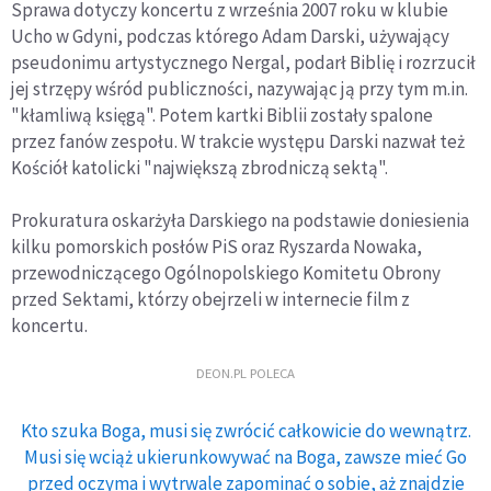
Sprawa dotyczy koncertu z września 2007 roku w klubie
Ucho w Gdyni, podczas którego Adam Darski, używający
pseudonimu artystycznego Nergal, podarł Biblię i rozrzucił
jej strzępy wśród publiczności, nazywając ją przy tym m.in.
"kłamliwą księgą". Potem kartki Biblii zostały spalone
przez fanów zespołu. W trakcie występu Darski nazwał też
Kościół katolicki "największą zbrodniczą sektą".
Prokuratura oskarżyła Darskiego na podstawie doniesienia
kilku pomorskich posłów PiS oraz Ryszarda Nowaka,
przewodniczącego Ogólnopolskiego Komitetu Obrony
przed Sektami, którzy obejrzeli w internecie film z
koncertu.
DEON.PL POLECA
Kto szuka Boga, musi się zwrócić całkowicie do wewnątrz.
Musi się wciąż ukierunkowywać na Boga, zawsze mieć Go
przed oczyma i wytrwale zapominać o sobie, aż znajdzie