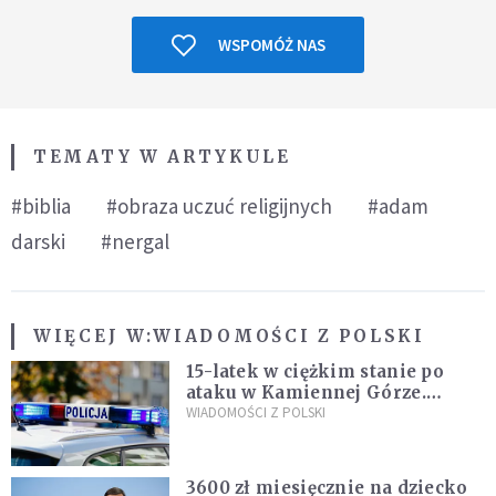
WSPOMÓŻ NAS
TEMATY W ARTYKULE
#biblia
#obraza uczuć religijnych
#adam
darski
#nergal
WIĘCEJ W:
WIADOMOŚCI Z POLSKI
15-latek w ciężkim stanie po
ataku w Kamiennej Górze.
Policja zatrzymała dwóch
WIADOMOŚCI Z POLSKI
nastolatków
3600 zł miesięcznie na dziecko