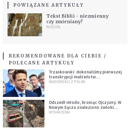
POWIĄZANE ARTYKUŁY
Tekst Biblii - niezmienny
czy zmieniany?
KOŚCIÓŁ
REKOMENDOWANE DLA CIEBIE /
POLECANE ARTYKUŁY
Trzaskowski: dokonaliśmy pierwszej
transkrypcji małżeństw
jednopłciowych. “Tak jak
WIADOMOŚCI Z POLSKI
zapowiadałem, bez zwłoki,
natychmiast”
Odszedł młodo, broniąc Ojczyzny. W
Nowym Sączu znaleziono zwłoki
mężczyzny z czasów potopu
WYDARZENIA
szwedzkiego