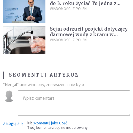
do 3. roku życia? To jedna z
propozycji programu "Rozwój
WIADOMOŚCI Z POLSKI
Plus"
Sejm odrzucił projekt dotyczący
darmowej wody z kranu w
restauracjach
WIADOMOŚCI Z POLSKI
SKOMENTUJ ARTYKUŁ
"Nergal" uniewinniony, znieważenia nie było
Zaloguj się
lub
skomentuj jako Gość
Twój komentarz będzie moderowany