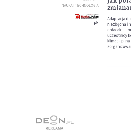
Jak pora
NAUKA I TECHNOLOGIA
zmiana
Adaptacja do 
pk
niezbędna i 
opłacalna - 
uczestnicy k
klimat - piln
zorganizowan