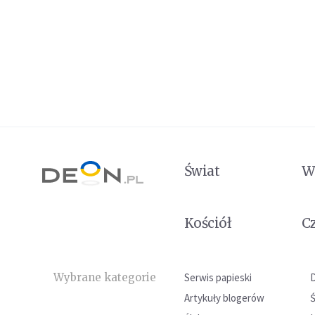
Świat
W
Kościół
C
Wybrane kategorie
Serwis papieski
Artykuły blogerów