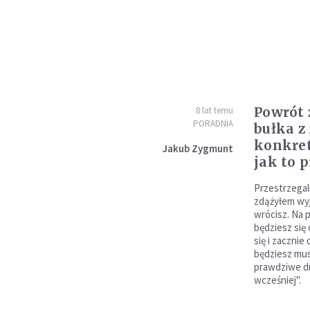
Powrót 
8 lat temu
PORADNIA
bułka z
konkre
Jakub Zygmunt
jak to p
Przestrzegal
zdążyłem wyj
wrócisz. Na 
będziesz się
się i zacznie
będziesz mus
prawdziwe dr
wcześniej".