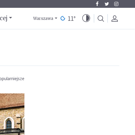
11
°
cej
Warszawa
opularniejsze