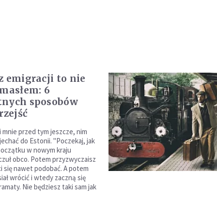
z emigracji to nie
 masłem: 6
tnych sposobów
rzejść
i mnie przed tym jeszcze, nim
echać do Estonii. "Poczekaj, jak
początku w nowym kraju
 czuł obco. Potem przyzwyczaisz
 ci się nawet podobać. A potem
iał wrócić i wtedy zaczną się
amaty. Nie będziesz taki sam jak