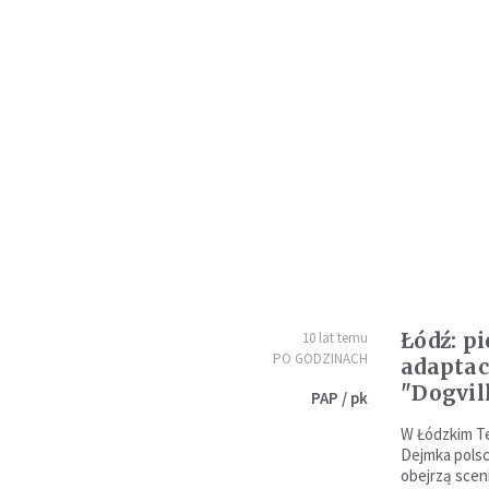
Łódź: p
10 lat temu
PO GODZINACH
adaptac
"Dogvil
PAP / pk
W Łódzkim T
Dejmka polsc
obejrzą scen