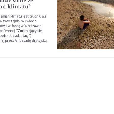
dzić sobie ze
mi klimatu?
zmian klimatu jest trudna, ale
najzwyczajniej w świecie
mówili w środę w Warszawie
onferencji "Zmieniający się
a potrzeba adaptacji",
ej przez Ambasadę Brytyjską.