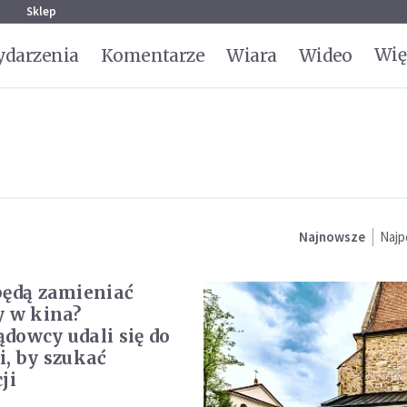
g
Sklep
Wię
darzenia
Komentarze
Wiara
Wideo
Najnowsze
Najp
będą zamieniać
y w kina?
dowcy udali się do
i, by szukać
ji