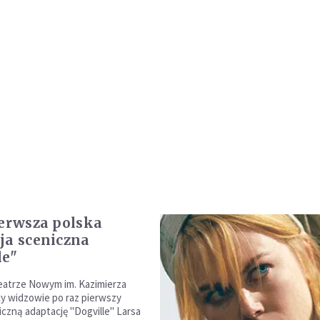
ierwsza polska
ja sceniczna
le"
eatrze Nowym im. Kazimierza
y widzowie po raz pierwszy
iczną adaptację "Dogville" Larsa