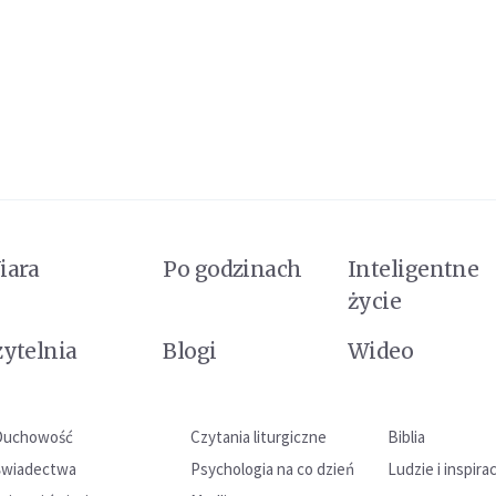
iara
Po godzinach
Inteligentne
życie
zytelnia
Blogi
Wideo
Duchowość
Czytania liturgiczne
Biblia
Świadectwa
Psychologia na co dzień
Ludzie i inspira