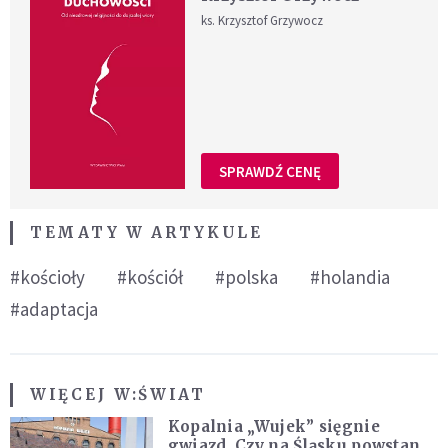
ks. Krzysztof Grzywocz
SPRAWDŹ CENĘ
TEMATY W ARTYKULE
#kościoły
#kościół
#polska
#holandia
#adaptacja
WIĘCEJ W:
ŚWIAT
Kopalnia „Wujek” sięgnie
gwiazd. Czy na Śląsku powstanie