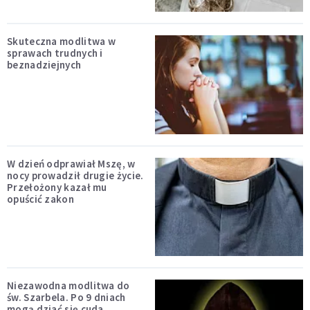
Skuteczna modlitwa w
sprawach trudnych i
beznadziejnych
W dzień odprawiał Mszę, w
nocy prowadził drugie życie.
Przełożony kazał mu
opuścić zakon
Niezawodna modlitwa do
św. Szarbela. Po 9 dniach
mogą dziać się cuda