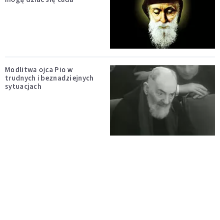
Modlitwa ojca Pio w
trudnych i beznadziejnych
sytuacjach