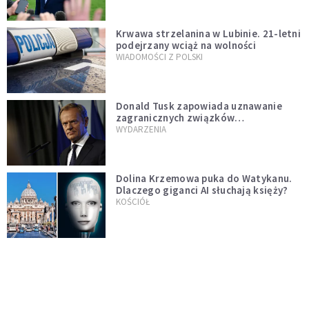
Krwawa strzelanina w Lubinie. 21-letni
podejrzany wciąż na wolności
WIADOMOŚCI Z POLSKI
Donald Tusk zapowiada uznawanie
zagranicznych związków
jednopłciowych. "Państwo oblało ten
WYDARZENIA
test"
Dolina Krzemowa puka do Watykanu.
Dlaczego giganci AI słuchają księży?
KOŚCIÓŁ