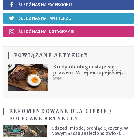
ŚLEDŹ NAS NA FACEBOOKU
ŚLEDŹ NAS NA TWITTERZE
ŚLEDŹ NAS NA INSTAGRAMIE
POWIĄZANE ARTYKUŁY
Kiedy ideologia staje się
prawem. W tej europejskiej
stolicy zakazano reklam
ŚWIAT
mięsa i paliw kopalnych
REKOMENDOWANE DLA CIEBIE /
POLECANE ARTYKUŁY
Odszedł młodo, broniąc Ojczyzny. W
Nowym Sączu znaleziono zwłoki