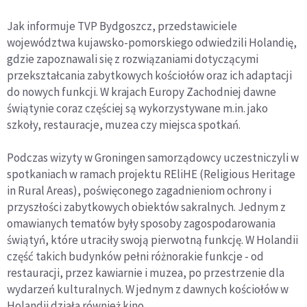
Jak informuje TVP Bydgoszcz, przedstawiciele
województwa kujawsko-pomorskiego odwiedzili Holandię,
gdzie zapoznawali się z rozwiązaniami dotyczącymi
przekształcania zabytkowych kościołów oraz ich adaptacji
do nowych funkcji. W krajach Europy Zachodniej dawne
świątynie coraz częściej są wykorzystywane m.in. jako
szkoły, restauracje, muzea czy miejsca spotkań.
Podczas wizyty w Groningen samorządowcy uczestniczyli w
spotkaniach w ramach projektu REliHE (Religious Heritage
in Rural Areas), poświęconego zagadnieniom ochrony i
przyszłości zabytkowych obiektów sakralnych. Jednym z
omawianych tematów były sposoby zagospodarowania
świątyń, które utraciły swoją pierwotną funkcję. W Holandii
część takich budynków pełni różnorakie funkcje - od
restauracji, przez kawiarnie i muzea, po przestrzenie dla
wydarzeń kulturalnych. W jednym z dawnych kościołów w
Holandii działa również kino.