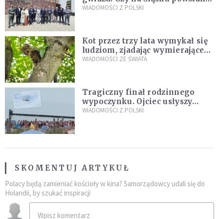
„Dolina Krzemowa”?
WIADOMOŚCI Z POLSKI
Kot przez trzy lata wymykał się
ludziom, zjadając wymierające
kaczki. W końcu popełnił
WIADOMOŚCI ZE ŚWIATA
fatalny błąd
Tragiczny finał rodzinnego
wypoczynku. Ojciec usłyszy
zarzuty
WIADOMOŚCI Z POLSKI
SKOMENTUJ ARTYKUŁ
Polacy będą zamieniać kościoły w kina? Samorządowcy udali się do
Holandii, by szukać inspiracji