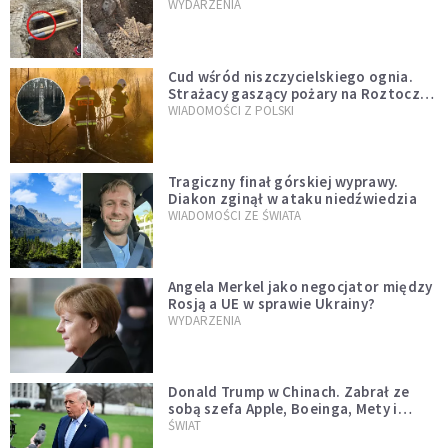
mężczyzny z czasów potopu
WYDARZENIA
szwedzkiego
Cud wśród niszczycielskiego ognia.
Strażacy gaszący pożary na Roztoczu
opublikowali niezwykłe zdjęcie
WIADOMOŚCI Z POLSKI
Tragiczny finał górskiej wyprawy.
Diakon zginął w ataku niedźwiedzia
WIADOMOŚCI ZE ŚWIATA
Angela Merkel jako negocjator między
Rosją a UE w sprawie Ukrainy?
WYDARZENIA
Donald Trump w Chinach. Zabrał ze
sobą szefa Apple, Boeinga, Mety i
Muska
ŚWIAT