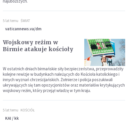
najuboższych.
5 lat temu
ŚWIAT
vaticannews.va/dm
Wojskowy reżim w
Birmie atakuje kościoły
W ostatnich dniach birmańskie siły bezpieczeństwa, przeprowadziły
kolejne rewizje w budynkach należących do Kościoła katolickiego i
innych wyznań chrześcijańskich. Żołnierze i policja poszukiwali
ukrywających się tam opozycjonistów oraz materiałów krytykujących
wojskowy reżim, który przejął władzę w tym kraju.
5 lat temu
KOŚCIÓŁ
KAI / kk