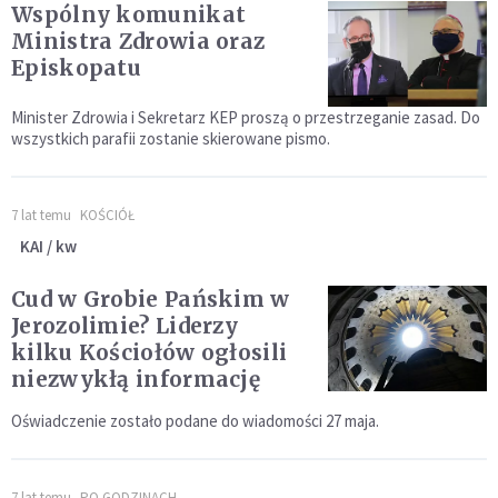
Wspólny komunikat
Ministra Zdrowia oraz
Episkopatu
Minister Zdrowia i Sekretarz KEP proszą o przestrzeganie zasad. Do
wszystkich parafii zostanie skierowane pismo.
7 lat temu
KOŚCIÓŁ
KAI / kw
Cud w Grobie Pańskim w
Jerozolimie? Liderzy
kilku Kościołów ogłosili
niezwykłą informację
Oświadczenie zostało podane do wiadomości 27 maja.
7 lat temu
PO GODZINACH