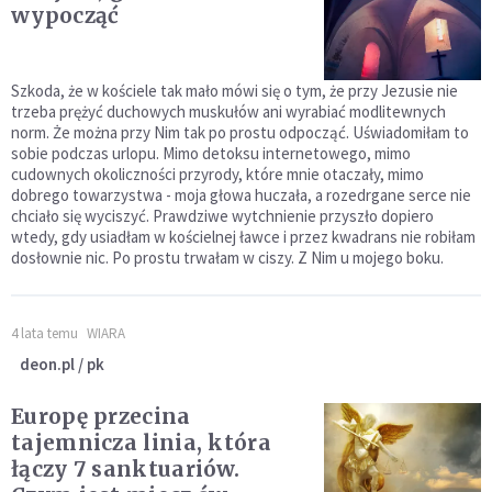
wypocząć
Szkoda, że w kościele tak mało mówi się o tym, że przy Jezusie nie
trzeba prężyć duchowych muskułów ani wyrabiać modlitewnych
norm. Że można przy Nim tak po prostu odpocząć. Uświadomiłam to
sobie podczas urlopu. Mimo detoksu internetowego, mimo
cudownych okoliczności przyrody, które mnie otaczały, mimo
dobrego towarzystwa - moja głowa huczała, a rozedrgane serce nie
chciało się wyciszyć. Prawdziwe wytchnienie przyszło dopiero
wtedy, gdy usiadłam w kościelnej ławce i przez kwadrans nie robiłam
dosłownie nic. Po prostu trwałam w ciszy. Z Nim u mojego boku.
4 lata temu
WIARA
deon.pl / pk
Europę przecina
tajemnicza linia, która
łączy 7 sanktuariów.