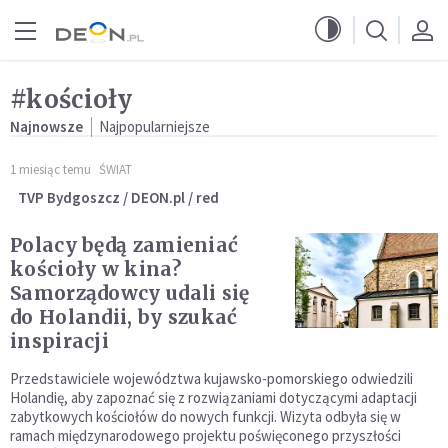
Przejdź do menu głównego
Przejdź do treści
#kościoły
Najnowsze
Najpopularniejsze
1 miesiąc temu
ŚWIAT
TVP Bydgoszcz / DEON.pl / red
Polacy będą zamieniać
kościoły w kina?
Samorządowcy udali się
do Holandii, by szukać
inspiracji
Przedstawiciele województwa kujawsko-pomorskiego odwiedzili
Holandię, aby zapoznać się z rozwiązaniami dotyczącymi adaptacji
zabytkowych kościołów do nowych funkcji. Wizyta odbyła się w
ramach międzynarodowego projektu poświęconego przyszłości