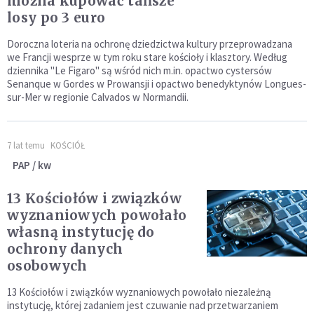
można kupować tańsze
losy po 3 euro
Doroczna loteria na ochronę dziedzictwa kultury przeprowadzana
we Francji wesprze w tym roku stare kościoły i klasztory. Według
dziennika "Le Figaro" są wśród nich m.in. opactwo cystersów
Senanque w Gordes w Prowansji i opactwo benedyktynów Longues-
sur-Mer w regionie Calvados w Normandii.
7 lat temu
KOŚCIÓŁ
PAP / kw
13 Kościołów i związków
wyznaniowych powołało
własną instytucję do
ochrony danych
osobowych
13 Kościołów i związków wyznaniowych powołało niezależną
instytucję, której zadaniem jest czuwanie nad przetwarzaniem