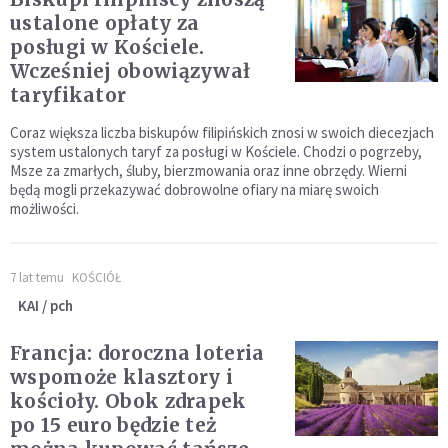
ustalone opłaty za
posługi w Kościele.
Wcześniej obowiązywał
taryfikator
Coraz większa liczba biskupów filipińskich znosi w swoich diecezjach
system ustalonych taryf za posługi w Kościele. Chodzi o pogrzeby,
Msze za zmarłych, śluby, bierzmowania oraz inne obrzędy. Wierni
będą mogli przekazywać dobrowolne ofiary na miarę swoich
możliwości.
7 lat temu
KOŚCIÓŁ
KAI / pch
Francja: doroczna loteria
wspomoże klasztory i
kościoły. Obok zdrapek
po 15 euro będzie też