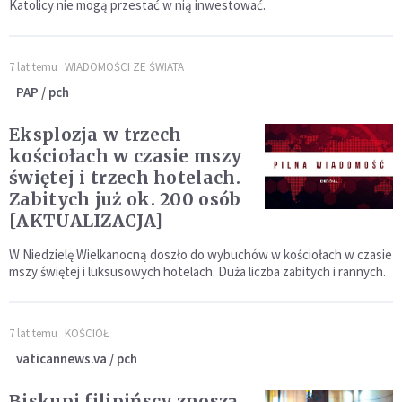
Katolicy nie mogą przestać w nią inwestować.
7 lat temu
WIADOMOŚCI ZE ŚWIATA
PAP / pch
Eksplozja w trzech
kościołach w czasie mszy
świętej i trzech hotelach.
Zabitych już ok. 200 osób
[AKTUALIZACJA]
W Niedzielę Wielkanocną doszło do wybuchów w kościołach w czasie
mszy świętej i luksusowych hotelach. Duża liczba zabitych i rannych.
7 lat temu
KOŚCIÓŁ
vaticannews.va / pch
Biskupi filipińscy znoszą