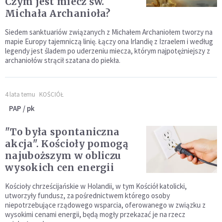
Czym jest miecz św.
Michała Archanioła?
Siedem sanktuariów związanych z Michałem Archaniołem tworzy na
mapie Europy tajemniczą linię. Łączy ona Irlandię z Izraelem i według
legendy jest śladem po uderzeniu miecza, którym najpotężniejszy z
archaniołów strącił szatana do piekła.
4 lata temu
KOŚCIÓŁ
PAP / pk
"To była spontaniczna
akcja". Kościoły pomogą
najuboższym w obliczu
wysokich cen energii
Kościoły chrześcijańskie w Holandii, w tym Kościół katolicki,
utworzyły fundusz, za pośrednictwem którego osoby
niepotrzebujące rządowego wsparcia, oferowanego w związku z
wysokimi cenami energii, będą mogły przekazać je na rzecz