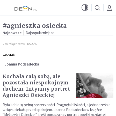
Przejdź do menu głównego
Przejdź do treści
#agnieszka osiecka
Najnowsze
Najpopularniejsze
2 miesiące temu
KSIĄŻKI
Joanna Podsadecka
Kochała całą sobą, ale
pozostała niespokojnym
duchem. Intymny portret
Agnieszki Osieckiej
Była kobietą pełną sprzeczności. Pragnęła bliskości, a jednocześnie
wciąż uciekała przed spokojem. Joanna Podsadecka w książce
"Mężczyźni Osieckiej" kreśli poruszający portret poetki rozdartej