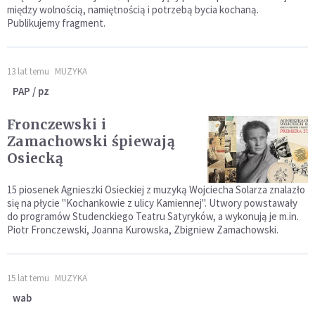
między wolnością, namiętnością i potrzebą bycia kochaną.
Publikujemy fragment.
13 lat temu
MUZYKA
PAP / pz
Fronczewski i
Zamachowski śpiewają
Osiecką
15 piosenek Agnieszki Osieckiej z muzyką Wojciecha Solarza znalazło
się na płycie "Kochankowie z ulicy Kamiennej". Utwory powstawały
do programów Studenckiego Teatru Satyryków, a wykonują je m.in.
Piotr Fronczewski, Joanna Kurowska, Zbigniew Zamachowski.
15 lat temu
MUZYKA
wab