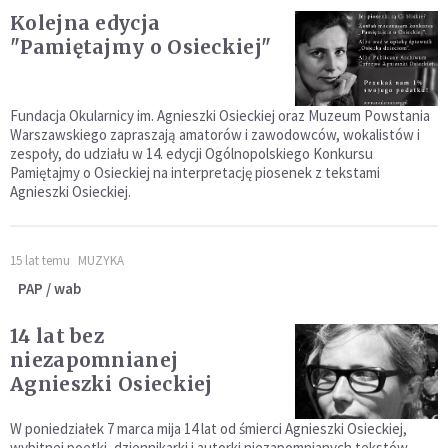
Kolejna edycja
"Pamiętajmy o Osieckiej"
Fundacja Okularnicy im. Agnieszki Osieckiej oraz Muzeum Powstania
Warszawskiego zapraszają amatorów i zawodowców, wokalistów i
zespoły, do udziału w 14. edycji Ogólnopolskiego Konkursu
Pamiętajmy o Osieckiej na interpretację piosenek z tekstami
Agnieszki Osieckiej.
15 lat temu
MUZYKA
PAP / wab
14 lat bez
niezapomnianej
Agnieszki Osieckiej
W poniedziałek 7 marca mija 14 lat od śmierci Agnieszki Osieckiej,
wybitnej poetki, dziennikarki i autorki niezapomnianych tekstów