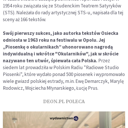
1954 roku związała się ze Studenckim Teatrem Satyryków
(STS). Należała do rady artystycznej STS-u, napisała dla tej
sceny aż 166 tekstów.
Swój pierwszy sukces, jako autorka tekstów Osiecka
odniosła w 1963 roku na festiwalu w Opolu. Jej
„Piosenkę o okularnikach” uhonorowano nagrodą
indywidualną i wkrótce "Okularników", jak w skrócie
nazywano ten utwór, śpiewała cała Polska.
Przez
siedem lat prowadziła w Polskim Radiu "Radiowe Studio
Piosenki", które wydało ponad 500 piosenek i wypromowało
wiele gwiazd polskiej estrady, m.in. Ewę Demarczyk, Marylę
Rodowicz, Wojciecha Młynarskiego, Łucję Prus.
DEON.PL POLECA