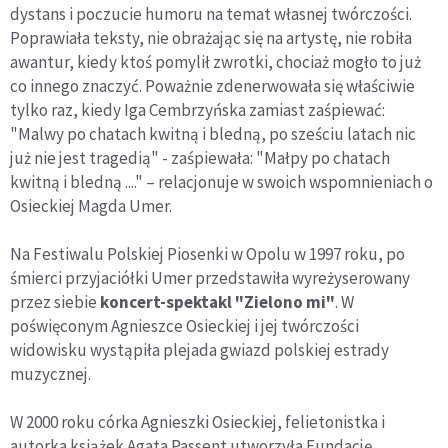
dystans i poczucie humoru na temat własnej twórczości.
Poprawiała teksty, nie obrażając się na artystę, nie robiła
awantur, kiedy ktoś pomylił zwrotki, chociaż mogło to już
co innego znaczyć. Poważnie zdenerwowała się właściwie
tylko raz, kiedy Iga Cembrzyńska zamiast zaśpiewać:
"Malwy po chatach kwitną i bledną, po sześciu latach nic
już nie jest tragedią" - zaśpiewała: "Małpy po chatach
kwitną i bledną ...." – relacjonuje w swoich wspomnieniach o
Osieckiej Magda Umer.
Na Festiwalu Polskiej Piosenki w Opolu w 1997 roku, po
śmierci przyjaciółki Umer przedstawiła wyreżyserowany
przez siebie
koncert-spektakl "Zielono mi"
. W
poświęconym Agnieszce Osieckiej i jej twórczości
widowisku wystąpiła plejada gwiazd polskiej estrady
muzycznej.
W 2000 roku córka Agnieszki Osieckiej, felietonistka i
autorka książek Agata Passent utworzyła Fundację