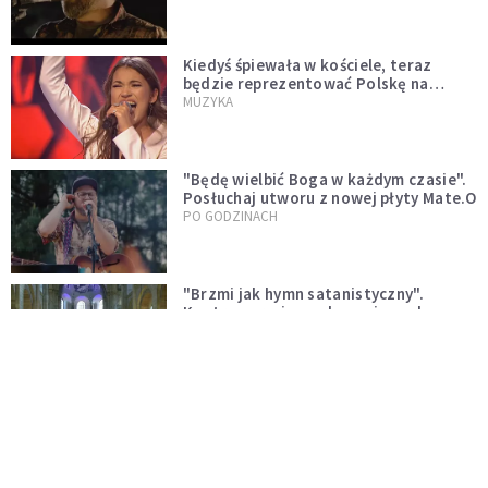
Kiedyś śpiewała w kościele, teraz
będzie reprezentować Polskę na
Eurowizji. Zobaczcie jej występ
MUZYKA
"Będę wielbić Boga w każdym czasie".
Posłuchaj utworu z nowej płyty Mate.O
PO GODZINACH
"Brzmi jak hymn satanistyczny".
Kontrowersyjne wykonanie psalmu
podczas mszy w Kolonii rozsierdziło
KOŚCIÓŁ
internautów
Zobacz drugi występ "przebojowej"
siostry Cristiny
MUZYKA