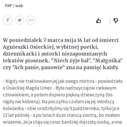
PAP / wab
W poniedziałek 7 marca mija 14 lat od śmierci
Agnieszki Osieckiej, wybitnej poetki,
dziennikarki i autorki niezapomnianych
tekstów piosenek. "Niech żyje bal", "Małgośka"
czy "Ach panie, panowie" zna na pamięć każdy.
- Nigdy nie traktowałam jej jak swego mistrza - powiedziała
o Osieckiej Magda Umer. - Była nadzwyczajnie ciekawym
człowiekiem, a potem dopiero piękną dziewczyną (bo
nigdy nie kobietą). Na początku czułam się jej młodszą
koleżanką - obie urodziłyśmy się 9 października, tylko ja o
13 lat później - a po latach dużo starszą siostrą, bo miałam
wrażenie, że ja staję się coraz bardziej dojrzałą osobą, a ona