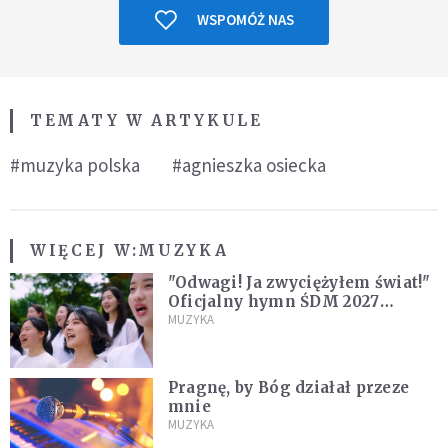
WSPOMÓŻ NAS
TEMATY W ARTYKULE
#muzyka polska
#agnieszka osiecka
WIĘCEJ W:
MUZYKA
"Odwagi! Ja zwyciężyłem świat!"
Oficjalny hymn ŚDM 2027
zaprezentowany
MUZYKA
Pragnę, by Bóg działał przeze
mnie
MUZYKA