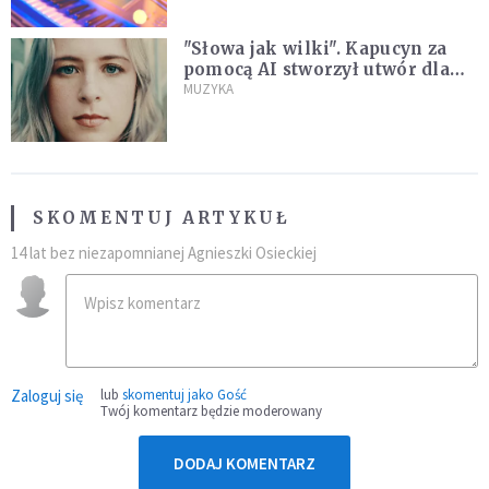
"Słowa jak wilki". Kapucyn za
pomocą AI stworzył utwór dla
wszystkich, którzy doświadczają
MUZYKA
hejtu
SKOMENTUJ ARTYKUŁ
14 lat bez niezapomnianej Agnieszki Osieckiej
Zaloguj się
lub
skomentuj jako Gość
Twój komentarz będzie moderowany
DODAJ KOMENTARZ