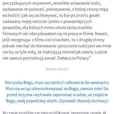
początkującym reżyserem, wszelkie ustawianie ludzi,
wydawanie im poleceń, pokazywanie, z której strony mają
wchodzić i jak się zachowywać, to był po prostu gwałt
zadawany mojej naturze i jeden z poważniejszych
powodów, dla których mimo ukończenia studiów
filmowych nie zdecydowałam się na pracę w filmie. Nawet,
jeśli rezygnując z filmu coś straciłam, to z drugiej strony
jednak niechęć do kierowania i pouczania ludzi jest we mnie
cechą na tyle miłą, że traktuję ją niemal jak zaletę. Ludzie
nie zawsze potrzebują porad. Zwłaszcza Polacy."
DEON.PL POLECA
Kto szuka Boga, musi się zwrócić całkowicie do wewnątrz.
Musi się wciąż ukierunkowywać na Boga, zawsze mieć Go
przed oczyma i wytrwale zapominać o sobie, aż znajdzie
Boga, swój prawdziwy skarb. (Sprawdź:
Rozwój duchowy
)
W czasie studiów zaczęła publikować reportaże i eseje. W