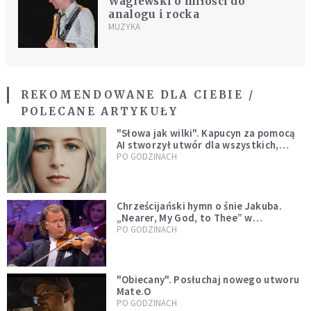
Waglewski o miłości do
analogu i rocka
MUZYKA
REKOMENDOWANE DLA CIEBIE /
POLECANE ARTYKUŁY
"Słowa jak wilki". Kapucyn za pomocą
AI stworzył utwór dla wszystkich,
którzy doświadczają hejtu
PO GODZINACH
Chrześcijański hymn o śnie Jakuba.
„Nearer, My God, to Thee” w
wykonaniu André Rieu [WIDEO]
PO GODZINACH
"Obiecany". Posłuchaj nowego utworu
Mate.O
PO GODZINACH