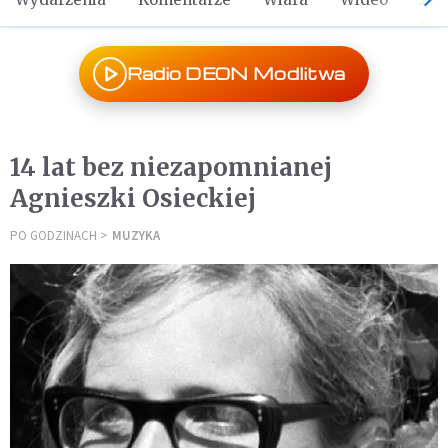
Radio DEON Modlitwa
14 lat bez niezapomnianej
Agnieszki Osieckiej
PO GODZINACH
MUZYKA