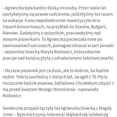
- Agnieszka była bardzo bliską mi osobą. Przez wiele lat
spotykałyśmy się prawie codziennie, jeździłyśmy też razem
na wakacje. A ona niejednokrotnie towarzyszyła mi w
trasach koncertowych, na przykład do Stanów, Bułgarii,
Niemiec. Gadałyśmy o wszystkim, pracowałyśmy nad
nowymi piosenkami. To Agnieszka pocieszała mnie po
zawirowaniach sercowych, pomagała obracać w żart porażki
- wspomina Osiecką Maryla Rodowicz, która obecnie
pracuje nad kolejną płytą z odnalezionymi tekstami poetki.
- Na razie piosenek jest za dużo, ale to dobrze, bo będzie
wybór. Teksty pochodzą z różnych lat, na ogół z 70. Płyta
muzycznie będzie popowa, balladowa. Chciałabym zdążyć z
nią przed świętami Bożego Narodzenia - zapowiada
Rodowicz.
Serdeczna przyjaźń łączyła też Agnieszkę Osiecką z Magdę
Umer. - Była mistrzynią tolerancji. Najbardziej lubiłam jej