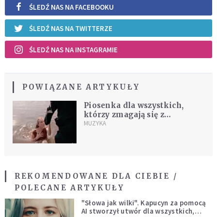
ŚLEDŹ NAS NA FACEBOOKU
ŚLEDŹ NAS NA TWITTERZE
ŚLEDŹ NAS NA INSTAGRAMIE
POWIĄZANE ARTYKUŁY
Piosenka dla wszystkich,
którzy zmagają się z
grzechem. Posłuchaj, a
MUZYKA
napełnisz się mocą [MUZYKA]
REKOMENDOWANE DLA CIEBIE /
POLECANE ARTYKUŁY
"Słowa jak wilki". Kapucyn za pomocą
AI stworzył utwór dla wszystkich,