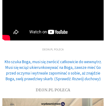
DEON.PL POLECA
Kto szuka Boga, musi się zwrócić całkowicie do wewnątrz.
Musi się wciąż ukierunkowywać na Boga, zawsze mieć Go
przed oczyma i wytrwale zapominać o sobie, aż znajdzie
Boga, swój prawdziwy skarb. (Sprawdź:
Rozwój duchowy
)
DEON.PL POLECA