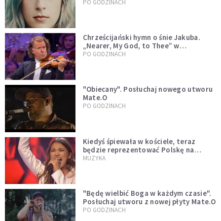
którzy doświadczają hejtu
PO GODZINACH
Chrześcijański hymn o śnie Jakuba.
„Nearer, My God, to Thee” w
wykonaniu André Rieu [WIDEO]
PO GODZINACH
"Obiecany". Posłuchaj nowego utworu
Mate.O
PO GODZINACH
Kiedyś śpiewała w kościele, teraz
będzie reprezentować Polskę na
Eurowizji. Zobaczcie jej występ
MUZYKA
"Będę wielbić Boga w każdym czasie".
Posłuchaj utworu z nowej płyty Mate.O
PO GODZINACH