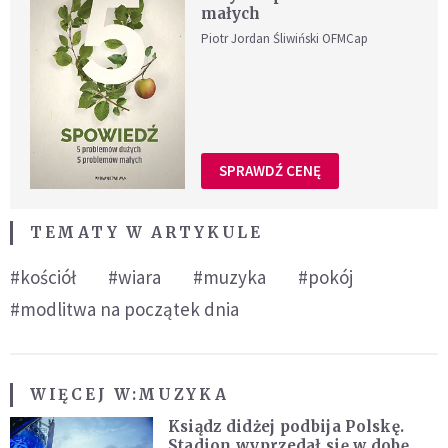
małych
Piotr Jordan Śliwiński OFMCap
SPRAWDŹ CENĘ
TEMATY W ARTYKULE
#kościół
#wiara
#muzyka
#pokój
#modlitwa na początek dnia
WIĘCEJ W:
MUZYKA
Ksiądz didżej podbija Polskę.
Stadion wyprzedał się w dobę