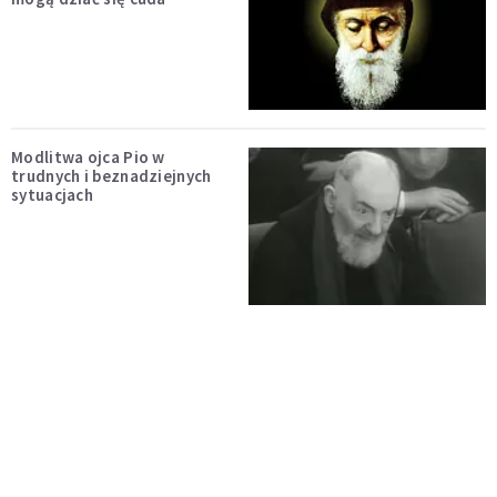
Modlitwa ojca Pio w
trudnych i beznadziejnych
sytuacjach