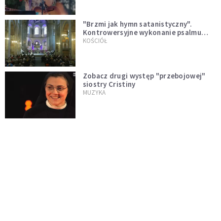
"Brzmi jak hymn satanistyczny".
Kontrowersyjne wykonanie psalmu
podczas mszy w Kolonii rozsierdziło
KOŚCIÓŁ
internautów
Zobacz drugi występ "przebojowej"
siostry Cristiny
MUZYKA