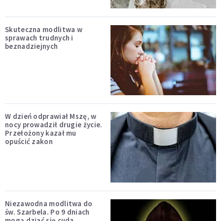
Skuteczna modlitwa w
sprawach trudnych i
beznadziejnych
W dzień odprawiał Mszę, w
nocy prowadził drugie życie.
Przełożony kazał mu
opuścić zakon
Niezawodna modlitwa do
św. Szarbela. Po 9 dniach
mogą dziać się cuda