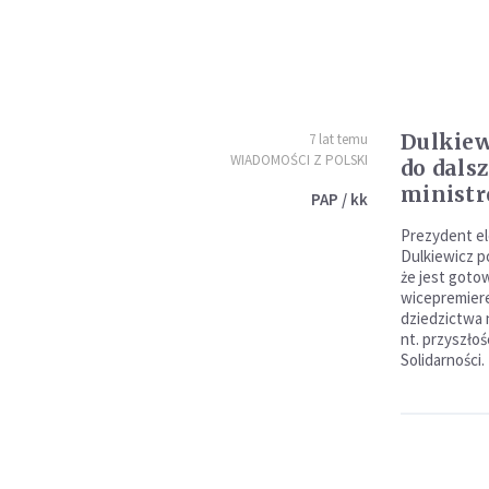
Dulkiew
7 lat temu
WIADOMOŚCI Z POLSKI
do dals
ministr
PAP / kk
Prezydent el
Dulkiewicz p
że jest goto
wicepremiere
dziedzictwa
nt. przyszło
Solidarności.