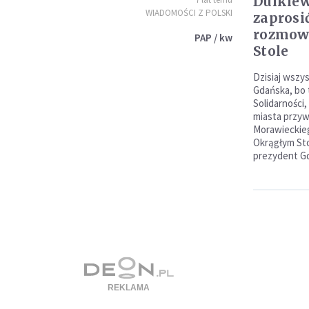
Dulkiew
WIADOMOŚCI Z POLSKI
zaprosi
rozmow
PAP / kw
Stole
Dzisiaj wszy
Gdańska, bo 
Solidarności,
miasta przyw
Morawieckieg
Okrągłym Sto
prezydent Gd