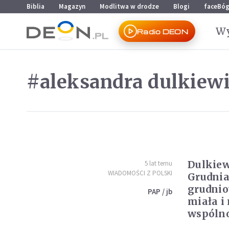
Przejdź do menu głównego
Przejdź do treści
Biblia
Magazyn
Modlitwa w drodze
Blogi
faceBó
Wy
Radio DEON
#aleksandra dulkiew
Dulkiew
5 lat temu
WIADOMOŚCI Z POLSKI
Grudnia
grudnio
PAP / jb
miała i
wspóln