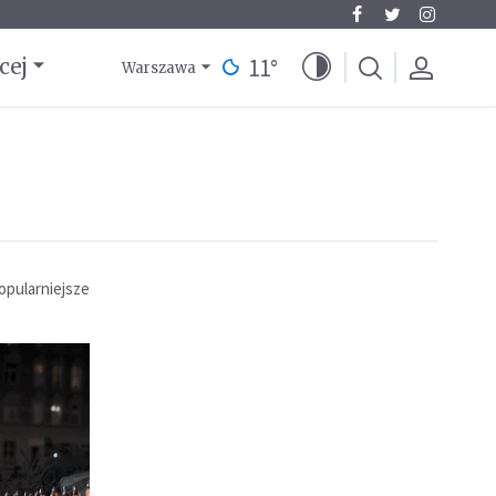
11
°
cej
Warszawa
opularniejsze