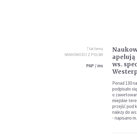
Naukowc
7 lat temu
WIADOMOŚCI Z POLSKI
apelują
ws. spe
PAP / ms
Westerp
Ponad 130 na
podpisało si
o zawetowani
miejskie ter
przejść pod 
należy do ws
- napisano m.i