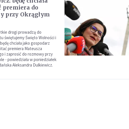
icz: będę chciała
ć premiera do
y przy Okrągłym
stkie drogi prowadzą do
tu świętujemy Święto Wolności i
 będę chciała jako gospodarz
itać premiera Mateusza
o i zaprosić do rozmowy przy
le - powiedziała w poniedziałek
ańska Aleksandra Dulkiewicz.