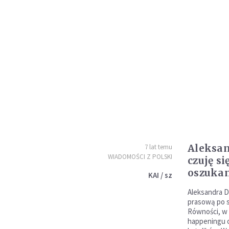
Aleksan
7 lat temu
WIADOMOŚCI Z POLSKI
czuję si
oszuka
KAI / sz
Aleksandra D
prasową po s
Równości, w 
happeningu o