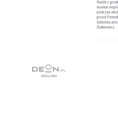
Każda z grud
wymiar wspól
podczas obch
przed Pomni
Gdańsku pre
Dulkiewicz.