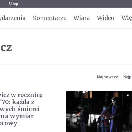
g
Sklep
Wię
darzenia
Komentarze
Wiara
Wideo
icz
Najnowsze
Najp
icz w rocznicę
'70: każda z
wych śmierci
 ma wymiar
otowy