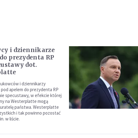
y i dziennikarze
 do prezydenta RP
custawy dot.
latte
ukowców i dziennikarzy
ę pod apelem do prezydenta RP
e specustawy, w efekcie której
eny na Westerplatte mogą
kuratelę państwa. Westerplatte
zystkich i tak powinno pozostać
n. w liście.