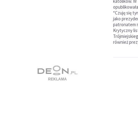
katolików. W 
opublikowała
“Czuję się t
jako prezyde
patronatem m
Krytyczny li
Trójmiejskie
również prez