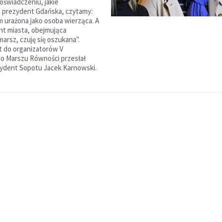
oświadczeniu, jakie
 prezydent Gdańska, czytamy:
ym urażona jako osoba wierząca. A
nt miasta, obejmująca
arsz, czuję się oszukana".
st do organizatorów V
go Marszu Równości przesłał
ydent Sopotu Jacek Karnowski.