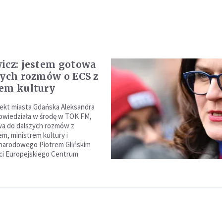
icz: jestem gotowa
zych rozmów o ECS z
em kultury
ekt miasta Gdańska Aleksandra
owiedziała w środę w TOK FM,
wa do dalszych rozmów z
m, ministrem kultury i
 narodowego Piotrem Glińskim
ści Europejskiego Centrum