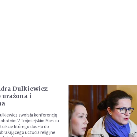
dra Dulkiewicz:
ę urażona i
na
ulkiewicz zwołała konferencję
obotnim V Trójmiejskim Marszu
trakcie którego doszło do
brażającego uczucia religijne