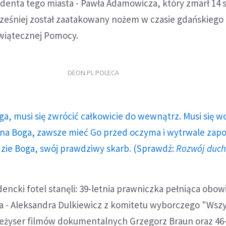
denta tego miasta - Pawła Adamowicza, który zmarł 14 s
ześniej został zaatakowany nożem w czasie gdańskiego 
Świątecznej Pomocy.
DEON.PL POLECA
ga, musi się zwrócić całkowicie do wewnątrz. Musi się w
a Boga, zawsze mieć Go przed oczyma i wytrwale zap
dzie Boga, swój prawdziwy skarb. (Sprawdź:
Rozwój duc
encki fotel stanęli: 39-letnia prawniczka pełniąca obow
 - Aleksandra Dulkiewicz z komitetu wyborczego "Wszy
reżyser filmów dokumentalnych Grzegorz Braun oraz 46-