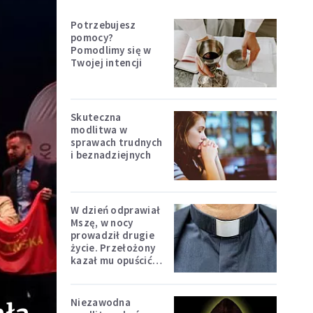
Potrzebujesz
pomocy?
Pomodlimy się w
Twojej intencji
Skuteczna
modlitwa w
sprawach trudnych
i beznadziejnych
W dzień odprawiał
Mszę, w nocy
prowadził drugie
życie. Przełożony
kazał mu opuścić
zakon
Niezawodna