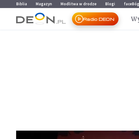
Przejdź do menu głównego
Przejdź do treści
Biblia
Magazyn
Modlitwa w drodze
Blogi
faceBó
Wy
Radio DEON