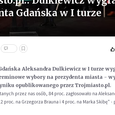
to.pl.: Dulkiewicz wygr
ta Gdańska w I turze
 Gdańska Aleksandra Dulkiewicz w I turze wy
dterminowe wybory na prezydenta miasta - w
niku opublikowanego przez Trojmiasto.pl.
tanych przez nas osób, 84 proc. zagłosowało na Aleksan
2 proc. na Grzegorza Brauna i 4 proc. na Marka Skibę" - 