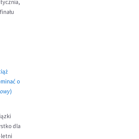
tycznia,
finału
ciąż
ominać o
howy
)
iązki
stko dla
letni