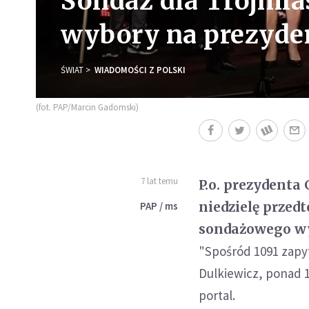
Sondaż dla Trojmias
wybory na prezyden
ŚWIAT
WIADOMOŚCI Z POLSKI
(fot. PAP/Marcin Gadomski)
7 lat temu
P.o. prezydenta
niedzielę prze
PAP / ms
sondażowego wy
"Spośród 1091 zapy
Dulkiewicz, ponad 1
portal.