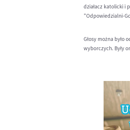
działacz katolicki 
"Odpowiedzialni-Gd
Głosy można było o
wyborczych. Były on