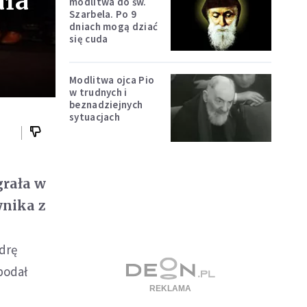
ała
modlitwa do św.
Szarbela. Po 9
dniach mogą dziać
się cuda
Modlitwa ojca Pio
w trudnych i
beznadziejnych
sytuacjach
grała w
ynika z
drę
podał