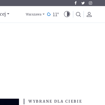
11
°
cej
Warszawa
WYBRANE DLA CIEBIE