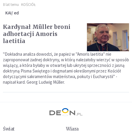
8 lat temu
KOŚCIÓŁ
KAI/ ed
Kardynał Müller broni
adhortacji Amoris
laetitia
"Dokładna analiza dowodzi, że papież w "Amoris laetitia" nie
zaproponował żadnej doktryny, w którą należałoby wierzyć w sposób
wiążący, a która byłaby w otwartej lub ukrytej sprzeczności z jasną
doktryną Pisma Świętego i dogmatami określonymi przez Kościół
dotyczącymi sakramentów małżeństwa, pokuty i Eucharystii" -
napisał kard. Georg Ludwig Műller.
Świat
Wiara