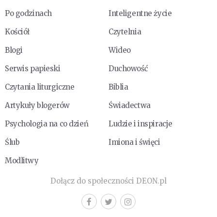
Po godzinach
Inteligentne życie
Kościół
Czytelnia
Blogi
Wideo
Serwis papieski
Duchowość
Czytania liturgiczne
Biblia
Artykuły blogerów
Świadectwa
Psychologia na co dzień
Ludzie i inspiracje
Ślub
Imiona i święci
Modlitwy
Dołącz do społeczności DEON.pl