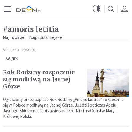
Przejdź do menu głównego
Przejdź do treści
#amoris letitia
Najnowsze
Najpopularniejsze
5 lat temu
KOŚCIÓŁ
KAI/mł
Rok Rodziny rozpocznie
się modlitwą na Jasnej
Górze
Ogłoszony przez papieża Rok Rodziny „Amoris laetitia” rozpocznie
się w Polsce modlitwą na Jasnej Górze. Już dziś podczas Apelu
Jasnogórskiego nastąpi zawierzenie rodzin i małżeństw Maryi,
Królowej Polski.