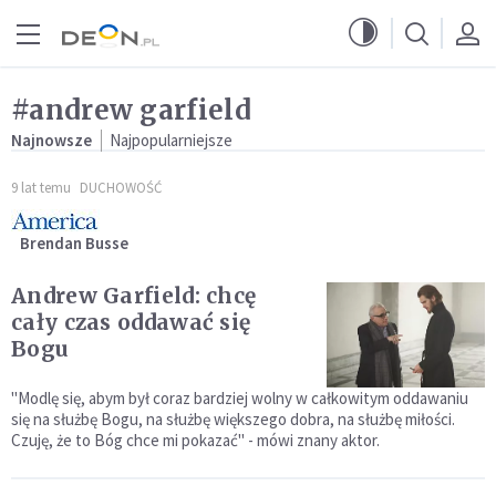
Przejdź do menu głównego
Przejdź do treści
#andrew garfield
Najnowsze
Najpopularniejsze
9 lat temu
DUCHOWOŚĆ
Brendan Busse
Andrew Garfield: chcę
cały czas oddawać się
Bogu
"Modlę się, abym był coraz bardziej wolny w całkowitym oddawaniu
się na służbę Bogu, na służbę większego dobra, na służbę miłości.
Czuję, że to Bóg chce mi pokazać" - mówi znany aktor.