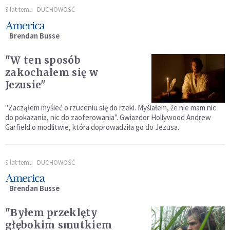
9 lat temu
DUCHOWOŚĆ
Brendan Busse
"W ten sposób
zakochałem się w
Jezusie"
"Zacząłem myśleć o rzuceniu się do rzeki. Myślałem, że nie mam nic
do pokazania, nic do zaoferowania". Gwiazdor Hollywood Andrew
Garfield o modlitwie, która doprowadziła go do Jezusa.
9 lat temu
DUCHOWOŚĆ
Brendan Busse
"Byłem przeklęty
głębokim smutkiem