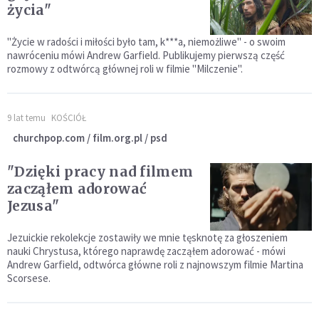
życia"
"Życie w radości i miłości było tam, k***a, niemożliwe" - o swoim
nawróceniu mówi Andrew Garfield. Publikujemy pierwszą część
rozmowy z odtwórcą głównej roli w filmie "Milczenie".
9 lat temu
KOŚCIÓŁ
churchpop.com / film.org.pl / psd
"Dzięki pracy nad filmem
zacząłem adorować
Jezusa"
Jezuickie rekolekcje zostawiły we mnie tęsknotę za głoszeniem
nauki Chrystusa, którego naprawdę zacząłem adorować - mówi
Andrew Garfield, odtwórca główne roli z najnowszym filmie Martina
Scorsese.