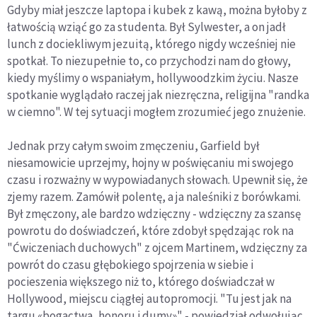
Gdyby miał jeszcze laptopa i kubek z kawą, można byłoby z
łatwością wziąć go za studenta. Był Sylwester, a on jadł
lunch z dociekliwym jezuitą, którego nigdy wcześniej nie
spotkał. To niezupełnie to, co przychodzi nam do głowy,
kiedy myślimy o wspaniałym, hollywoodzkim życiu. Nasze
spotkanie wyglądało raczej jak niezręczna, religijna "randka
w ciemno". W tej sytuacji mogłem zrozumieć jego znużenie.
Jednak przy całym swoim zmęczeniu, Garfield był
niesamowicie uprzejmy, hojny w poświęcaniu mi swojego
czasu i rozważny w wypowiadanych słowach. Upewnił się, że
zjemy razem. Zamówił polentę, a ja naleśniki z borówkami.
Był zmęczony, ale bardzo wdzięczny - wdzięczny za szansę
powrotu do doświadczeń, które zdobył spędzając rok na
"Ćwiczeniach duchowych" z ojcem Martinem, wdzięczny za
powrót do czasu głębokiego spojrzenia w siebie i
pocieszenia większego niż to, którego doświadczał w
Hollywood, miejscu ciągłej autopromocji. "Tu jest jak na
targu «bogactwa, honoru i dumy»" - powiedział odwołując