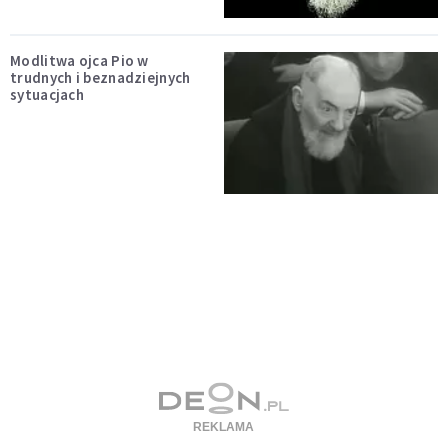
Modlitwa ojca Pio w
trudnych i beznadziejnych
sytuacjach