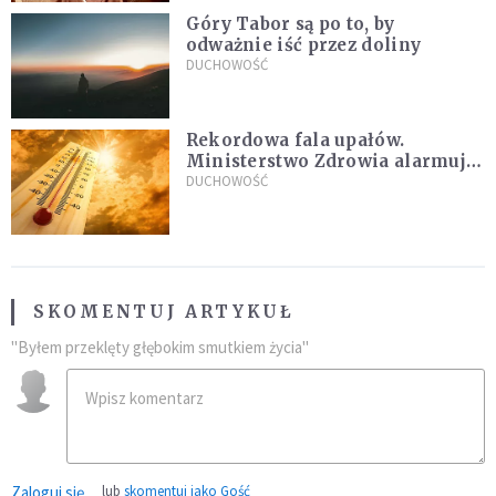
Góry Tabor są po to, by
odważnie iść przez doliny
DUCHOWOŚĆ
Rekordowa fala upałów.
Ministerstwo Zdrowia alarmuje
po doświadczeniach z czerwca
DUCHOWOŚĆ
SKOMENTUJ ARTYKUŁ
"Byłem przeklęty głębokim smutkiem życia"
Zaloguj się
lub
skomentuj jako Gość