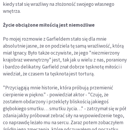
kiedy stał się wrażliwy na złożoność swojego własnego
wnętrza.
Życie obciążone miłością jest niemożliwe
Po mojej rozmowie z Garfieldem stało się dla mnie
absolutnie jasne, że on podziela tę samą wrażliwość, którą
miał Ignacy. Było także oczywiste, że jego "niezmierzony
krajobraz wewnętrzny" jest, tak jak u wielu z nas, poraniony
i bardzo delikatny. Garfield znał dobrze tęsknotę miłości i
wiedział, że czasem ta tęsknota jest torturą.
"Przyciągają mnie historie, która próbują przemienić
cierpienie w piękno." - powiedział aktor - "Czuję, że
zostałem obdarzony i przeklęty bliskością jakiegoś
głębokiego smutku… smutku życia…" - zatrzymał się w pół
zdania jakby próbował zebrać siły na wypowiedzenie tego,
co naprawdę leżało mu na sercu. Zaraz potem zobaczyłem
źródło jego zmęczenia, które odczuwałem od początku