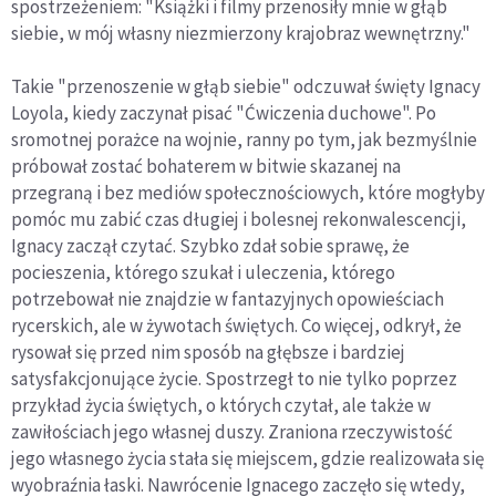
spostrzeżeniem: "Książki i filmy przenosiły mnie w głąb
siebie, w mój własny niezmierzony krajobraz wewnętrzny."
Takie "przenoszenie w głąb siebie" odczuwał święty Ignacy
Loyola, kiedy zaczynał pisać "Ćwiczenia duchowe". Po
sromotnej porażce na wojnie, ranny po tym, jak bezmyślnie
próbował zostać bohaterem w bitwie skazanej na
przegraną i bez mediów społecznościowych, które mogłyby
pomóc mu zabić czas długiej i bolesnej rekonwalescencji,
Ignacy zaczął czytać. Szybko zdał sobie sprawę, że
pocieszenia, którego szukał i uleczenia, którego
potrzebował nie znajdzie w fantazyjnych opowieściach
rycerskich, ale w żywotach świętych. Co więcej, odkrył, że
rysował się przed nim sposób na głębsze i bardziej
satysfakcjonujące życie. Spostrzegł to nie tylko poprzez
przykład życia świętych, o których czytał, ale także w
zawiłościach jego własnej duszy. Zraniona rzeczywistość
jego własnego życia stała się miejscem, gdzie realizowała się
wyobraźnia łaski. Nawrócenie Ignacego zaczęło się wtedy,