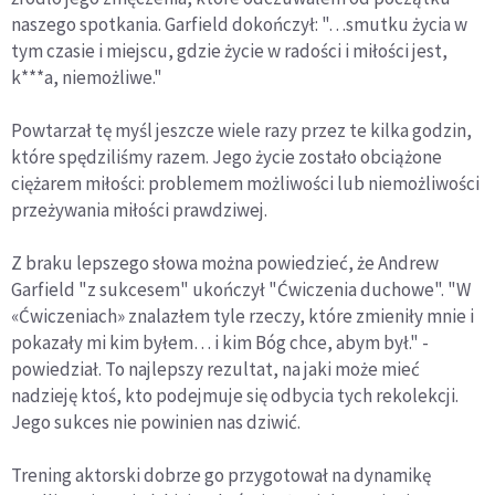
naszego spotkania. Garfield dokończył: "…smutku życia w
tym czasie i miejscu, gdzie życie w radości i miłości jest,
k***a, niemożliwe."
Powtarzał tę myśl jeszcze wiele razy przez te kilka godzin,
które spędziliśmy razem. Jego życie zostało obciążone
ciężarem miłości: problemem możliwości lub niemożliwości
przeżywania miłości prawdziwej.
Z braku lepszego słowa można powiedzieć, że Andrew
Garfield "z sukcesem" ukończył "Ćwiczenia duchowe". "W
«Ćwiczeniach» znalazłem tyle rzeczy, które zmieniły mnie i
pokazały mi kim byłem… i kim Bóg chce, abym był." -
powiedział. To najlepszy rezultat, na jaki może mieć
nadzieję ktoś, kto podejmuje się odbycia tych rekolekcji.
Jego sukces nie powinien nas dziwić.
Trening aktorski dobrze go przygotował na dynamikę