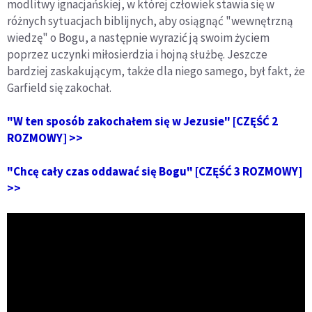
modlitwy ignacjańskiej, w której człowiek stawia się w
różnych sytuacjach biblijnych, aby osiągnąć "wewnętrzną
wiedzę" o Bogu, a następnie wyrazić ją swoim życiem
poprzez uczynki miłosierdzia i hojną służbę. Jeszcze
bardziej zaskakującym, także dla niego samego, był fakt, że
Garfield się zakochał.
"W ten sposób zakochałem się w Jezusie" [CZĘŚĆ 2
ROZMOWY] >>
"Chcę cały czas oddawać się Bogu" [CZĘŚĆ 3 ROZMOWY]
>>