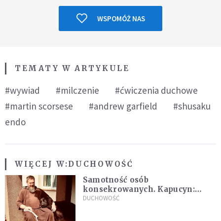
WSPOMÓŻ NAS
TEMATY W ARTYKULE
#wywiad
#milczenie
#ćwiczenia duchowe
#martin scorsese
#andrew garfield
#shusaku
endo
WIĘCEJ W:
DUCHOWOŚĆ
Samotność osób
konsekrowanych. Kapucyn:
Życie w pojedynkę rzadko jest
DUCHOWOŚĆ
sielanką