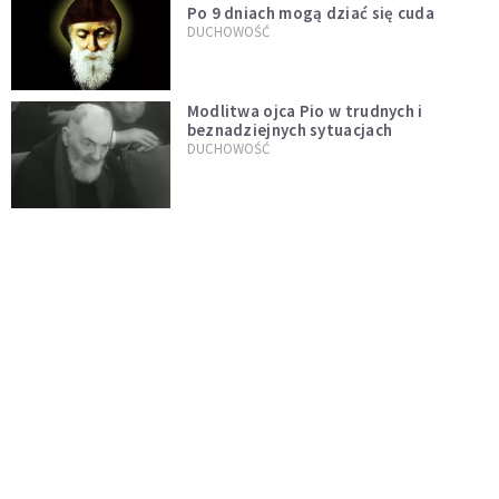
Po 9 dniach mogą dziać się cuda
DUCHOWOŚĆ
Modlitwa ojca Pio w trudnych i
beznadziejnych sytuacjach
DUCHOWOŚĆ
„Autentyczność się nie niesie”.
Katoliczki o presji i sile social mediów
WIARA
Telegram do św. Józefa. Modlitwa z
prośbą o szybki ratunek
DUCHOWOŚĆ
Tę modlitwę Jan Paweł II odmawiał
codziennie aż do śmierci. Podyktował