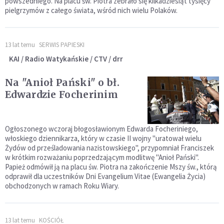
powszedniego. Na placu św. Piotra zebrało się kilkadziesiąt tysięcy
pielgrzymów z całego świata, wśród nich wielu Polaków.
13 lat temu
SERWIS PAPIESKI
KAI / Radio Watykańskie / CTV / drr
Na "Anioł Pański" o bł.
Edwardzie Focherinim
Ogłoszonego wczoraj błogosławionym Edwarda Focheriniego,
włoskiego dziennikarza, który w czasie II wojny "uratował wielu
Żydów od prześladowania nazistowskiego", przypomniał Franciszek
w krótkim rozważaniu poprzedzającym modlitwę "Anioł Pański".
Papież odmówił ją na placu św. Piotra na zakończenie Mszy św., którą
odprawił dla uczestników Dni Evangelium Vitae (Ewangelia Życia)
obchodzonych w ramach Roku Wiary.
13 lat temu
KOŚCIÓŁ