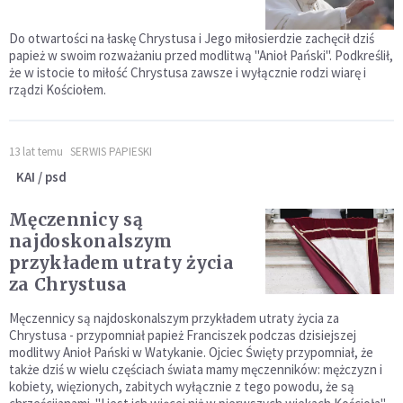
Do otwartości na łaskę Chrystusa i Jego miłosierdzie zachęcił dziś
papież w swoim rozważaniu przed modlitwą "Anioł Pański". Podkreślił,
że w istocie to miłość Chrystusa zawsze i wyłącznie rodzi wiarę i
rządzi Kościołem.
13 lat temu
SERWIS PAPIESKI
KAI / psd
Męczennicy są
najdoskonalszym
przykładem utraty życia
za Chrystusa
Męczennicy są najdoskonalszym przykładem utraty życia za
Chrystusa - przypomniał papież Franciszek podczas dzisiejszej
modlitwy Anioł Pański w Watykanie. Ojciec Święty przypomniał, że
także dziś w wielu częściach świata mamy męczenników: mężczyzn i
kobiety, więzionych, zabitych wyłącznie z tego powodu, że są