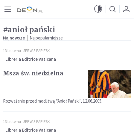
Przejdź do menu głównego
Przejdź do treści
#anioł pański
Najnowsze
Najpopularniejsze
13 lat temu
SERWIS PAPIESKI
Libreria Editrice Vaticana
Msza św. niedzielna
Rozważanie przed modlitwą "Anioł Pański", 12.06.2005.
13 lat temu
SERWIS PAPIESKI
Libreria Editrice Vaticana