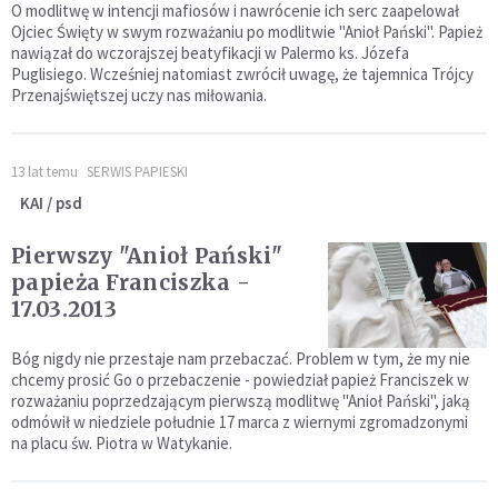
O modlitwę w intencji mafiosów i nawrócenie ich serc zaapelował
Ojciec Święty w swym rozważaniu po modlitwie "Anioł Pański". Papież
nawiązał do wczorajszej beatyfikacji w Palermo ks. Józefa
Puglisiego. Wcześniej natomiast zwrócił uwagę, że tajemnica Trójcy
Przenajświętszej uczy nas miłowania.
13 lat temu
SERWIS PAPIESKI
KAI / psd
Pierwszy "Anioł Pański"
papieża Franciszka -
17.03.2013
Bóg nigdy nie przestaje nam przebaczać. Problem w tym, że my nie
chcemy prosić Go o przebaczenie - powiedział papież Franciszek w
rozważaniu poprzedzającym pierwszą modlitwę "Anioł Pański", jaką
odmówił w niedziele południe 17 marca z wiernymi zgromadzonymi
na placu św. Piotra w Watykanie.