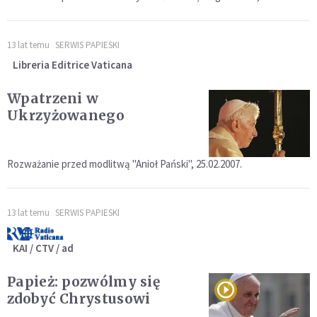
13 lat temu
SERWIS PAPIESKI
Libreria Editrice Vaticana
Wpatrzeni w
Ukrzyżowanego
Rozważanie przed modlitwą "Anioł Pański", 25.02.2007.
13 lat temu
SERWIS PAPIESKI
KAI / CTV / ad
Papież: pozwólmy się
zdobyć Chrystusowi