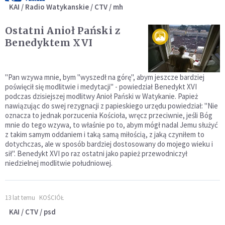
KAI / Radio Watykanskie / CTV / mh
Ostatni Anioł Pański z
Benedyktem XVI
"Pan wzywa mnie, bym "wyszedł na górę", abym jeszcze bardziej
poświęcił się modlitwie i medytacji" - powiedział Benedykt XVI
podczas dzisiejszej modlitwy Anioł Pański w Watykanie. Papież
nawiązując do swej rezygnacji z papieskiego urzędu powiedział: "Nie
oznacza to jednak porzucenia Kościoła, wręcz przeciwnie, jeśli Bóg
mnie do tego wzywa, to właśnie po to, abym mógł nadal Jemu służyć
z takim samym oddaniem i taką samą miłością, z jaką czyniłem to
dotychczas, ale w sposób bardziej dostosowany do mojego wieku i
sił". Benedykt XVI po raz ostatni jako papież przewodniczył
niedzielnej modlitwie południowej.
13 lat temu
KOŚCIÓŁ
KAI / CTV / psd