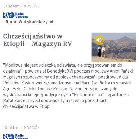
13 lat temu
KOŚCIÓŁ
Radio Watykańskie / mh
Chrześcijaństwo w
Etiopii - Magazyn RV
"Modlitwa nie jest ucieczką od świata, ale przygotowaniem do
działania" - powiedział Benedykt XVI podczas modlitwy Anioł Pański.
Magazyn rozpoczynamy od papieskich rozważań i pozdrowień dla
Polaków. Z wiernymi zgromadzonymi na Placu św. Piotra rozmawiali
Agnieszka Całek i Tomasz Reczko. Na koniec zapraszamy do
wysłuchania kolejnej audycji z cyklu "Ex Oriente Lux". Jej autor, ks.
Rafał Zarzeczny SJ opowiada tym razem o początkach
chrześcijaństwa w Etiopii.
13 lat temu
KOŚCIÓŁ