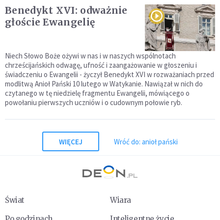
Benedykt XVI: odważnie
głoście Ewangelię
Niech Słowo Boże ożywi w nas i w naszych wspólnotach
chrześcijańskich odwagę, ufność i zaangażowanie w głoszeniu i
świadczeniu o Ewangelii - życzył Benedykt XVI w rozważaniach przed
modlitwą Anioł Pański 10 lutego w Watykanie. Nawiązał w nich do
czytanego w tę niedzielę fragmentu Ewangelii, mówiącego o
powołaniu pierwszych uczniów i o cudownym połowie ryb.
WIĘCEJ
Wróć do: anioł pański
Świat
Wiara
Po godzinach
Inteligentne życie