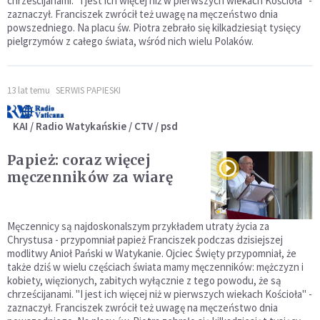
chrześcijanami. "I jest ich więcej niż w pierwszych wiekach Kościoła" -
zaznaczył. Franciszek zwrócił też uwagę na męczeństwo dnia
powszedniego. Na placu św. Piotra zebrało się kilkadziesiąt tysięcy
pielgrzymów z całego świata, wśród nich wielu Polaków.
13 lat temu
SERWIS PAPIESKI
KAI / Radio Watykańskie / CTV / psd
Papież: coraz więcej
męczenników za wiarę
Męczennicy są najdoskonalszym przykładem utraty życia za
Chrystusa - przypomniał papież Franciszek podczas dzisiejszej
modlitwy Anioł Pański w Watykanie. Ojciec Święty przypomniał, że
także dziś w wielu częściach świata mamy męczenników: mężczyzn i
kobiety, więzionych, zabitych wyłącznie z tego powodu, że są
chrześcijanami. "I jest ich więcej niż w pierwszych wiekach Kościoła" -
zaznaczył. Franciszek zwrócił też uwagę na męczeństwo dnia