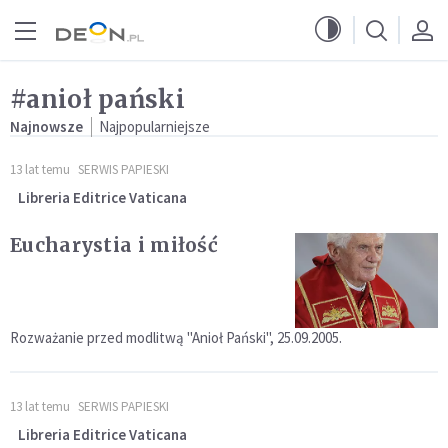
Przejdź do menu głównego
Przejdź do treści
#anioł pański
Najnowsze
Najpopularniejsze
13 lat temu
SERWIS PAPIESKI
Libreria Editrice Vaticana
Eucharystia i miłość
Rozważanie przed modlitwą "Anioł Pański", 25.09.2005.
13 lat temu
SERWIS PAPIESKI
Libreria Editrice Vaticana